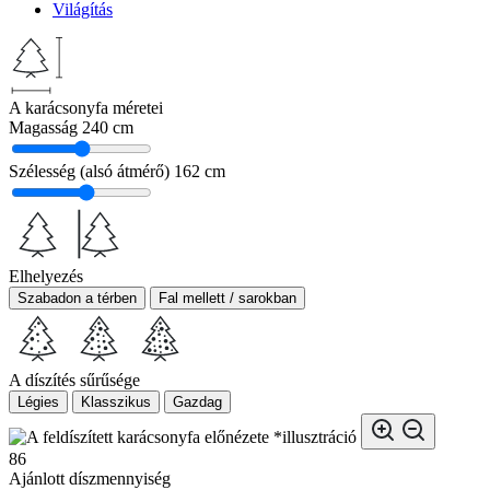
Világítás
A karácsonyfa méretei
Magasság
240 cm
Szélesség (alsó átmérő)
162 cm
Elhelyezés
Szabadon a térben
Fal mellett / sarokban
A díszítés sűrűsége
Légies
Klasszikus
Gazdag
*illusztráció
86
Ajánlott díszmennyiség