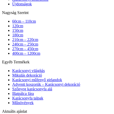
Újdonságok
Nagyság Szerint
60cm – 110cm
120cm
150cm
180cm
210cm – 220cm
240cm – 250cm
270cm – 450cm
400cm – 1200cm
Egyéb Termékek
Karácsonyi világítás
Mikulás dekoráció
Karácsonyi műfenyő girlandok
Adventi koszorúk – Karácsonyi dekoráció
Szőnyeg karácsonyfa alá
Illatpálca fára
Karácsonyfa talpak
Műnövények
Aktuális ajánlat