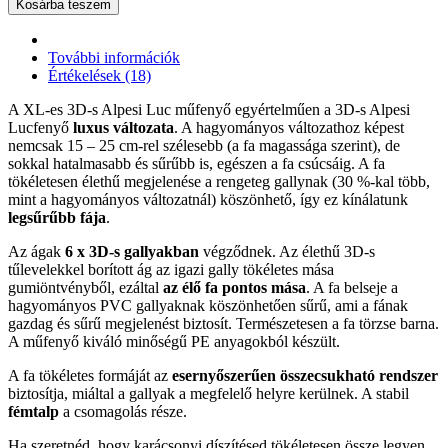
Kosárba teszem
További információk
Értékelések (18)
A XL-es 3D-s Alpesi Luc műfenyő egyértelműen a 3D-s Alpesi
Lucfenyő
luxus változata
. A hagyományos változathoz képest
nemcsak 15 – 25 cm-rel szélesebb (a fa magassága szerint), de
sokkal hatalmasabb és sűrűbb is, egészen a fa csúcsáig. A fa
tökéletesen élethű megjelenése a rengeteg gallynak (30 %-kal több,
mint a hagyományos változatnál) köszönhető, így ez kínálatunk
legsűrűbb fája
.
Az ágak
6 x 3D-s gallyakban
végződnek. Az élethű 3D-s
tűlevelekkel borított ág az igazi gally tökéletes mása
gumiöntvényből, ezáltal
az élő fa pontos mása
. A fa belseje a
hagyományos PVC gallyaknak köszönhetően sűrű, ami a fának
gazdag és sűrű megjelenést biztosít. Természetesen a fa törzse barna.
A műfenyő kiváló minőségű PE anyagokból készült.
A fa tökéletes formáját az
esernyőszerűen összecsukható rendszer
biztosítja, miáltal a gallyak a megfelelő helyre kerülnek. A stabil
fémtalp
a csomagolás része.
Ha szeretnéd, hogy karácsonyi díszítésed tökéletesen össze legyen