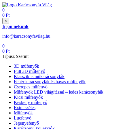
0
0
Ft
×
Írjon nekünk
info@karacsonyfavilag.hu
0
0
Ft
Típusz Szerint
3D műfenyők
Full 3D műfenyő
Klasszikus műkarácsonyfák
Fehér karácsonyfák és havas műfenyők
Cserepes műfenyő
Műfenyők LED világítással – ledes karácsonyfák
Kicsi műfenyők
Keskeny műfenyő
Extra széles
Műfenyők
Lucfenyő
Jegenyefenyő
Karácsonyi kollekciók