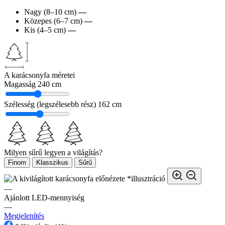
Nagy (8–10 cm)
—
Közepes (6–7 cm)
—
Kis (4–5 cm)
—
A karácsonyfa méretei
Magasság
240 cm
Szélesség (legszélesebb rész)
162 cm
Milyen sűrű legyen a világítás?
Finom
Klasszikus
Sűrű
*illusztráció
—
Ajánlott LED-mennyiség
—
Megjelenítés