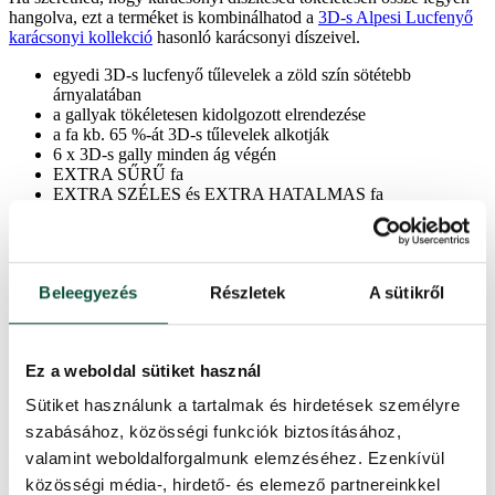
hangolva, ezt a terméket is kombinálhatod a
3D-s Alpesi Lucfenyő
karácsonyi kollekció
hasonló karácsonyi díszeivel.
egyedi 3D-s lucfenyő tűlevelek a zöld szín sötétebb
árnyalatában
a gallyak tökéletesen kidolgozott elrendezése
a fa kb. 65 %-át 3D-s tűlevelek alkotják
6 x 3D-s gally minden ág végén
EXTRA SŰRŰ fa
EXTRA SZÉLES és EXTRA HATALMAS fa
tökéletesen szépre formázott gúla alakú
a fa törzse barna
fényűző és modern megjelenésű fa
esernyőszerűen összecsukható rendszer – a fa tökéletes
Beleegyezés
Részletek
A sütikről
formájáért
kiváló minőségű PE anyagokból készült
könnyen kezelhető – egyszerűen összehajtja a fát és
visszateszi a dobozba
Ez a weboldal sütiket használ
minden karácsonyi dekorációval mutatós
szilárd vasszerkezet
Sütiket használunk a tartalmak és hirdetések személyre
stabilitást adó fémtalp
szabásához, közösségi funkciók biztosításához,
Az XL-es Alpesi Lucfenyő összehasonlítás a 3D-s Alpesi Lucfenyő
valamint weboldalforgalmunk elemzéséhez. Ezenkívül
hagyományos változatával:
közösségi média-, hirdető- és elemező partnereinkkel