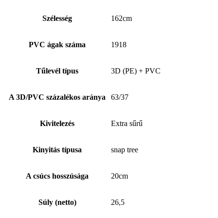
Szélesség
162cm
PVC ágak száma
1918
Tűlevél típus
3D (PE) + PVC
A 3D/PVC százalékos aránya
63/37
Kivitelezés
Extra sűrű
Kinyitás típusa
snap tree
A csúcs hosszúsága
20cm
Súly (netto)
26,5