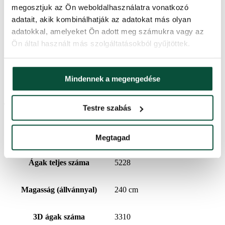
Az XL-es változat 15 – 25 cm-rel szélesebb és hatalmasabb
megosztjuk az Ön weboldalhasználatra vonatkozó
(méret szerint lásd. a lenti táblázatban)
adatait, akik kombinálhatják az adatokat más olyan
Az XL-es változatnak hat 3D-s gallya van az ágak végén a
adatokkal, amelyeket Ön adott meg számukra vagy az
hagyományos változat öt 3d-s gallyához képest
Az XL-es változat kb. 30 %-kal több gallyból áll
Ön által használt más szolgáltatásokból gyűjtöttek.
Az XL-es változatnak barna a törzse a hagyományos
változathoz képest, amelynek zöld
Az XL-es változatnak esernyőszerűen összecsukható
rendszere van a hagyományos változathoz képest, amely
Mindennek a megengedése
széthúzható rendszerű.
Termékparaméterek
Testre szabás
Szállítási idő
2 nap
Megtagad
Ágak teljes száma
5228
Magasság (állvánnyal)
240 cm
3D ágak száma
3310