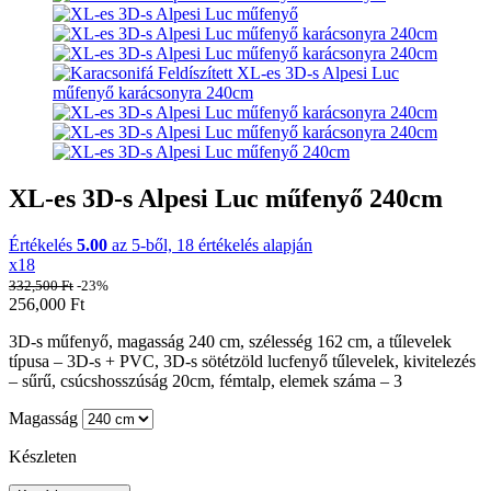
XL-es 3D-s Alpesi Luc műfenyő 240cm
Értékelés
5.00
az 5-ből,
18
értékelés alapján
x18
332,500
Ft
-23%
256,000
Ft
3D-s m
űfenyő
, magasság 240 cm, szélesség 162 cm, a tűlevelek
típusa – 3D-s + PVC, 3D-s sötétzöld lucfenyő tűlevelek, kivitelezés
– sűrű, csúcshosszúság 20cm, fémtalp, elemek száma – 3
Magasság
Készleten