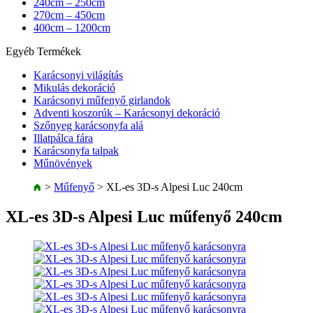
240cm – 250cm
270cm – 450cm
400cm – 1200cm
Egyéb Termékek
Karácsonyi világítás
Mikulás dekoráció
Karácsonyi műfenyő girlandok
Adventi koszorúk – Karácsonyi dekoráció
Szőnyeg karácsonyfa alá
Illatpálca fára
Karácsonyfa talpak
Műnövények
>
Műfenyő
>
XL-es 3D-s Alpesi Luc 240cm
XL-es 3D-s Alpesi Luc műfenyő 240cm