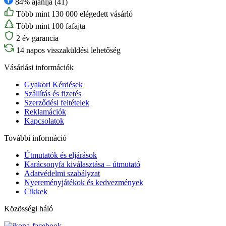
84% ajánlja (41)
Több mint 130 000 elégedett vásárló
Több mint 100 fafajta
2 év garancia
14 napos visszaküldési lehetőség
Vásárlási információk
Gyakori Kérdések
Szállítás és fizetés
Szerződési feltételek
Reklamációk
Kapcsolatok
További információ
Útmutatók és eljárások
Karácsonyfa kiválasztása – útmutató
Adatvédelmi szabályzat
Nyereményjátékok és kedvezmények
Cikkek
Közösségi háló