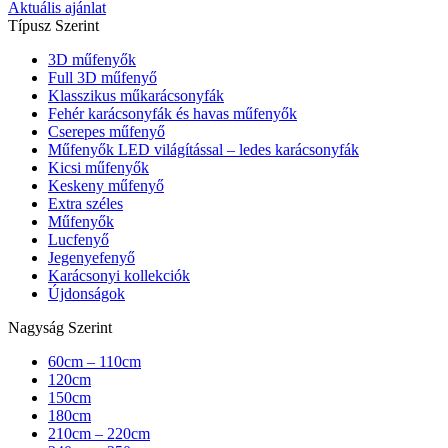
Aktuális ajánlat
Típusz Szerint
3D műfenyők
Full 3D műfenyő
Klasszikus műkarácsonyfák
Fehér karácsonyfák és havas műfenyők
Cserepes műfenyő
Műfenyők LED világítással – ledes karácsonyfák
Kicsi műfenyők
Keskeny műfenyő
Extra széles
Műfenyők
Lucfenyő
Jegenyefenyő
Karácsonyi kollekciók
Újdonságok
Nagyság Szerint
60cm – 110cm
120cm
150cm
180cm
210cm – 220cm