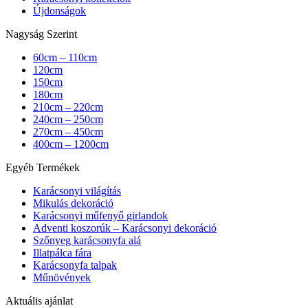
Újdonságok
Nagyság Szerint
60cm – 110cm
120cm
150cm
180cm
210cm – 220cm
240cm – 250cm
270cm – 450cm
400cm – 1200cm
Egyéb Termékek
Karácsonyi világítás
Mikulás dekoráció
Karácsonyi műfenyő girlandok
Adventi koszorúk – Karácsonyi dekoráció
Szőnyeg karácsonyfa alá
Illatpálca fára
Karácsonyfa talpak
Műnövények
Aktuális ajánlat