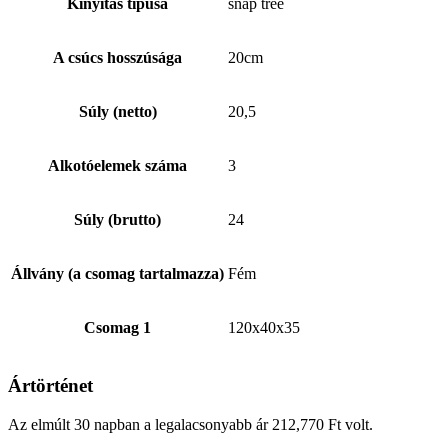
Kinyitás típusa
snap tree
A csúcs hosszúsága
20cm
Súly (netto)
20,5
Alkotóelemek száma
3
Súly (brutto)
24
Állvány (a csomag tartalmazza)
Fém
Csomag 1
120x40x35
Ártörténet
Az elmúlt 30 napban a legalacsonyabb ár
212,770
Ft
volt.