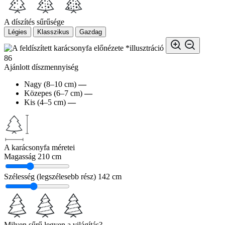
A díszítés sűrűsége
Légies
Klasszikus
Gazdag
*illusztráció
86
Ajánlott díszmennyiség
Nagy (8–10 cm)
—
Közepes (6–7 cm)
—
Kis (4–5 cm)
—
A karácsonyfa méretei
Magasság
210 cm
Szélesség (legszélesebb rész)
142 cm
Milyen sűrű legyen a világítás?