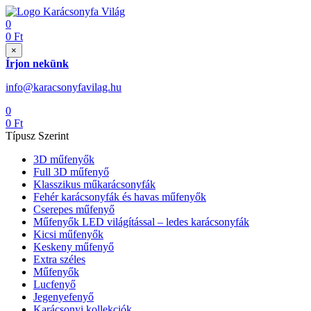
0
0
Ft
×
Írjon nekünk
info@karacsonyfavilag.hu
0
0
Ft
Típusz Szerint
3D műfenyők
Full 3D műfenyő
Klasszikus műkarácsonyfák
Fehér karácsonyfák és havas műfenyők
Cserepes műfenyő
Műfenyők LED világítással – ledes karácsonyfák
Kicsi műfenyők
Keskeny műfenyő
Extra széles
Műfenyők
Lucfenyő
Jegenyefenyő
Karácsonyi kollekciók