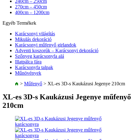
240cm – 250cm
270cm – 450cm
400cm – 1200cm
Egyéb Termékek
Karácsonyi világítás
Mikulás dekoráció
Karácsonyi műfenyő girlandok
Adventi koszorúk – Karácsonyi dekoráció
Szőnyeg karácsonyfa alá
Illatpálca fára
Karácsonyfa talpak
Műnövények
>
Műfenyő
>
XL-es 3D-s Kaukázusi Jegenye 210cm
XL-es 3D-s Kaukázusi Jegenye műfenyő
210cm