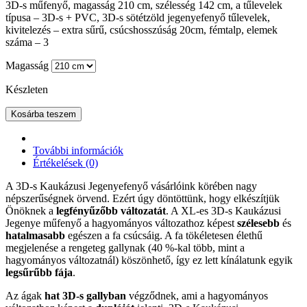
3D-s m
űfenyő
, magasság 210 cm, szélesség 142 cm, a tűlevelek
típusa – 3D-s + PVC, 3D-s sötétzöld jegenyefenyő tűlevelek,
kivitelezés – extra sűrű, csúcshosszúság 20cm, fémtalp, elemek
száma – 3
Magasság
Készleten
Kosárba teszem
További információk
Értékelések (0)
A 3D-s Kaukázusi Jegenyefenyő vásárlóink körében nagy
népszerűségnek örvend. Ezért úgy döntöttünk, hogy elkészítjük
Önöknek a
legfényűzőbb változatát
. A XL-es 3D-s Kaukázusi
Jegenye műfenyő a hagyományos változathoz képest
szélesebb
és
hatalmasabb
egészen a fa csúcsáig. A fa tökéletesen élethű
megjelenése a rengeteg gallynak (40 %-kal több, mint a
hagyományos változatnál) köszönhető, így ez lett kínálatunk egyik
legsűrűbb fája
.
Az ágak
hat 3D-s gallyban
végződnek, ami a hagyományos