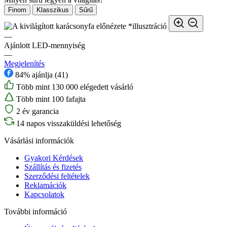
Finom
Klasszikus
Sűrű
*illusztráció
—
Ajánlott LED-mennyiség
—
Megjelenítés
84% ajánlja (41)
Több mint 130 000 elégedett vásárló
Több mint 100 fafajta
2 év garancia
14 napos visszaküldési lehetőség
Vásárlási információk
Gyakori Kérdések
Szállítás és fizetés
Szerződési feltételek
Reklamációk
Kapcsolatok
További információ