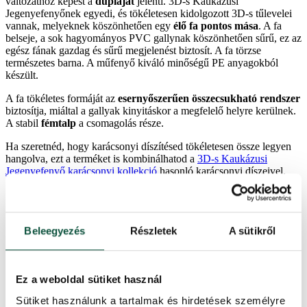
változathoz képest a
dupláját
jelenti. 3D-s Kaukázusi
Jegenyefenyőnek egyedi, és tökéletesen kidolgozott 3D-s tűlevelei
vannak, melyeknek köszönhetően egy
élő fa pontos mása
. A fa
belseje, a sok hagyományos PVC gallynak köszönhetően sűrű, ez az
egész fának gazdag és sűrű megjelenést biztosít. A fa törzse
természetes barna. A műfenyő kiváló minőségű PE anyagokból
készült.
A fa tökéletes formáját az
esernyőszerűen összecsukható rendszer
biztosítja, miáltal a gallyak kinyitáskor a megfelelő helyre kerülnek.
A stabil
fémtalp
a csomagolás része.
Ha szeretnéd, hogy karácsonyi díszítésed tökéletesen össze legyen
hangolva, ezt a terméket is kombinálhatod a
3D-s Kaukázusi
Jegenyefenyő karácsonyi kollekció
hasonló karácsonyi díszeivel.
egyedi 3D-s jegenyefenyő tűlevelek a zöld szín világosabb
árnyalatában
a gallyak tökéletesen kidolgozott elrendezése
Beleegyezés
Részletek
A sütikről
a fa kb. 65 %-át 3D-s tűlevelek alkotják
6 x 3D-s gally minden ág végén (2x több, mint a
hagyományos változatnál)
EXTRA SŰRŰ fa
Ez a weboldal sütiket használ
EXTRA SZÉLES és EXTRA ÓRIÁS fa
tökéletesen szépre formázott gúla alak jellemzi
Sütiket használunk a tartalmak és hirdetések személyre
a fa törzse barna