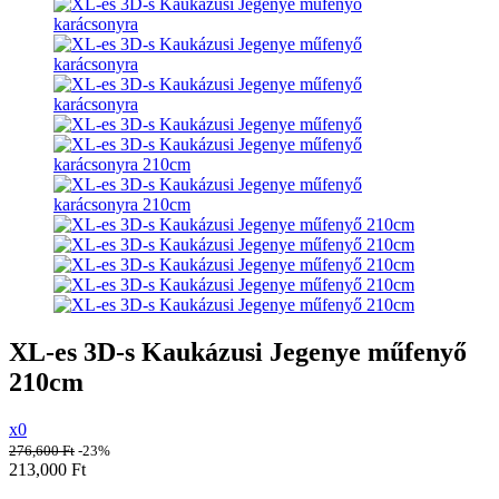
XL-es 3D-s Kaukázusi Jegenye műfenyő
210cm
x0
276,600
Ft
-23%
213,000
Ft