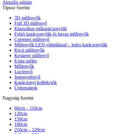
Aktuális ajánlat
Típusz Szerint
3D műfenyők
Full 3D műfenyő
Klasszikus műkarácsonyfák
Fehér karácsonyfák és havas műfenyők
Cserepes műfenyő
Műfenyők LED világítással – ledes karácsonyfák
Kicsi műfenyők
Keskeny műfenyő
Extra széles
Műfenyők
Lucfenyő
Jegenyefenyő
Karácsonyi kollekciók
Újdonságok
Nagyság Szerint
60cm – 110cm
120cm
150cm
180cm
210cm – 220cm