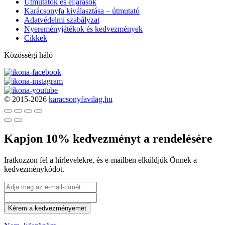
Útmutatók és eljárások
Karácsonyfa kiválasztása – útmutató
Adatvédelmi szabályzat
Nyereményjátékok és kedvezmények
Cikkek
Közösségi háló
© 2015-2026
karacsonyfavilag.hu
Kapjon 10% kedvezményt a rendelésére
Iratkozzon fel a hírlevelekre, és e-mailben elküldjük Önnek a
kedvezménykódot.
Kérem a kedvezményemet