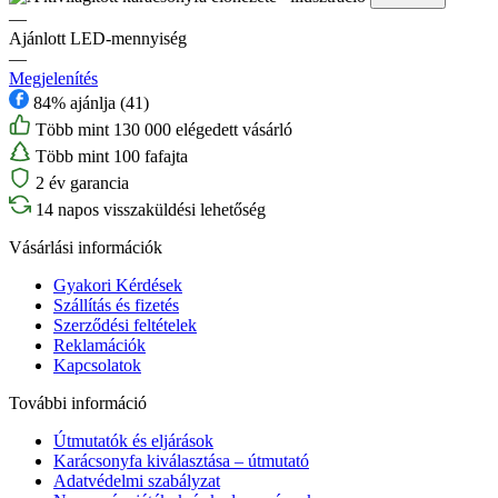
—
Ajánlott LED-mennyiség
—
Megjelenítés
84% ajánlja (41)
Több mint 130 000 elégedett vásárló
Több mint 100 fafajta
2 év garancia
14 napos visszaküldési lehetőség
Vásárlási információk
Gyakori Kérdések
Szállítás és fizetés
Szerződési feltételek
Reklamációk
Kapcsolatok
További információ
Útmutatók és eljárások
Karácsonyfa kiválasztása – útmutató
Adatvédelmi szabályzat