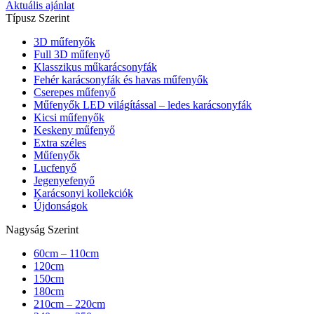
Aktuális ajánlat
Típusz Szerint
3D műfenyők
Full 3D műfenyő
Klasszikus műkarácsonyfák
Fehér karácsonyfák és havas műfenyők
Cserepes műfenyő
Műfenyők LED világítással – ledes karácsonyfák
Kicsi műfenyők
Keskeny műfenyő
Extra széles
Műfenyők
Lucfenyő
Jegenyefenyő
Karácsonyi kollekciók
Újdonságok
Nagyság Szerint
60cm – 110cm
120cm
150cm
180cm
210cm – 220cm