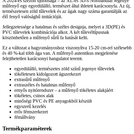
A 2024-es szezon újdonsága – az XL-es 3D-s Normandiai Jegenye
műfenyő egy egyedülálló, természet által ihletett karácsonyfa. Az új,
természetesen zöld tűlevelek és az ágak nagy száma garantálják az
élő fenyő valósághű imitációját.
Jellegzetessége a hatalmas és széles designja, melyet a 3D(PE) és
PVC tűlevelek kombinációja alkot. A két tűlevéltípusnak
köszönhetően a műfenyő sűrű fa hatását kelti.
Ez a változat a hagyományoshoz viszonyítva 15-20 cm-rel szélesebb
és 40 %-kal több ága van. A műfenyő autentikus megjelenése
felejthetetlen karácsonyi hangulatot teremt.
egyedülálló, természetes zöld színű jegenye tűlevelek
tökéletesen kidolgozott ágszerkezet
extrasűrű műfenyő
extraszéles és hatalmas műfenyő
ernyős nyitórendszer – a műfenyő tökéletes alakjáért
tökéletes, csinos alak
minőségi PVC és PE anyagokból készült
egyszerű kezelés
erős fémszerkezet
fémállvány
Termékparaméterek