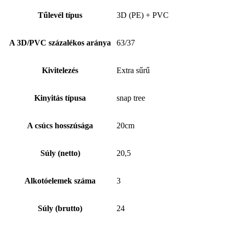
Tűlevél típus
3D (PE) + PVC
A 3D/PVC százalékos aránya
63/37
Kivitelezés
Extra sűrű
Kinyitás típusa
snap tree
A csúcs hosszúsága
20cm
Súly (netto)
20,5
Alkotóelemek száma
3
Súly (brutto)
24