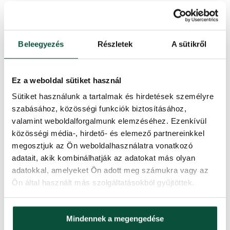
Kivitelezés
Extra sűrű
Kinyitás típusa
snap tree
Beleegyezés
Részletek
A sütikről
A csúcs hosszúsága
20cm
Ez a weboldal sütiket használ
Súly (netto)
20,5
Sütiket használunk a tartalmak és hirdetések személyre
szabásához, közösségi funkciók biztosításához,
valamint weboldalforgalmunk elemzéséhez. Ezenkívül
Alkotóelemek száma
3
közösségi média-, hirdető- és elemező partnereinkkel
megosztjuk az Ön weboldalhasználatra vonatkozó
Súly (brutto)
24
adatait, akik kombinálhatják az adatokat más olyan
adatokkal, amelyeket Ön adott meg számukra vagy az
Állvány (a csomag tartalmazza)
Fém
Ön által használt más szolgáltatásokból gyűjtöttek.
Csomag 1
120x40x35
Mindennek a megengedése