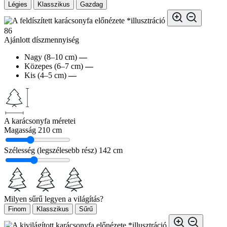
Légies
Klasszikus
Gazdag
*illusztráció
86
Ajánlott díszmennyiség
Nagy (8–10 cm)
—
Közepes (6–7 cm)
—
Kis (4–5 cm)
—
A karácsonyfa méretei
Magasság
210 cm
Szélesség (legszélesebb rész)
142 cm
Milyen sűrű legyen a világítás?
Finom
Klasszikus
Sűrű
*illusztráció