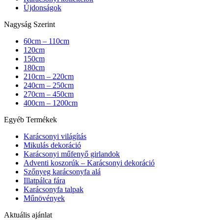
Újdonságok
Nagyság Szerint
60cm – 110cm
120cm
150cm
180cm
210cm – 220cm
240cm – 250cm
270cm – 450cm
400cm – 1200cm
Egyéb Termékek
Karácsonyi világítás
Mikulás dekoráció
Karácsonyi műfenyő girlandok
Adventi koszorúk – Karácsonyi dekoráció
Szőnyeg karácsonyfa alá
Illatpálca fára
Karácsonyfa talpak
Műnövények
Aktuális ajánlat