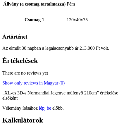
Állvány (a csomag tartalmazza)
Fém
Csomag 1
120x40x35
Ártörténet
Az elmúlt 30 napban a legalacsonyabb ár
213,000
Ft
volt.
Értékelések
There are no reviews yet
Show only reviews in Magyar (0)
„XL-es 3D-s Normandiai Jegenye műfenyő 210cm” értékelése
elsőként
Vélemény írásához
lépj be
előbb.
Kalkulátorok