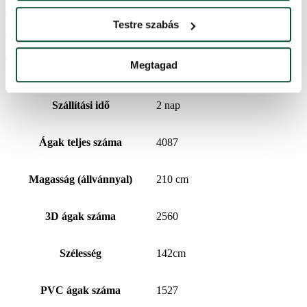
Ártörténet
Testre szabás
Az elmúlt 30 napban a legalacsonyabb ár
213,000
Ft
volt.
További információk
Megtagad
Szállítási idő
2 nap
Ágak teljes száma
4087
Magasság (állvánnyal)
210 cm
3D ágak száma
2560
Szélesség
142cm
PVC ágak száma
1527