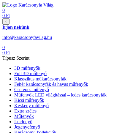
0
0
Ft
×
Írjon nekünk
info@karacsonyfavilag.hu
0
0
Ft
Típusz Szerint
3D műfenyők
Full 3D műfenyő
Klasszikus műkarácsonyfák
Fehér karácsonyfák és havas műfenyők
Cserepes műfenyő
Műfenyők LED világítással – ledes karácsonyfák
Kicsi műfenyők
Keskeny műfenyő
Extra széles
Műfenyők
Lucfenyő
Jegenyefenyő
Karácsonyi kollekciók