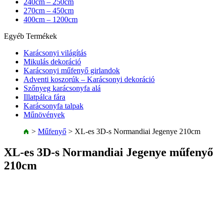
240cm – 250cm
270cm – 450cm
400cm – 1200cm
Egyéb Termékek
Karácsonyi világítás
Mikulás dekoráció
Karácsonyi műfenyő girlandok
Adventi koszorúk – Karácsonyi dekoráció
Szőnyeg karácsonyfa alá
Illatpálca fára
Karácsonyfa talpak
Műnövények
>
Műfenyő
>
XL-es 3D-s Normandiai Jegenye 210cm
XL-es 3D-s Normandiai Jegenye műfenyő
210cm