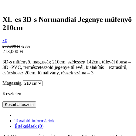
XL-es 3D-s Normandiai Jegenye műfenyő
210cm
x0
276,600
Ft
-23%
213,000
Ft
3D-s műfenyő, magasság 210cm, szélesség 142cm, tűlevél típusa –
3D+PVC, természeteszöld jegenye tűlevél, kialakítás – extrasűrű,
csúcshossz 20cm, fémállvány, részek száma – 3
Magasság
Készleten
Kosárba teszem
További információk
Értékelések (0)