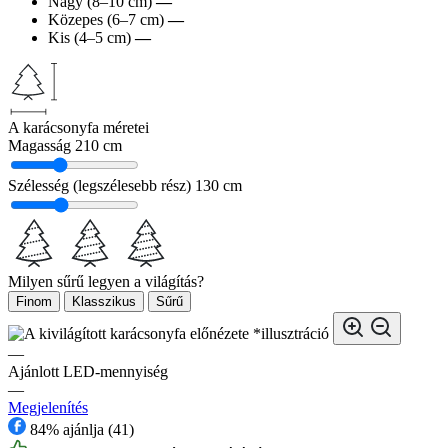
Nagy (8–10 cm)
—
Közepes (6–7 cm)
—
Kis (4–5 cm)
—
A karácsonyfa méretei
Magasság
210 cm
Szélesség (legszélesebb rész)
130 cm
Milyen sűrű legyen a világítás?
Finom
Klasszikus
Sűrű
*illusztráció
—
Ajánlott LED-mennyiség
—
Megjelenítés
84% ajánlja (41)