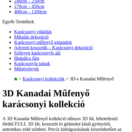
240cm – 250cm
270cm – 450cm
400cm – 1200cm
Egyéb Termékek
Karácsonyi világítás
Mikulás dekoráció
Karácsonyi műfenyő girlandok
Adventi koszorúk – Karácsonyi dekoráció
Szőnyeg karácsonyfa alá
Illatpálca fára
Karácsonyfa talpak
Műnövények
>
Karácsonyi kollekciók
>
3D-s Kanadai Műfenyő
3D Kanadai Műfenyő
karácsonyi kollekció
A 3D Kanadai Műfenyő kollekció stílusos 3D fát, hihetetlenül
élethű FULL 3D fát, koszorút és girlandot kínál gyönyörű,
autentikus zöld színben. Precíz kidolgozásának köszönhetően az