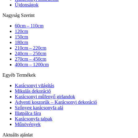
Újdonságok
Nagyság Szerint
60cm – 110cm
120cm
150cm
180cm
210cm – 220cm
240cm – 250cm
270cm – 450cm
400cm – 1200cm
Egyéb Termékek
Karácsonyi világítás
Mikulás dekoráció
Karácsonyi műfenyő girlandok
Adventi koszorúk – Karácsonyi dekoráció
Szőnyeg karácsonyfa alá
Illatpálca fára
Karácsonyfa talpak
Műnövények
Aktuális ajánlat