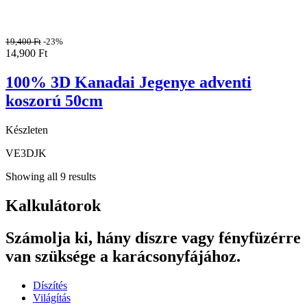
19,400
Ft
-23%
14,900
Ft
100% 3D Kanadai Jegenye adventi
koszorú 50cm
Készleten
VE3DJK
Showing all 9 results
Kalkulátorok
Számolja ki, hány díszre vagy fényfüzérre
van szüksége a karácsonyfájához.
Díszítés
Világítás