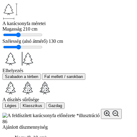
A karácsonyfa méretei
Magasság
210 cm
Szélesség (alsó átmérő)
130 cm
Elhelyezés
Szabadon a térben
Fal mellett / sarokban
A díszítés sűrűsége
Légies
Klasszikus
Gazdag
*illusztráció
86
Ajánlott díszmennyiség