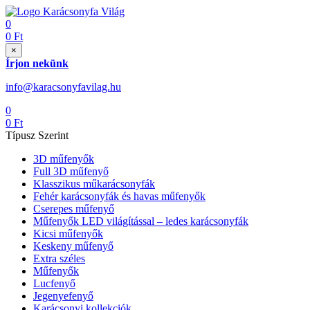
0
0
Ft
×
Írjon nekünk
info@karacsonyfavilag.hu
0
0
Ft
Típusz Szerint
3D műfenyők
Full 3D műfenyő
Klasszikus műkarácsonyfák
Fehér karácsonyfák és havas műfenyők
Cserepes műfenyő
Műfenyők LED világítással – ledes karácsonyfák
Kicsi műfenyők
Keskeny műfenyő
Extra széles
Műfenyők
Lucfenyő
Jegenyefenyő
Karácsonyi kollekciók