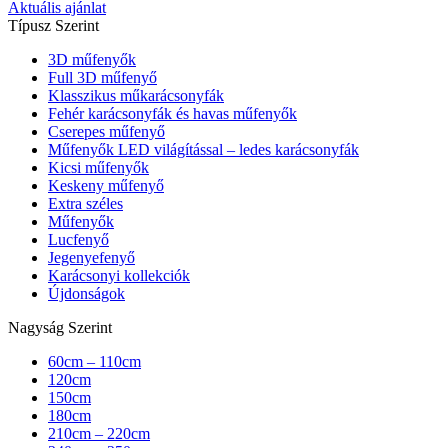
Aktuális ajánlat
Típusz Szerint
3D műfenyők
Full 3D műfenyő
Klasszikus műkarácsonyfák
Fehér karácsonyfák és havas műfenyők
Cserepes műfenyő
Műfenyők LED világítással – ledes karácsonyfák
Kicsi műfenyők
Keskeny műfenyő
Extra széles
Műfenyők
Lucfenyő
Jegenyefenyő
Karácsonyi kollekciók
Újdonságok
Nagyság Szerint
60cm – 110cm
120cm
150cm
180cm
210cm – 220cm