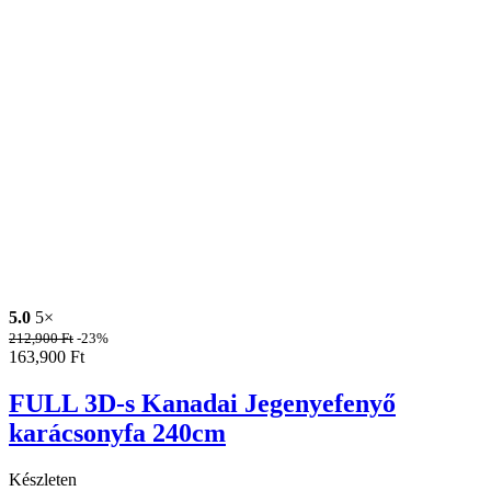
5.0
5×
212,900
Ft
-23%
163,900
Ft
FULL 3D-s Kanadai Jegenyefenyő
karácsonyfa 240cm
Készleten