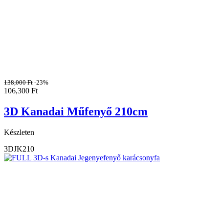
138,000
Ft
-23%
106,300
Ft
3D Kanadai Műfenyő 210cm
Készleten
3DJK210