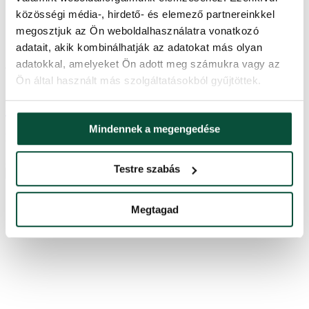
közösségi média-, hirdető- és elemező partnereinkkel
megosztjuk az Ön weboldalhasználatra vonatkozó
adatait, akik kombinálhatják az adatokat más olyan
adatokkal, amelyeket Ön adott meg számukra vagy az
164,600
Ft
-23%
126,700
Ft
Ön által használt más szolgáltatásokból gyűjtöttek.
3D Kanadai Műfenyő 240cm
Mindennek a megengedése
Készleten
3DJK240
Testre szabás
Megtagad