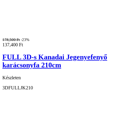
178,500
Ft
-23%
137,400
Ft
FULL 3D-s Kanadai Jegenyefenyő
karácsonyfa 210cm
Készleten
3DFULLJK210