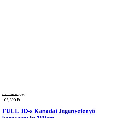
134,100
Ft
-23%
103,300
Ft
FULL 3D-s Kanadai Jegenyefenyő
karácsonyfa 180cm