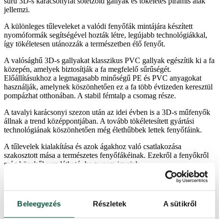
sűrű 3D-s karácsonyfát sötétzöld gallyak és tökéletes piramis alak
jellemzi.
A különleges tűleveleket a valódi fenyőfák mintájára készített
nyomóformák segítségével hozták létre, legújabb technológiákkal,
így tökéletesen utánozzák a természetben élő fenyőt.
A valósághű 3D-s gallyakat klasszikus PVC gallyak egészítik ki a fa
közepén, amelyek biztosítják a fa megfelelő sűrűségét.
Előállításukhoz a legmagasabb minőségű PE és PVC anyagokat
használják, amelynek köszönhetően ez a fa több évtizeden keresztül
pompázhat otthonában. A stabil fémtalp a csomag része.
A tavalyi karácsonyi szezon után az idei évben is a 3D-s műfenyők
állnak a trend középpontjában. A tovább tökéletesített gyártási
technológiának köszönhetően még élethűbbek lettek fenyőfáink.
A tűlevelek kialakítása és azok ágakhoz való csatlakozása
szakosztott mása a természetes fenyőfákéinak. Ezekről a fenyőkről
még közelről sem látható, hogy nem igaziak.
az élő fa pontos mása, a természet által inspirálva
nagy mennyiségű 3D-s gally alkotja
A műfenyő kiváló minőségű PE és PVC anyagokból készült.
Beleegyezés
Részletek
A sütikről
egyszerűen összeszerelhető
3 részből áll