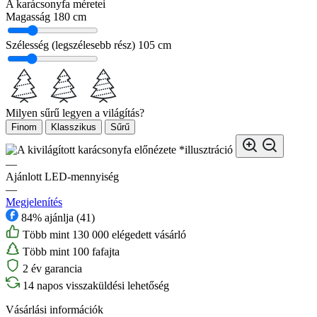
A karácsonyfa méretei
Magasság
180 cm
Szélesség (legszélesebb rész)
105 cm
Milyen sűrű legyen a világítás?
Finom
Klasszikus
Sűrű
*illusztráció
—
Ajánlott LED-mennyiség
—
Megjelenítés
84% ajánlja (41)
Több mint 130 000 elégedett vásárló
Több mint 100 fafajta
2 év garancia
14 napos visszaküldési lehetőség
Vásárlási információk