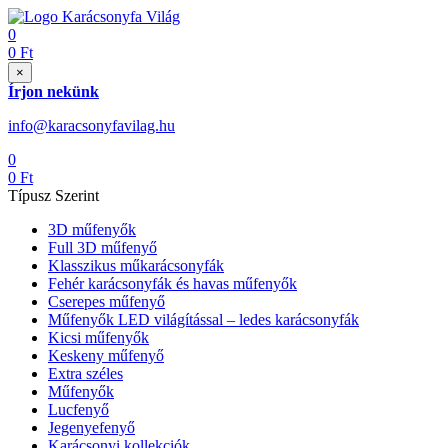
0
0
Ft
×
Írjon nekünk
info@karacsonyfavilag.hu
0
0
Ft
Típusz Szerint
3D műfenyők
Full 3D műfenyő
Klasszikus műkarácsonyfák
Fehér karácsonyfák és havas műfenyők
Cserepes műfenyő
Műfenyők LED világítással – ledes karácsonyfák
Kicsi műfenyők
Keskeny műfenyő
Extra széles
Műfenyők
Lucfenyő
Jegenyefenyő
Karácsonyi kollekciók