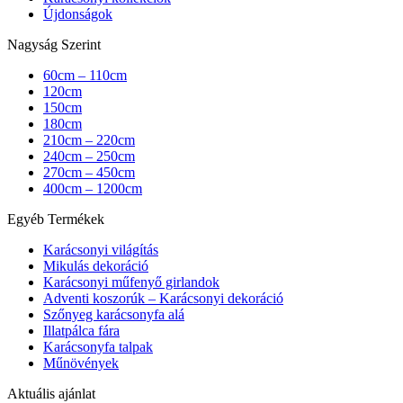
Újdonságok
Nagyság Szerint
60cm – 110cm
120cm
150cm
180cm
210cm – 220cm
240cm – 250cm
270cm – 450cm
400cm – 1200cm
Egyéb Termékek
Karácsonyi világítás
Mikulás dekoráció
Karácsonyi műfenyő girlandok
Adventi koszorúk – Karácsonyi dekoráció
Szőnyeg karácsonyfa alá
Illatpálca fára
Karácsonyfa talpak
Műnövények
Aktuális ajánlat