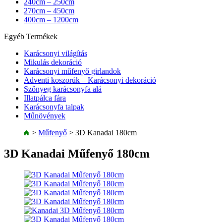
240cm – 250cm
270cm – 450cm
400cm – 1200cm
Egyéb Termékek
Karácsonyi világítás
Mikulás dekoráció
Karácsonyi műfenyő girlandok
Adventi koszorúk – Karácsonyi dekoráció
Szőnyeg karácsonyfa alá
Illatpálca fára
Karácsonyfa talpak
Műnövények
>
Műfenyő
>
3D Kanadai 180cm
3D Kanadai Műfenyő 180cm