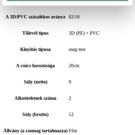
Kivitelezés
Sűrű
A 3D/PVC százalékos aránya
82/18
Tűlevél típus
3D (PE) + PVC
Kinyitás típusa
snap tree
A csúcs hosszúsága
20cm
Súly (netto)
9
Alkotóelemek száma
2
Súly (brutto)
12
Állvány (a csomag tartalmazza)
Fém