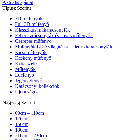
Aktuális ajánlat
Típusz Szerint
3D műfenyők
Full 3D műfenyő
Klasszikus műkarácsonyfák
Fehér karácsonyfák és havas műfenyők
Cserepes műfenyő
Műfenyők LED világítással – ledes karácsonyfák
Kicsi műfenyők
Keskeny műfenyő
Extra széles
Műfenyők
Lucfenyő
Jegenyefenyő
Karácsonyi kollekciók
Újdonságok
Nagyság Szerint
60cm – 110cm
120cm
150cm
180cm
210cm – 220cm