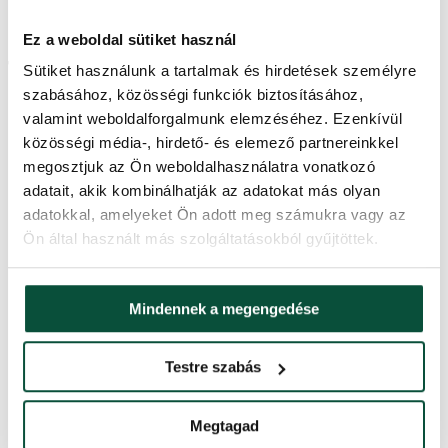
minden karácsonyi dekorációhoz alkalmas
stabil fémtalp a csomag része
Ez a weboldal sütiket használ
Termékparaméterek
Sütiket használunk a tartalmak és hirdetések személyre
szabásához, közösségi funkciók biztosításához,
valamint weboldalforgalmunk elemzéséhez. Ezenkívül
Szállítási idő
2 nap
közösségi média-, hirdető- és elemező partnereinkkel
megosztjuk az Ön weboldalhasználatra vonatkozó
Ágak teljes száma
1899
adatait, akik kombinálhatják az adatokat más olyan
adatokkal, amelyeket Ön adott meg számukra vagy az
Magasság (állvánnyal)
180 cm
Ön által használt más szolgáltatásokból gyűjtöttek.
3D ágak száma
1555
Mindennek a megengedése
Szélesség
105 cm
Testre szabás
PVC ágak száma
344
Megtagad