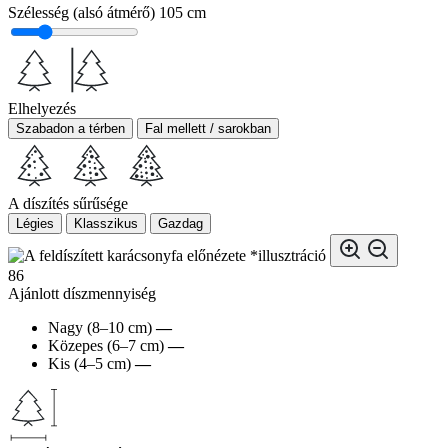
Szélesség (alsó átmérő)
105 cm
Elhelyezés
Szabadon a térben
Fal mellett / sarokban
A díszítés sűrűsége
Légies
Klasszikus
Gazdag
*illusztráció
86
Ajánlott díszmennyiség
Nagy (8–10 cm)
—
Közepes (6–7 cm)
—
Kis (4–5 cm)
—