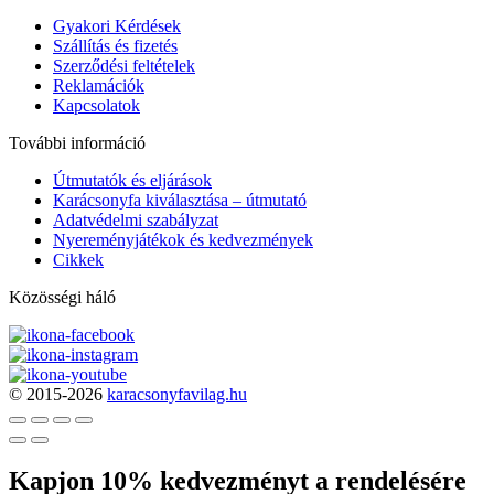
Gyakori Kérdések
Szállítás és fizetés
Szerződési feltételek
Reklamációk
Kapcsolatok
További információ
Útmutatók és eljárások
Karácsonyfa kiválasztása – útmutató
Adatvédelmi szabályzat
Nyereményjátékok és kedvezmények
Cikkek
Közösségi háló
© 2015-2026
karacsonyfavilag.hu
Kapjon 10% kedvezményt a rendelésére