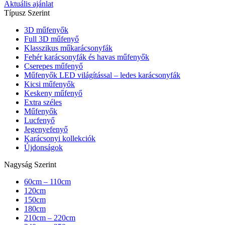
Aktuális ajánlat
Típusz Szerint
3D műfenyők
Full 3D műfenyő
Klasszikus műkarácsonyfák
Fehér karácsonyfák és havas műfenyők
Cserepes műfenyő
Műfenyők LED világítással – ledes karácsonyfák
Kicsi műfenyők
Keskeny műfenyő
Extra széles
Műfenyők
Lucfenyő
Jegenyefenyő
Karácsonyi kollekciók
Újdonságok
Nagyság Szerint
60cm – 110cm
120cm
150cm
180cm
210cm – 220cm