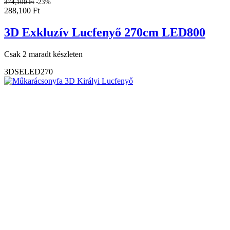
374,100
Ft
-23%
288,100
Ft
3D Exkluzív Lucfenyő 270cm LED800
Csak 2 maradt készleten
3DSELED270