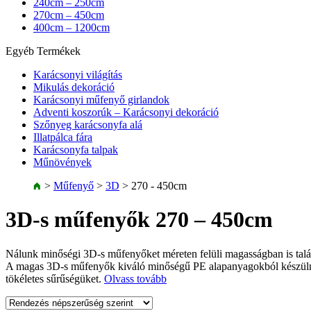
240cm – 250cm
270cm – 450cm
400cm – 1200cm
Egyéb Termékek
Karácsonyi világítás
Mikulás dekoráció
Karácsonyi műfenyő girlandok
Adventi koszorúk – Karácsonyi dekoráció
Szőnyeg karácsonyfa alá
Illatpálca fára
Karácsonyfa talpak
Műnövények
>
Műfenyő
>
3D
>
270 - 450cm
3D-s műfenyők 270 – 450cm
Nálunk minőségi 3D-s műfenyőket méreten felüli magasságban is talá
A magas 3D-s műfenyők kiváló minőségű PE alapanyagokból készülnek, 
tökéletes sűrűségüket.
Olvass tovább