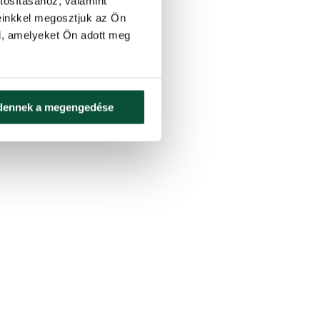
tosításához, valamint
einkkel megosztjuk az Ön
l, amelyeket Ön adott meg
dennek a megengedése