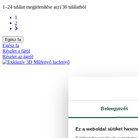
1–24 találat megjelenítése a(z) 36 találatból
1
2
Egész fa
Egész fa
Részlet a fáról
Részlet az ágról
Beleegyezés
Ez a weboldal sütiket haszn