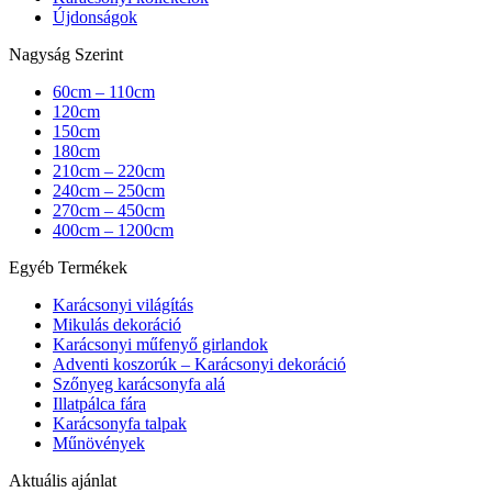
Újdonságok
Nagyság Szerint
60cm – 110cm
120cm
150cm
180cm
210cm – 220cm
240cm – 250cm
270cm – 450cm
400cm – 1200cm
Egyéb Termékek
Karácsonyi világítás
Mikulás dekoráció
Karácsonyi műfenyő girlandok
Adventi koszorúk – Karácsonyi dekoráció
Szőnyeg karácsonyfa alá
Illatpálca fára
Karácsonyfa talpak
Műnövények
Aktuális ajánlat