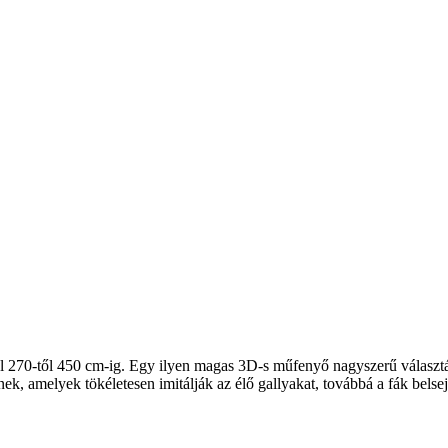
l 270-től 450 cm-ig. Egy ilyen magas 3D-s műfenyő nagyszerű választás
amelyek tökéletesen imitálják az élő gallyakat, továbbá a fák belsejé