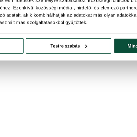
mak és hirdetések személyre szabásához, közösségi funkciók biz
hez. Ezenkívül közösségi média-, hirdető- és elemező partner
zó adatait, akik kombinálhatják az adatokat más olyan adatokka
sznált más szolgáltatásokból gyűjtöttek.
Testre szabás
Min