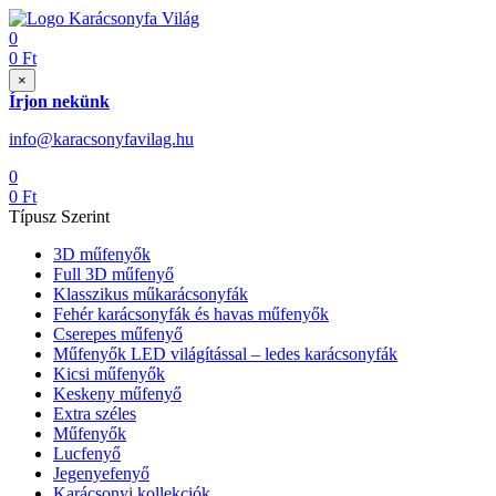
0
0
Ft
×
Írjon nekünk
info@karacsonyfavilag.hu
0
0
Ft
Típusz Szerint
3D műfenyők
Full 3D műfenyő
Klasszikus műkarácsonyfák
Fehér karácsonyfák és havas műfenyők
Cserepes műfenyő
Műfenyők LED világítással – ledes karácsonyfák
Kicsi műfenyők
Keskeny műfenyő
Extra széles
Műfenyők
Lucfenyő
Jegenyefenyő
Karácsonyi kollekciók