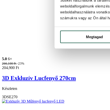
Sütiket használunk a tartal
weboldalforgalmunk elemzésé
weboldalhasználatra vonatko
számukra vagy az Ön által ha
Megtagad
5.0
6×
266,100
Ft
-23%
204,900
Ft
3D Exkluzív Lucfenyő 270cm
Készleten
3DSE270