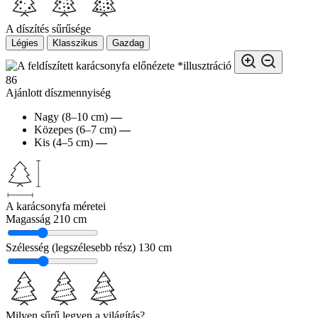
A díszítés sűrűsége
Légies
Klasszikus
Gazdag
*illusztráció
86
Ajánlott díszmennyiség
Nagy (8–10 cm)
—
Közepes (6–7 cm)
—
Kis (4–5 cm)
—
A karácsonyfa méretei
Magasság
210 cm
Szélesség (legszélesebb rész)
130 cm
Milyen sűrű legyen a világítás?