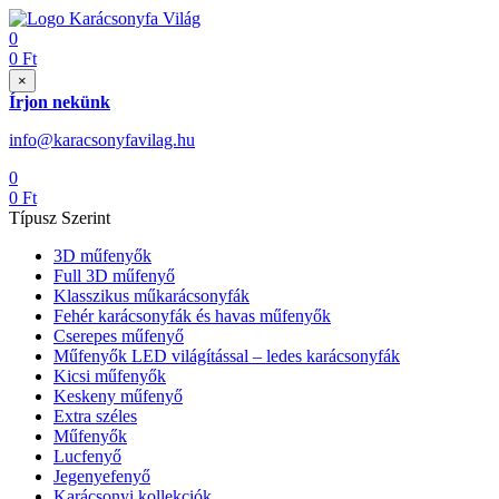
0
0
Ft
×
Írjon nekünk
info@karacsonyfavilag.hu
0
0
Ft
Típusz Szerint
3D műfenyők
Full 3D műfenyő
Klasszikus műkarácsonyfák
Fehér karácsonyfák és havas műfenyők
Cserepes műfenyő
Műfenyők LED világítással – ledes karácsonyfák
Kicsi műfenyők
Keskeny műfenyő
Extra széles
Műfenyők
Lucfenyő
Jegenyefenyő
Karácsonyi kollekciók