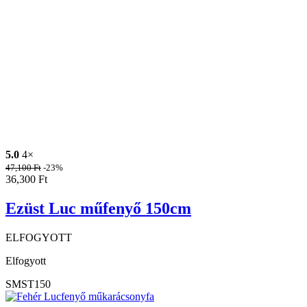
5.0
4×
47,100
Ft
-23%
36,300
Ft
Ezüst Luc műfenyő 150cm
ELFOGYOTT
Elfogyott
SMST150