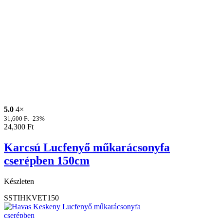
5.0
4×
31,600
Ft
-23%
24,300
Ft
Karcsú Lucfenyő műkarácsonyfa
cserépben 150cm
Készleten
SSTIHKVET150