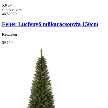
5.0
2×
60,400
Ft
-23%
46,500
Ft
Fehér Lucfenyő műkarácsonyfa 150cm
Készleten
SB150