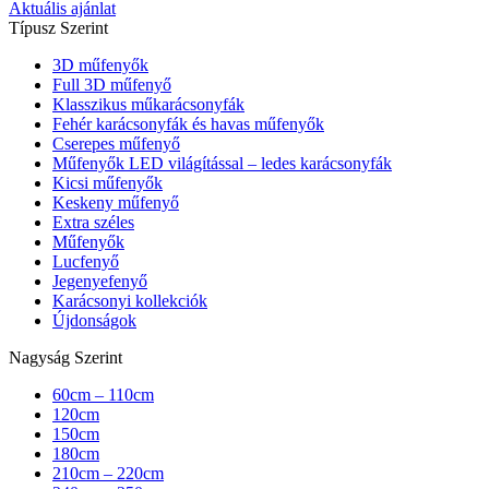
Aktuális ajánlat
Típusz Szerint
3D műfenyők
Full 3D műfenyő
Klasszikus műkarácsonyfák
Fehér karácsonyfák és havas műfenyők
Cserepes műfenyő
Műfenyők LED világítással – ledes karácsonyfák
Kicsi műfenyők
Keskeny műfenyő
Extra széles
Műfenyők
Lucfenyő
Jegenyefenyő
Karácsonyi kollekciók
Újdonságok
Nagyság Szerint
60cm – 110cm
120cm
150cm
180cm
210cm – 220cm