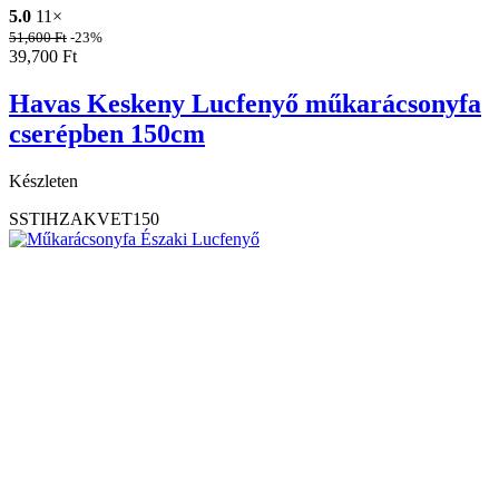
5.0
11×
51,600
Ft
-23%
39,700
Ft
Havas Keskeny Lucfenyő műkarácsonyfa
cserépben 150cm
Készleten
SSTIHZAKVET150