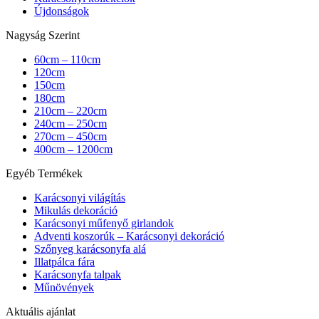
Újdonságok
Nagyság Szerint
60cm – 110cm
120cm
150cm
180cm
210cm – 220cm
240cm – 250cm
270cm – 450cm
400cm – 1200cm
Egyéb Termékek
Karácsonyi világítás
Mikulás dekoráció
Karácsonyi műfenyő girlandok
Adventi koszorúk – Karácsonyi dekoráció
Szőnyeg karácsonyfa alá
Illatpálca fára
Karácsonyfa talpak
Műnövények
Aktuális ajánlat