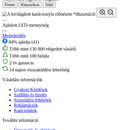
Finom
Klasszikus
Sűrű
*illusztráció
—
Ajánlott LED-mennyiség
—
Megjelenítés
84% ajánlja (41)
Több mint 130 000 elégedett vásárló
Több mint 100 fafajta
2 év garancia
14 napos visszaküldési lehetőség
Vásárlási információk
Gyakori Kérdések
Szállítás és fizetés
Szerződési feltételek
Reklamációk
Kapcsolatok
További információ