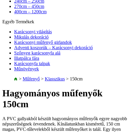
240cm – 250cm
270cm – 450cm
400cm – 1200cm
Egyéb Termékek
Karácsonyi világítás
Mikulás dekoráció
Karácsonyi műfenyő girlandok
Adventi koszorúk – Karácsonyi dekoráció
Szőnyeg karácsonyfa alá
Illatpálca fára
Karácsonyfa talpak
Műnövények
>
Műfenyő
>
Klasszikus
>
150cm
Hagyományos műfenyők
150cm
A PVC gallyakból készült hagyományos műfenyők egyre nagyobb
népszerűségnek örvendenek. Kínálatunkban kisméretű, 150 cm
magas, PVC-tűlevelekből készült műfenyőket is talál. Egy ilyen