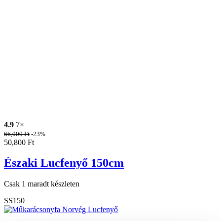
4.9
7×
66,000
Ft
-23%
50,800
Ft
Északi Lucfenyő 150cm
Csak 1 maradt készleten
SS150