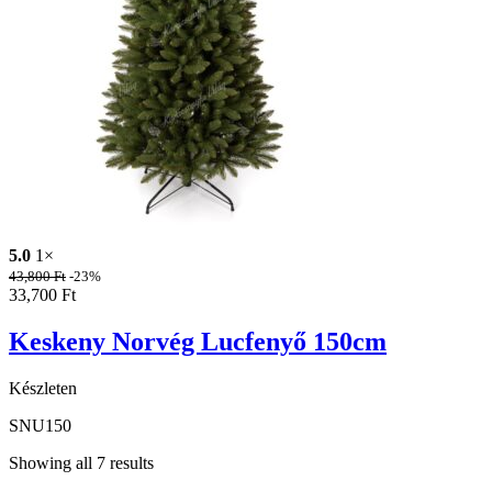
5.0
1×
43,800
Ft
-23%
33,700
Ft
Keskeny Norvég Lucfenyő 150cm
Készleten
SNU150
Showing all 7 results