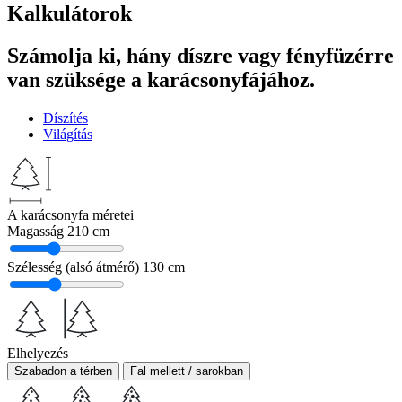
Kalkulátorok
Számolja ki, hány díszre vagy fényfüzérre
van szüksége a karácsonyfájához.
Díszítés
Világítás
A karácsonyfa méretei
Magasság
210 cm
Szélesség (alsó átmérő)
130 cm
Elhelyezés
Szabadon a térben
Fal mellett / sarokban