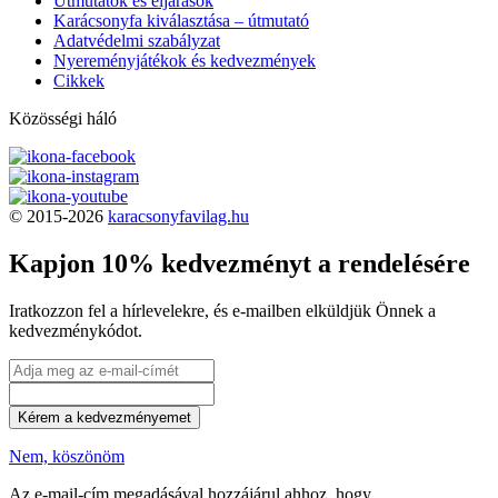
Útmutatók és eljárások
Karácsonyfa kiválasztása – útmutató
Adatvédelmi szabályzat
Nyereményjátékok és kedvezmények
Cikkek
Közösségi háló
© 2015-2026
karacsonyfavilag.hu
Kapjon 10% kedvezményt a rendelésére
Iratkozzon fel a hírlevelekre, és e-mailben elküldjük Önnek a
kedvezménykódot.
Kérem a kedvezményemet
Nem, köszönöm
Az e-mail-cím megadásával hozzájárul ahhoz, hogy