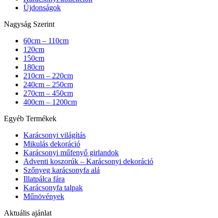
Újdonságok
Nagyság Szerint
60cm – 110cm
120cm
150cm
180cm
210cm – 220cm
240cm – 250cm
270cm – 450cm
400cm – 1200cm
Egyéb Termékek
Karácsonyi világítás
Mikulás dekoráció
Karácsonyi műfenyő girlandok
Adventi koszorúk – Karácsonyi dekoráció
Szőnyeg karácsonyfa alá
Illatpálca fára
Karácsonyfa talpak
Műnövények
Aktuális ajánlat