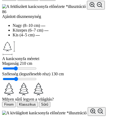
*illusztráció
86
Ajánlott díszmennyiség
Nagy (8–10 cm)
—
Közepes (6–7 cm)
—
Kis (4–5 cm)
—
A karácsonyfa méretei
Magasság
210 cm
Szélesség (legszélesebb rész)
130 cm
Milyen sűrű legyen a világítás?
Finom
Klasszikus
Sűrű
*illusztráció