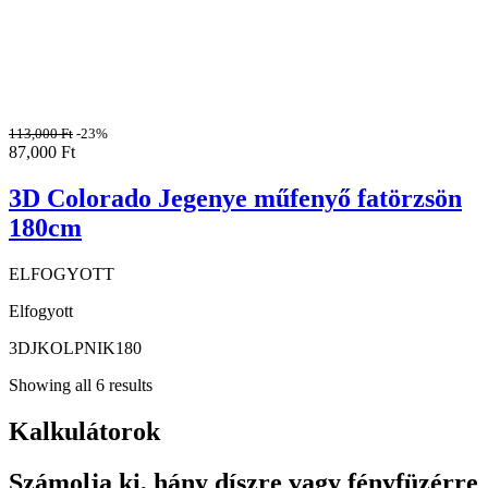
113,000
Ft
-23%
87,000
Ft
3D Colorado Jegenye műfenyő fatörzsön
180cm
ELFOGYOTT
Elfogyott
3DJKOLPNIK180
Showing all 6 results
Kalkulátorok
Számolja ki, hány díszre vagy fényfüzérre