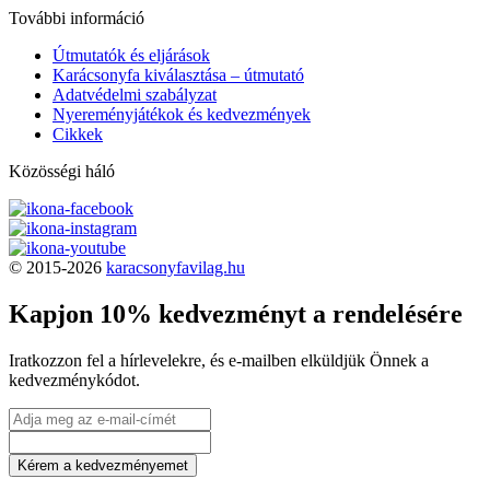
További információ
Útmutatók és eljárások
Karácsonyfa kiválasztása – útmutató
Adatvédelmi szabályzat
Nyereményjátékok és kedvezmények
Cikkek
Közösségi háló
© 2015-2026
karacsonyfavilag.hu
Kapjon 10% kedvezményt a rendelésére
Iratkozzon fel a hírlevelekre, és e-mailben elküldjük Önnek a
kedvezménykódot.
Kérem a kedvezményemet