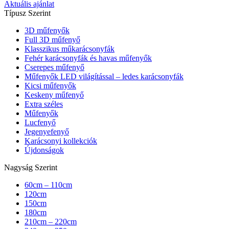
Aktuális ajánlat
Típusz Szerint
3D műfenyők
Full 3D műfenyő
Klasszikus műkarácsonyfák
Fehér karácsonyfák és havas műfenyők
Cserepes műfenyő
Műfenyők LED világítással – ledes karácsonyfák
Kicsi műfenyők
Keskeny műfenyő
Extra széles
Műfenyők
Lucfenyő
Jegenyefenyő
Karácsonyi kollekciók
Újdonságok
Nagyság Szerint
60cm – 110cm
120cm
150cm
180cm
210cm – 220cm