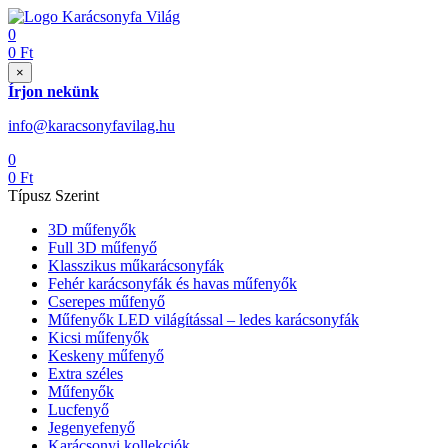
0
0
Ft
×
Írjon nekünk
info@karacsonyfavilag.hu
0
0
Ft
Típusz Szerint
3D műfenyők
Full 3D műfenyő
Klasszikus műkarácsonyfák
Fehér karácsonyfák és havas műfenyők
Cserepes műfenyő
Műfenyők LED világítással – ledes karácsonyfák
Kicsi műfenyők
Keskeny műfenyő
Extra széles
Műfenyők
Lucfenyő
Jegenyefenyő
Karácsonyi kollekciók