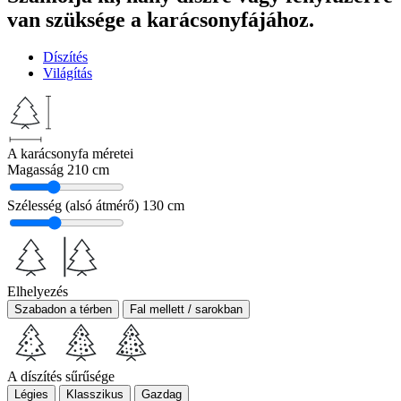
van szüksége a karácsonyfájához.
Díszítés
Világítás
A karácsonyfa méretei
Magasság
210 cm
Szélesség (alsó átmérő)
130 cm
Elhelyezés
Szabadon a térben
Fal mellett / sarokban
A díszítés sűrűsége
Légies
Klasszikus
Gazdag