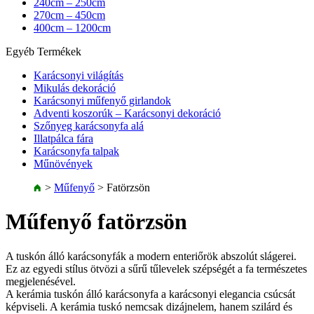
240cm – 250cm
270cm – 450cm
400cm – 1200cm
Egyéb Termékek
Karácsonyi világítás
Mikulás dekoráció
Karácsonyi műfenyő girlandok
Adventi koszorúk – Karácsonyi dekoráció
Szőnyeg karácsonyfa alá
Illatpálca fára
Karácsonyfa talpak
Műnövények
>
Műfenyő
>
Fatörzsön
Műfenyő fatörzsön
A tuskón álló karácsonyfák a modern enteriőrök abszolút slágerei.
Ez az egyedi stílus ötvözi a sűrű tűlevelek szépségét a fa természetes
megjelenésével.
A kerámia tuskón álló karácsonyfa a karácsonyi elegancia csúcsát
képviseli. A kerámia tuskó nemcsak dizájnelem, hanem szilárd és