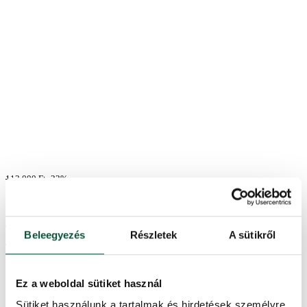
113,000
Ft
-23%
87,000
Ft
3D Appennini Luc műfenyő fatörzsön
180cm
Beleegyezés
Részletek
A sütikről
ELFOGYOTT
Ez a weboldal sütiket használ
Elfogyott
Sütiket használunk a tartalmak és hirdetések személyre