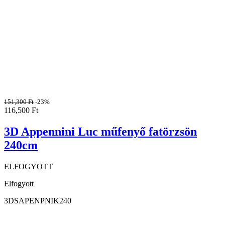
151,300
Ft
-23%
116,500
Ft
3D Appennini Luc műfenyő fatörzsön
240cm
ELFOGYOTT
Elfogyott
3DSAPENPNIK240