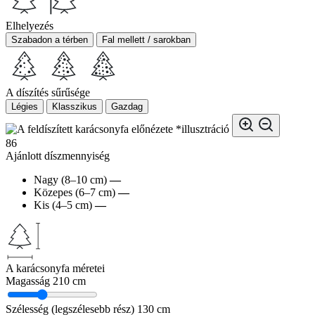
Elhelyezés
Szabadon a térben
Fal mellett / sarokban
A díszítés sűrűsége
Légies
Klasszikus
Gazdag
*illusztráció
86
Ajánlott díszmennyiség
Nagy (8–10 cm)
—
Közepes (6–7 cm)
—
Kis (4–5 cm)
—
A karácsonyfa méretei
Magasság
210 cm
Szélesség (legszélesebb rész)
130 cm