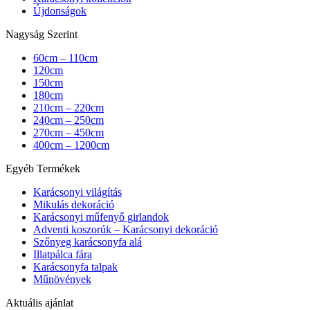
Újdonságok
Nagyság Szerint
60cm – 110cm
120cm
150cm
180cm
210cm – 220cm
240cm – 250cm
270cm – 450cm
400cm – 1200cm
Egyéb Termékek
Karácsonyi világítás
Mikulás dekoráció
Karácsonyi műfenyő girlandok
Adventi koszorúk – Karácsonyi dekoráció
Szőnyeg karácsonyfa alá
Illatpálca fára
Karácsonyfa talpak
Műnövények
Aktuális ajánlat