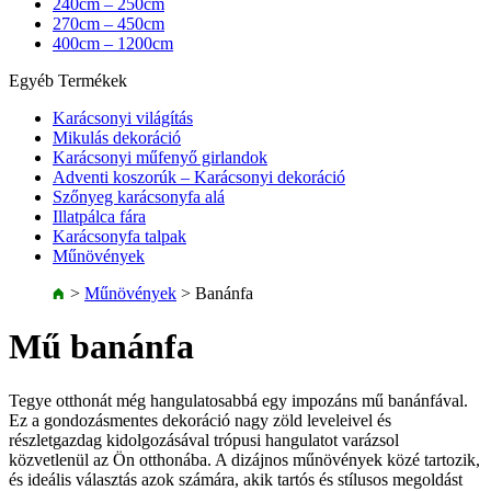
240cm – 250cm
270cm – 450cm
400cm – 1200cm
Egyéb Termékek
Karácsonyi világítás
Mikulás dekoráció
Karácsonyi műfenyő girlandok
Adventi koszorúk – Karácsonyi dekoráció
Szőnyeg karácsonyfa alá
Illatpálca fára
Karácsonyfa talpak
Műnövények
>
Műnövények
>
Banánfa
Mű banánfa
Tegye otthonát még hangulatosabbá egy impozáns mű banánfával.
Ez a gondozásmentes dekoráció nagy zöld leveleivel és
részletgazdag kidolgozásával trópusi hangulatot varázsol
közvetlenül az Ön otthonába. A dizájnos műnövények közé tartozik,
és ideális választás azok számára, akik tartós és stílusos megoldást