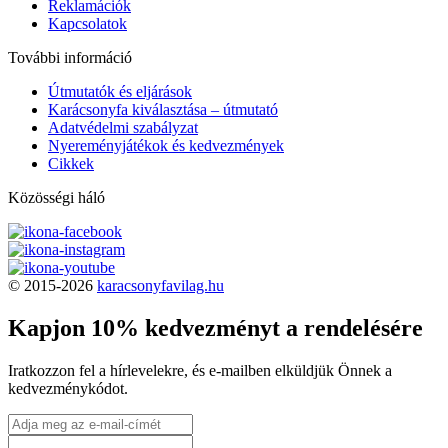
Reklamációk
Kapcsolatok
További információ
Útmutatók és eljárások
Karácsonyfa kiválasztása – útmutató
Adatvédelmi szabályzat
Nyereményjátékok és kedvezmények
Cikkek
Közösségi háló
© 2015-2026
karacsonyfavilag.hu
Kapjon 10% kedvezményt a rendelésére
Iratkozzon fel a hírlevelekre, és e-mailben elküldjük Önnek a
kedvezménykódot.