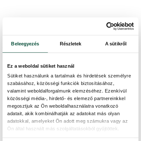
Beleegyezés
Részletek
A sütikről
38,000
Ft
-23%
29,300
Ft
Műnövény Banánfa 120cm
Ez a weboldal sütiket használ
Sütiket használunk a tartalmak és hirdetések személyre
Készleten
szabásához, közösségi funkciók biztosításához,
UBAN120
valamint weboldalforgalmunk elemzéséhez. Ezenkívül
közösségi média-, hirdető- és elemező partnereinkkel
megosztjuk az Ön weboldalhasználatra vonatkozó
adatait, akik kombinálhatják az adatokat más olyan
adatokkal, amelyeket Ön adott meg számukra vagy az
Ön által használt más szolgáltatásokból gyűjtöttek.