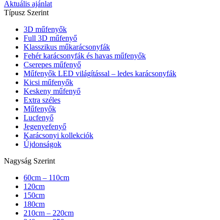
Aktuális ajánlat
Típusz Szerint
3D műfenyők
Full 3D műfenyő
Klasszikus műkarácsonyfák
Fehér karácsonyfák és havas műfenyők
Cserepes műfenyő
Műfenyők LED világítással – ledes karácsonyfák
Kicsi műfenyők
Keskeny műfenyő
Extra széles
Műfenyők
Lucfenyő
Jegenyefenyő
Karácsonyi kollekciók
Újdonságok
Nagyság Szerint
60cm – 110cm
120cm
150cm
180cm
210cm – 220cm