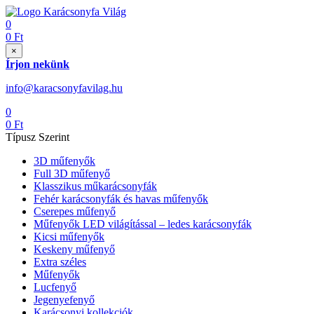
0
0
Ft
×
Írjon nekünk
info@karacsonyfavilag.hu
0
0
Ft
Típusz Szerint
3D műfenyők
Full 3D műfenyő
Klasszikus műkarácsonyfák
Fehér karácsonyfák és havas műfenyők
Cserepes műfenyő
Műfenyők LED világítással – ledes karácsonyfák
Kicsi műfenyők
Keskeny műfenyő
Extra széles
Műfenyők
Lucfenyő
Jegenyefenyő
Karácsonyi kollekciók