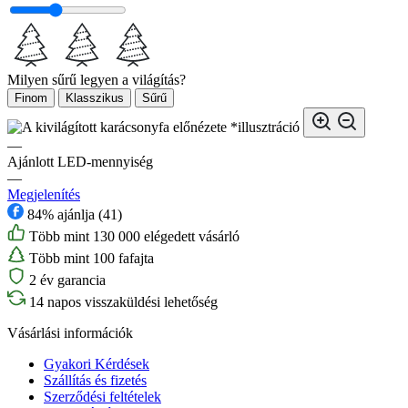
Milyen sűrű legyen a világítás?
Finom
Klasszikus
Sűrű
*illusztráció
—
Ajánlott LED-mennyiség
—
Megjelenítés
84% ajánlja (41)
Több mint 130 000 elégedett vásárló
Több mint 100 fafajta
2 év garancia
14 napos visszaküldési lehetőség
Vásárlási információk
Gyakori Kérdések
Szállítás és fizetés
Szerződési feltételek