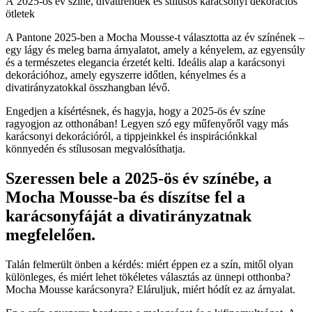
A 2025-ös év színe, divattrendek és stílusos karácsonyi dekorációs
ötletek
A Pantone 2025-ben a Mocha Mousse-t választotta az év színének –
egy lágy és meleg barna árnyalatot, amely a kényelem, az egyensúly
és a természetes elegancia érzetét kelti. Ideális alap a karácsonyi
dekorációhoz, amely egyszerre időtlen, kényelmes és a
divatirányzatokkal összhangban lévő.
Engedjen a kísértésnek, és hagyja, hogy a 2025-ös év színe
ragyogjon az otthonában! Legyen szó egy műfenyőről
vagy más
karácsonyi dekorációról, a tippjeinkkel és inspirációnkkal
könnyedén és stílusosan megvalósíthatja.
Szeressen bele a 2025-ös év színébe, a
Mocha Mousse-ba és díszítse fel a
karácsonyfáját a divatirányzatnak
megfelelően.
Talán felmerült önben a kérdés: miért éppen ez a szín, mitől olyan
különleges, és miért lehet tökéletes választás az ünnepi otthonba?
Mocha Mousse karácsonyra? Eláruljuk, miért hódít ez az árnyalat.