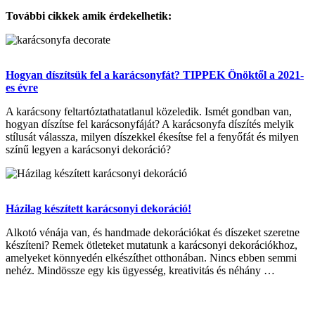
További cikkek amik érdekelhetik:
Hogyan díszítsük fel a karácsonyfát? TIPPEK Önöktől a 2021-
es évre
A karácsony feltartóztathatatlanul közeledik. Ismét gondban van,
hogyan díszítse fel karácsonyfáját? A karácsonyfa díszítés melyik
stílusát válassza, milyen díszekkel ékesítse fel a fenyőfát és milyen
színű legyen a karácsonyi dekoráció?
Házilag készített karácsonyi dekoráció!
Alkotó vénája van, és handmade dekorációkat és díszeket szeretne
készíteni? Remek ötleteket mutatunk a karácsonyi dekorációkhoz,
amelyeket könnyedén elkészíthet otthonában. Nincs ebben semmi
nehéz. Mindössze egy kis ügyesség, kreativitás és néhány …