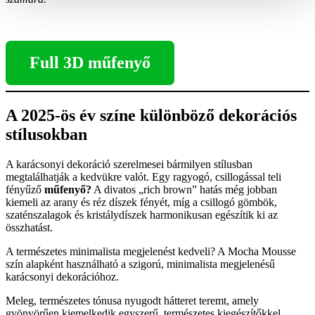
Full 3D műfenyő
A 2025-ös év színe különböző dekorációs
stílusokban
A karácsonyi dekoráció szerelmesei bármilyen stílusban
megtalálhatják a kedvükre valót. Egy ragyogó, csillogással teli
fényűző
műfenyő?
A divatos „rich brown” hatás még jobban
kiemeli az arany és réz díszek fényét, míg a csillogó gömbök,
szaténszalagok és kristálydíszek harmonikusan egészítik ki az
összhatást.
A természetes minimalista megjelenést kedveli? A Mocha Mousse
szín alapként használható a szigorú, minimalista megjelenésű
karácsonyi dekorációhoz.
Meleg, természetes tónusa nyugodt hátteret teremt, amely
gyönyörűen kiemelkedik egyszerű, természetes kiegészítőkkel