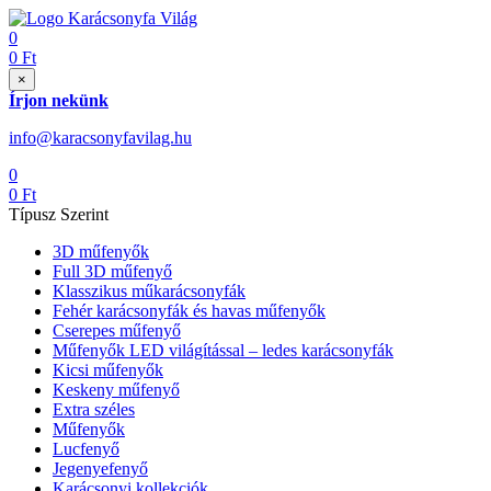
0
0
Ft
×
Írjon nekünk
info@karacsonyfavilag.hu
0
0
Ft
Típusz Szerint
3D műfenyők
Full 3D műfenyő
Klasszikus műkarácsonyfák
Fehér karácsonyfák és havas műfenyők
Cserepes műfenyő
Műfenyők LED világítással – ledes karácsonyfák
Kicsi műfenyők
Keskeny műfenyő
Extra széles
Műfenyők
Lucfenyő
Jegenyefenyő
Karácsonyi kollekciók