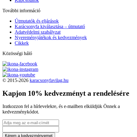
Kapcsolatok
További információ
Útmutatók és eljárások
Karácsonyfa kiválasztása – útmutató
Adatvédelmi szabályzat
Nyereményjátékok és kedvezmények
Cikkek
Közösségi háló
© 2015-2026
karacsonyfavilag.hu
Kapjon 10% kedvezményt a rendelésére
Iratkozzon fel a hírlevelekre, és e-mailben elküldjük Önnek a
kedvezménykódot.
Kérem a kedvezményemet