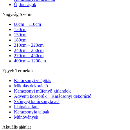
Újdonságok
Nagyság Szerint
60cm – 110cm
120cm
150cm
180cm
210cm – 220cm
240cm – 250cm
270cm – 450cm
400cm – 1200cm
Egyéb Termékek
Karácsonyi világítás
Mikulás dekoráció
Karácsonyi műfenyő girlandok
Adventi koszorúk – Karácsonyi dekoráció
Szőnyeg karácsonyfa alá
Illatpálca fára
Karácsonyfa talpak
Műnövények
Aktuális ajánlat