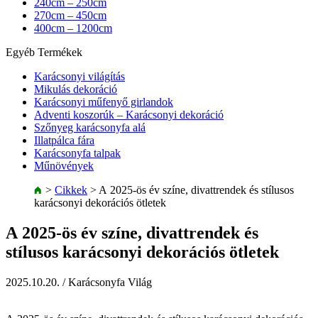
240cm – 250cm
270cm – 450cm
400cm – 1200cm
Egyéb Termékek
Karácsonyi világítás
Mikulás dekoráció
Karácsonyi műfenyő girlandok
Adventi koszorúk – Karácsonyi dekoráció
Szőnyeg karácsonyfa alá
Illatpálca fára
Karácsonyfa talpak
Műnövények
>
Cikkek
>
A 2025-ös év színe, divattrendek és stílusos
karácsonyi dekorációs ötletek
A 2025-ös év színe, divattrendek és
stílusos karácsonyi dekorációs ötletek
2025.10.20.
/ Karácsonyfa Világ