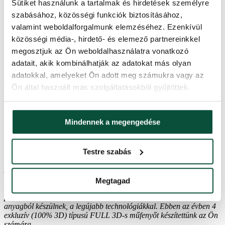
Sütiket használunk a tartalmak és hirdetések személyre
szabásához, közösségi funkciók biztosításához,
A semleges földszínek rajongója? Kombinálja a Mocha Mousse-t
krémszínű, bézs vagy világosszürke színnel. Az eredmény egy
valamint weboldalforgalmunk elemzéséhez. Ezenkívül
elegáns és kifinomult színpaletta lesz.
közösségi média-, hirdető- és elemező partnereinkkel
megosztjuk az Ön weboldalhasználatra vonatkozó
A finom pasztellszínű hangsúlyok stílusos és divatos változatot
hoznak létre. A világoszöld, a lágy rózsaszín vagy kék friss, mégis
adatait, akik kombinálhatják az adatokat más olyan
nyugodt megjelenést teremt, különösen, ha
LED világítással
adatokkal, amelyeket Ön adott meg számukra vagy az
ellátott
műfenyőt
díszít.
Ön által használt más szolgáltatásokból gyűjtöttek.
Szereti a merészebb színkombinációkat? Hozzon létre feltűnő
vizuális hatást burgundi, sötétzöld vagy okkersárga-arany-
narancssárga színekkel kombinálva.
Mindennek a megengedése
Testre szabás
Full 3D műfenyő
A Full 3D műfenyők (100% 3D) kivételesen 3D-s tűlevelekből
készülnek, így tökéletesen imitálják az élő fát. A teljes 3D-s műfenyő
Megtagad
a legfényesebb és legmodernebb dolog, amelyet a piac kínál. A 3D
puha tűlevelekkel ellátott gallyak a legjobb minőségű PE (polietilén)
anyagból készülnek, a legújabb technológiákkal. Ebben az évben 4
exkluzív (100% 3D) típusú FULL 3D-s műfenyőt készítettünk az Ön
számára.