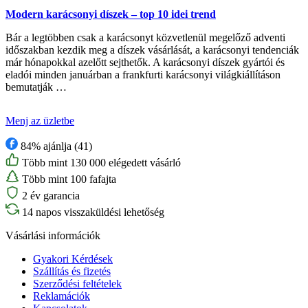
Modern karácsonyi díszek – top 10 idei trend
Bár a legtöbben csak a karácsonyt közvetlenül megelőző adventi
időszakban kezdik meg a díszek vásárlását, a karácsonyi tendenciák
már hónapokkal azelőtt sejthetők. A karácsonyi díszek gyártói és
eladói minden januárban a frankfurti karácsonyi világkiállításon
bemutatják …
Menj az üzletbe
84% ajánlja (41)
Több mint 130 000 elégedett vásárló
Több mint 100 fafajta
2 év garancia
14 napos visszaküldési lehetőség
Vásárlási információk
Gyakori Kérdések
Szállítás és fizetés
Szerződési feltételek
Reklamációk