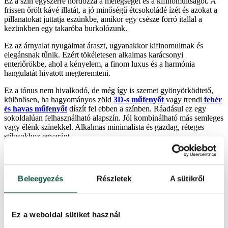
Ez a szín egyszerre hordozza a melegséget és a kifinomultságot. A
frissen őrölt kávé illatát, a jó minőségű étcsokoládé ízét és azokat a
pillanatokat juttatja eszünkbe, amikor egy csésze forró itallal a
kezünkben egy takaróba burkolózunk.
Ez az árnyalat nyugalmat áraszt, ugyanakkor kifinomultnak és
elegánsnak tűnik. Ezért tökéletesen alkalmas karácsonyi
enteriőrökbe, ahol a kényelem, a finom luxus és a harmónia
hangulatát hivatott megteremteni.
Ez a tónus nem hivalkodó, de még így is szemet gyönyörködtető,
különösen, ha hagyományos zöld
3D-s műfenyőt
vagy trendi
fehér
és havas műfenyőt
díszít fel ebben a színben. Ráadásul ez egy
sokoldalúan felhasználható alapszín. Jól kombinálható más semleges
vagy élénk színekkel. Alkalmas minimalista és gazdag, réteges
stílusokhoz egyaránt.
A harmonikus és kifinomult megjelenés érdekében ezt a színt más
dekorációkba is beépítheti. Mit szólna ahhoz, ha az ajtóra akasztott
adventi
koszorút
vagy a lépcsőházban vagy az ablakpárkányokra
Beleegyezés
Részletek
A sütikről
felhelyezett
karácsonyi
girlandot
díszítené a 2025-ös év színével?
A 2025-ös év színe és a hozzá illő
Ez a weboldal sütiket használ
színpaletták