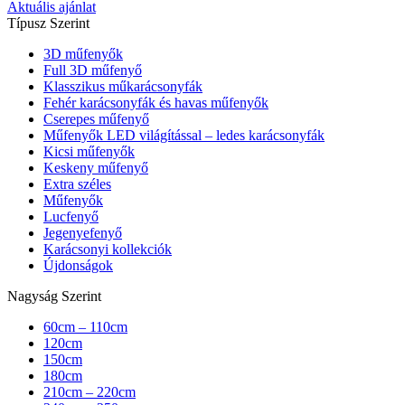
Aktuális ajánlat
Típusz Szerint
3D műfenyők
Full 3D műfenyő
Klasszikus műkarácsonyfák
Fehér karácsonyfák és havas műfenyők
Cserepes műfenyő
Műfenyők LED világítással – ledes karácsonyfák
Kicsi műfenyők
Keskeny műfenyő
Extra széles
Műfenyők
Lucfenyő
Jegenyefenyő
Karácsonyi kollekciók
Újdonságok
Nagyság Szerint
60cm – 110cm
120cm
150cm
180cm
210cm – 220cm