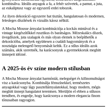
kombinálva. Ideális anyagok a fa, a fehér szövetek, a pamut, a juta,
az eukaliptusz vagy az egyszerű erdei tobozok.
Az ilyen dekoráció egyszerre hat tisztán, hangulatosan és modernen,
felesleges díszítések és vizuális káosz nélkül.
A Mocha Mousse árnyalat kombinációja a kockás mintával és a
vintage kiegészítőkkel rusztikus és barátságos. Mézeskalács díszek,
üvegdíszek, juta szalagok és más olyan elemek is beépíthetők a
dekorációba, amelyek együttesen a családi hagyományok és a
nosztalgia melengető benyomását keltik. Ez a stílus ideális azok
számára, akik szeretnék, ha karácsonyuk a gyermekkoruk meghitt
ünnepeit idézné.
A 2025-ös év színe modern stílusban
A Mocha Mousse árnyalat harmóniát, melegséget és kifinomultságot
visz a karácsonyba. Kombinálja fémszínekkel, természetes
anyagokkal vagy lágy pasztellárnyalatokkal, hogy modern, mégis
meghitt ünnepi hangulatot teremtsen. Merüljön el ebben a stílusos
trendben, és engedje, hogy karácsonya a modern elegancia finom
tónusaiban ragyogjon.