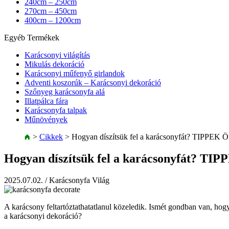
240cm – 250cm
270cm – 450cm
400cm – 1200cm
Egyéb Termékek
Karácsonyi világítás
Mikulás dekoráció
Karácsonyi műfenyő girlandok
Adventi koszorúk – Karácsonyi dekoráció
Szőnyeg karácsonyfa alá
Illatpálca fára
Karácsonyfa talpak
Műnövények
>
Cikkek
>
Hogyan díszítsük fel a karácsonyfát? TIPPEK Ö
Hogyan díszítsük fel a karácsonyfát? TIP
2025.07.02.
/ Karácsonyfa Világ
A karácsony feltartóztathatatlanul közeledik. Ismét gondban van, hogya
a karácsonyi dekoráció?