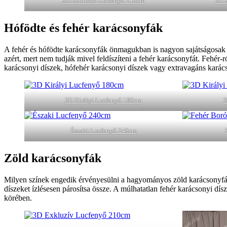
3D Exkluzív Lucfenyő 210cm
3D 
Hófödte és fehér karácsonyfák
A fehér és hófödte karácsonyfák önmagukban is nagyon sajátságosak és
azért, mert nem tudják mivel feldíszíteni a fehér karácsonyfát. Fehér-r
karácsonyi díszek, hófehér karácsonyi díszek vagy extravagáns karác
3D Királyi Lucfenyő 180cm
3
Északi Lucfenyő 240cm
Zöld karácsonyfák
Milyen színek engedik érvényesülni a hagyományos zöld karácsonyfájá
díszeket ízlésesen párosítsa össze. A múlhatatlan fehér karácsonyi dís
körében.