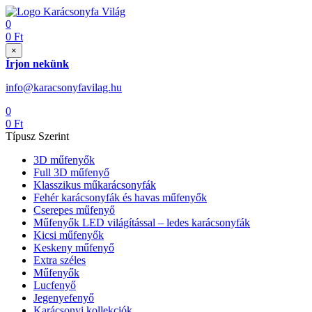
0
0
Ft
×
Írjon nekünk
info@karacsonyfavilag.hu
0
0
Ft
Típusz Szerint
3D műfenyők
Full 3D műfenyő
Klasszikus műkarácsonyfák
Fehér karácsonyfák és havas műfenyők
Cserepes műfenyő
Műfenyők LED világítással – ledes karácsonyfák
Kicsi műfenyők
Keskeny műfenyő
Extra széles
Műfenyők
Lucfenyő
Jegenyefenyő
Karácsonyi kollekciók