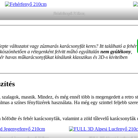
Fehérfenyő 210cm
ólepte változatot vagy zúzmarás karácsonyfát keres? Itt található a fehér
 köszönhetően a rétegenként felvitt műhó egyáltalán
nem gyúlékony
,
ér havas műkarácsonyfákat kínálunk klasszikus és 3D-s kivitelben
zítés
 szalagok, masnik. Mindez, és még ennél több is megengedett a retro stí
almas a színes fényfüzérek használata. Ha még egy szinttel feljebb szere
hófödte és fehér karácsonyfák, valamint a zöld tűlevelű karácsonyfák d