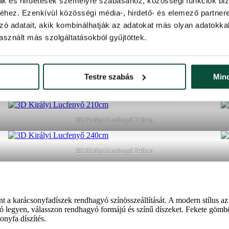
mak és hirdetések személyre szabásához, közösségi funkciók biz
 Exkluzív Lucfenyő 210cm
3D Skandináv Lucfenyő 18
hez. Ezenkívül közösségi média-, hirdető- és elemező partner
zó adatait, akik kombinálhatják az adatokat más olyan adatokka
sznált más szolgáltatásokból gyűjtöttek.
előbb említett stílusnak. Nagyméretű karácsonyi virágok, hatalmas gömb
 a karácsonyi díszeket két színből állítják össze. A díszek megfelelő szín
Testre szabás
Min
atnak a stílusos szőrme szőnyegek vagy a különféle Mikulás-figurák. Ha e
3D Királyi Lucfenyő 210cm
3D Királyi Lucfenyő 240cm
int a karácsonyfadíszek rendhagyó színösszeállítását. A modern stílus az 
ó legyen, válasszon rendhagyó formájú és színű díszeket. Fekete gömb
onyfa díszítés.