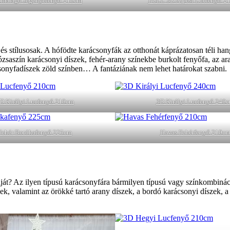
Smaragd Jegenyefenyő 210cm
FULL 3D Alpesi Lucfenyő 2
 stílusosak. A hófödte karácsonyfák az otthonát káprázatosan téli han
ózsaszín karácsonyi díszek, fehér-arany színekbe burkolt fenyőfa, az ara
sonyfadíszek zöld színben… A fantáziának nem lehet határokat szabni.
D Királyi Lucfenyő 210cm
3D Királyi Lucfenyő 240
Fehér Borókafenyő 225cm
Havas Fehérfenyő 210c
t? Az ilyen típusú karácsonyfára bármilyen típusú vagy színkombináci
zek, valamint az örökké tartó arany díszek, a bordó karácsonyi díszek, a