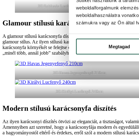
Sütiket használunk a tartal
3D Exkluzív Lucfenyő 210cm
3D
weboldalforgalmunk elemzésé
weboldalhasználatra vonatko
Glamour stílusú karácsonyfa díszítés
számukra vagy az Ön által ha
A glamour stílusú karácsonyfa díszítés pontosan az ellenkezője a két 
glamour stílus. Az ilyen stílusú karácsonyfa díszítés során rendszerint
Megtagad
karácsonyfa környékét se felejtse el díszíteni. A fa alatt remekül mut
„minél több, annál jobb” szabályhoz.
3D Havas Jegenyefenyő 210cm
3D Királyi Lucfenyő 240cm
Modern stílusú karácsonyfa díszítés
Az ilyen karácsonyi díszítés ötvözi az eleganciát, a tisztaságot, valam
Amennyiben azt szeretné, hogy a karácsonyfája modern és egyedüláll
a hagyományostól eltérő és érdekes, erről szól a modern stílusú karács