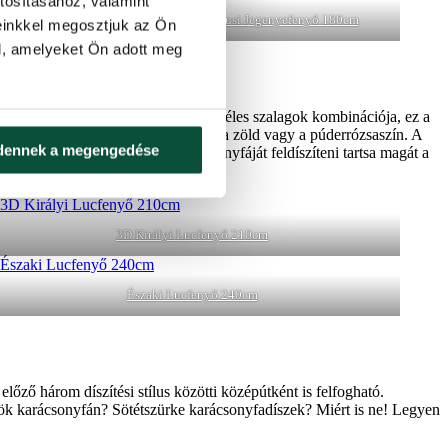
tosításához, valamint
0cm
FULL 3D Kaukázusi Jegenyefenyő 180cm
einkkel megosztjuk az Ön
l, amelyeket Ön adott meg
ök, csillogó karácsonyi díszek és széles szalagok kombinációja, ez a
ei a fehér, az arany, az ezüst, a menta zöld vagy a púderrózsaszín. A
dennek a megengedése
bben a stílusban szeretné a karácsonyfáját feldíszíteni tartsa magát a
3D Királyi Lucfenyő 210cm
Északi Lucfenyő 240cm
előző három díszítési stílus közötti középútként is felfogható.
ök karácsonyfán? Sötétszürke karácsonyfadíszek? Miért is ne! Legyen