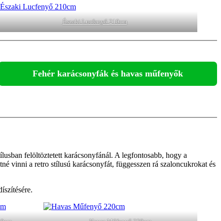
Északi Lucfenyő 210cm
Fehér karácsonyfák és havas műfenyők
lusban felöltöztetett karácsonyfánál. A legfontosabb, hogy a
tné vinni a retro stílusú karácsonyfát, függesszen rá szaloncukrokat és
íszítésére.