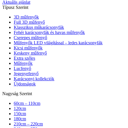
Aktuális ajánlat
Típusz Szerint
3D műfenyők
Full 3D műfenyő
Klasszikus műkarácsonyfák
Fehér karácsonyfák és havas műfenyők
Cserepes műfenyő
Műfenyők LED világítással – ledes karácsonyfák
Kicsi műfenyők
Keskeny műfenyő
Extra széles
Műfenyők
Lucfenyő
Jegenyefenyő
Karácsonyi kollekciók
Újdonságok
Nagyság Szerint
60cm – 110cm
120cm
150cm
180cm
210cm – 220cm