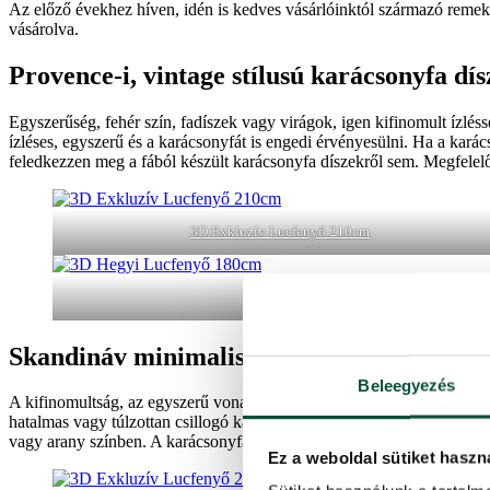
Az előző évekhez híven, idén is kedves vásárlóinktól származó remek
vásárolva.
Provence-i, vintage stílusú karácsonyfa dís
Egyszerűség, fehér szín, fadíszek vagy virágok, igen kifinomult ízléss
ízléses, egyszerű és a karácsonyfát is engedi érvényesülni. Ha a karács
feledkezzen meg a fából készült karácsonyfa díszekről sem. Megfelel
3D Exkluzív Lucfenyő 210cm
3D Hegyi Lucfenyő 180cm
Skandináv minimalista stílusú karácsonyfa 
Beleegyezés
A kifinomultság, az egyszerű vonalvezetés, a természetes alapanyagok é
hatalmas vagy túlzottan csillogó karácsonyi gömböknek. A skandináv s
vagy arany színben. A karácsonyfa díszítéséhez használhat gömböket, v
Ez a weboldal sütiket haszn