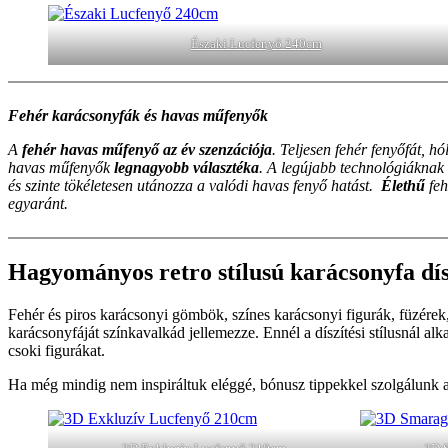
Északi Lucfenyő 240cm
Fehér karácsonyfák és havas műfenyők
A
fehér havas műfenyő az év szenzációja
. Teljesen fehér fenyőfát, h
havas műfenyők
legnagyobb választéka
. A legújabb technológiáknak
és szinte tökéletesen utánozza a valódi havas fenyő hatást.
Élethű
feh
egyaránt.
Hagyományos retro stílusú karácsonyfa dís
Fehér és piros karácsonyi gömbök, színes karácsonyi figurák, füzérek,
karácsonyfáját színkavalkád jellemezze. Ennél a díszítési stílusnál alk
csoki figurákat.
Ha még mindig nem inspiráltuk eléggé, bónusz tippekkel szolgálunk a 