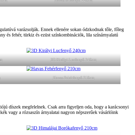
10cm
Havas Műfenyő 220cm
gulatúvá varázsolják. Ennek ellenére sokan ódzkodnak tőle, főleg
ny és fehér, türkiz és ezüst színkombinációk, lila színárnyalatú
cm
3D Királyi Lucfenyő 240cm
m
Havas Fehérfenyő 210cm
ójú díszek megfelelnek. Csak arra figyeljen oda, hogy a karácsonyi
 kék vagy a rózsaszín árnyalatai nagyon népszerűek vásárlóink ​​