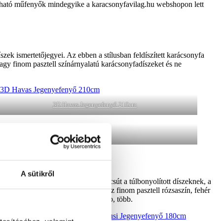
látható műfenyők mindegyike a karacsonyfavilag.hu webshopon lett
szek ismertetőjegyei. Az ebben a stílusban feldíszített karácsonyfa
 vagy finom pasztell színárnyalatú karácsonyfadíszeket és ne
3D Havas Jegenyefenyő 210cm
3D Jeges Lucfenyő 210cm
A sütikről
v stílusban díszítik fel. Intsen búcsút a túlbonyolított díszeknek, a
endő néhány ízléses karácsonyi dísz finom pasztell rózsaszín, fehér
rtsuk szemünk előtt, hogy a kevesebb, több.