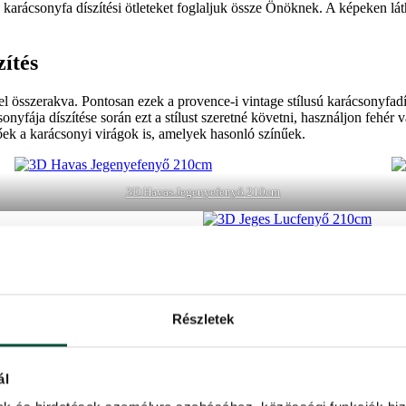
 karácsonyfa díszítési ötleteket foglaljuk össze Önöknek. A képeken 
zítés
el összerakva. Pontosan ezek a provence-i vintage stílusú karácsonyfadí
onyfája díszítése során ezt a stílust szeretné követni, használjon fehér
őek a karácsonyi virágok is, amelyek hasonló színűek.
3D Havas Jegenyefenyő 210cm
díszítés
Részletek
s a világos színek kedvelői jobbára a karácsonyfát minimalista, skandiná
tílus kiváltsága éppen a minimalizmus. A karácsonyfa díszítéséhez eleg
irágokat, masnikat vagy tollakat. Viszont ennél a díszítési stílusnál ta
ál