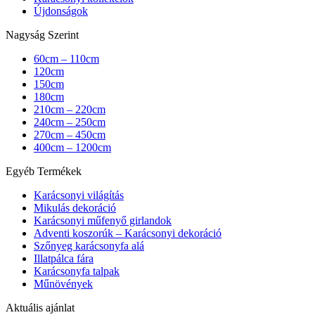
Újdonságok
Nagyság Szerint
60cm – 110cm
120cm
150cm
180cm
210cm – 220cm
240cm – 250cm
270cm – 450cm
400cm – 1200cm
Egyéb Termékek
Karácsonyi világítás
Mikulás dekoráció
Karácsonyi műfenyő girlandok
Adventi koszorúk – Karácsonyi dekoráció
Szőnyeg karácsonyfa alá
Illatpálca fára
Karácsonyfa talpak
Műnövények
Aktuális ajánlat