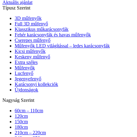
Aktuális ajánlat
Típusz Szerint
3D műfenyők
Full 3D műfenyő
Klasszikus műkarácsonyfák
Fehér karácsonyfák és havas műfenyők
Cserepes műfenyő
Műfenyők LED világítással – ledes karácsonyfák
Kicsi műfenyők
Keskeny műfenyő
Extra széles
Műfenyők
Lucfenyő
Jegenyefenyő
Karácsonyi kollekciók
Újdonságok
Nagyság Szerint
60cm – 110cm
120cm
150cm
180cm
210cm – 220cm