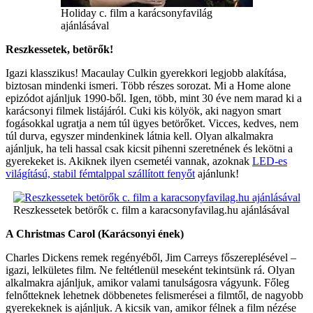
Holiday c. film a karácsonyfavilág
ajánlásával
Reszkessetek, betörők!
Igazi klasszikus! Macaulay Culkin gyerekkori legjobb alakítása,
biztosan mindenki ismeri. Több részes sorozat. Mi a Home alone
epizódot ajánljuk 1990-ből. Igen, több, mint 30 éve nem marad ki a
karácsonyi filmek listájáról. Cuki kis kölyök, aki nagyon smart
fogásokkal ugratja a nem túl ügyes betörőket. Vicces, kedves, nem
túl durva, egyszer mindenkinek látnia kell. Olyan alkalmakra
ajánljuk, ha teli hassal csak kicsit pihenni szeretnének és lekötni a
gyerekeket is. Akiknek ilyen csemetéi vannak, azoknak
LED-es
világítású, stabil fémtalppal szállított fenyőt
ajánlunk!
Reszkessetek betörők c. film a karacsonyfavilag.hu ajánlásával
A Christmas Carol (Karácsonyi ének)
Charles Dickens remek regényéből, Jim Carreys főszereplésével –
igazi, lelkületes film. Ne feltétlenül meseként tekintsünk rá. Olyan
alkalmakra ajánljuk, amikor valami tanulságosra vágyunk. Főleg
felnőtteknek lehetnek döbbenetes felismerései a filmtől, de nagyobb
gyerekeknek is ajánljuk. A kicsik van, amikor félnek a film nézése