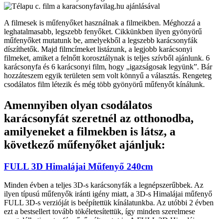
A filmesek is műfenyőket használnak a filmeikben. Méghozzá a
leghatalmasabb, legszebb fenyőket. Cikkünkben ilyen gyönyörű
műfenyőket mutatunk be, amelyekből a legszebb karácsonyfák
díszíthetők. Majd filmcímeket listázunk, a legjobb karácsonyi
filmeket, amiket a felnőtt korosztálynak is teljes szívből ajánlunk. 6
karácsonyfa és 6 karácsonyi film, hogy „igazságosak legyünk”. Bár
hozzáteszem egyik területen sem volt könnyű a választás. Rengeteg
csodálatos film létezik és még több gyönyörű műfenyőt kínálunk.
Amennyiben olyan csodálatos
karácsonyfát szeretnél az otthonodba,
amilyeneket a filmekben is látsz, a
következő műfenyőket ajánljuk:
FULL 3D Himalájai Műfenyő 240cm
Minden évben a teljes 3D-s karácsonyfák a legnépszerűbbek. Az
ilyen típusú műfenyők iránti igény miatt, a 3D-s Himalájai műfenyő
FULL 3D-s verzióját is beépítettük kínálatunkba. Az utóbbi 2 évben
ezt a bestsellert tovább tökéletesítettük, így minden szerelmese