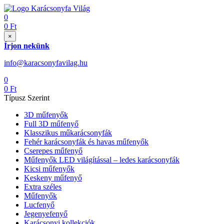
0
0
Ft
×
Írjon nekünk
info@karacsonyfavilag.hu
0
0
Ft
Típusz Szerint
3D műfenyők
Full 3D műfenyő
Klasszikus műkarácsonyfák
Fehér karácsonyfák és havas műfenyők
Cserepes műfenyő
Műfenyők LED világítással – ledes karácsonyfák
Kicsi műfenyők
Keskeny műfenyő
Extra széles
Műfenyők
Lucfenyő
Jegenyefenyő
Karácsonyi kollekciók