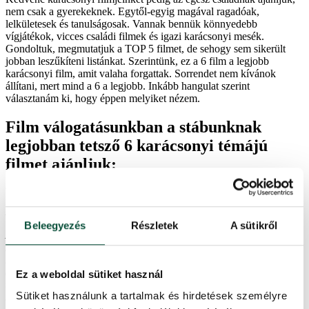
nem csak a gyerekeknek. Egytől-egyig magával ragadóak,
lelkületesek és tanulságosak. Vannak bennük könnyedebb
vígjátékok, vicces családi filmek és igazi karácsonyi mesék.
Gondoltuk, megmutatjuk a TOP 5 filmet, de sehogy sem sikerült
jobban leszűkíteni listánkat. Szerintünk, ez a 6 film a legjobb
karácsonyi film, amit valaha forgattak. Sorrendet nem kívánok
állítani, mert mind a 6 a legjobb. Inkább hangulat szerint
választanám ki, hogy éppen melyiket nézem.
Film válogatásunkban a stábunknak
legjobban tetsző 6 karácsonyi témájú
filmet ajánljuk:
Extra széles karácsonyfák – Amerikai Karácsonyfa
Beleegyezés
Részletek
A sütikről
Amennyiben otthona vagy a cég nagyobb térrel rendelkezik és azt
szeretné, hogy az Ön karácsonyfája kitűnjön, akkor mindenképpen
meg kell tekintenie az extra széles karácsonyfa-választékunkat. Ezek
a karácsonyfák a klasszikusoknál 15 – 20 cm-rel szélesebbek és
Ez a weboldal sütiket használ
teljes mértékben kitöltik bármely helyiség szabad terét. A széles
Sütiket használunk a tartalmak és hirdetések személyre
karácsonyfa sűrűbbnek és hatalmasabbnak tűnik, a számos 3D-s