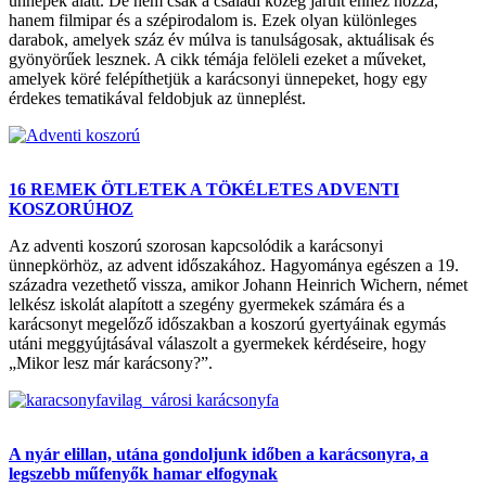
ünnepek alatt. De nem csak a családi közeg járult ehhez hozzá,
hanem filmipar és a szépirodalom is. Ezek olyan különleges
darabok, amelyek száz év múlva is tanulságosak, aktuálisak és
gyönyörűek lesznek. A cikk témája felöleli ezeket a műveket,
amelyek köré felépíthetjük a karácsonyi ünnepeket, hogy egy
érdekes tematikával feldobjuk az ünneplést.
16 REMEK ÖTLETEK A TÖKÉLETES ADVENTI
KOSZORÚHOZ
Az adventi koszorú szorosan kapcsolódik a karácsonyi
ünnepkörhöz, az advent időszakához. Hagyománya egészen a 19.
századra vezethető vissza, amikor Johann Heinrich Wichern, német
lelkész iskolát alapított a szegény gyermekek számára és a
karácsonyt megelőző időszakban a koszorú gyertyáinak egymás
utáni meggyújtásával válaszolt a gyermekek kérdéseire, hogy
„Mikor lesz már karácsony?”.
A nyár elillan, utána gondoljunk időben a karácsonyra, a
legszebb műfenyők hamar elfogynak