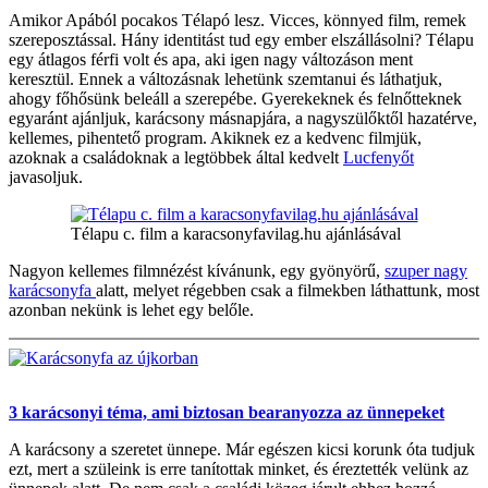
Amikor Apából pocakos Télapó lesz. Vicces, könnyed film, remek
szereposztással. Hány identitást tud egy ember elszállásolni? Télapu
egy átlagos férfi volt és apa, aki igen nagy változáson ment
keresztül. Ennek a változásnak lehetünk szemtanui és láthatjuk,
ahogy főhősünk beleáll a szerepébe. Gyerekeknek és felnőtteknek
egyaránt ajánljuk, karácsony másnapjára, a nagyszülőktől hazatérve,
kellemes, pihentető program. Akiknek ez a kedvenc filmjük,
azoknak a családoknak a legtöbbek által kedvelt
Lucfenyőt
javasoljuk.
Télapu c. film a karacsonyfavilag.hu ajánlásával
Nagyon kellemes filmnézést kívánunk, egy gyönyörű,
szuper nagy
karácsonyfa
alatt, melyet régebben csak a filmekben láthattunk, most
azonban nekünk is lehet egy belőle.
3 karácsonyi téma, ami biztosan bearanyozza az ünnepeket
A karácsony a szeretet ünnepe. Már egészen kicsi korunk óta tudjuk
ezt, mert a szüleink is erre tanítottak minket, és éreztették velünk az