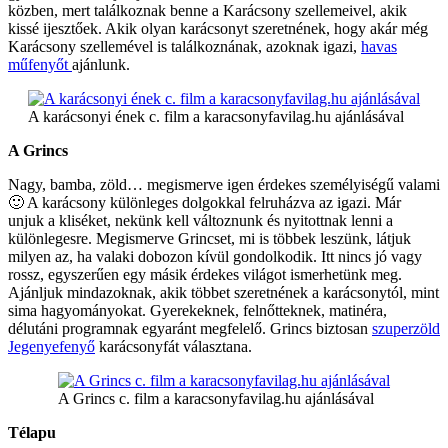
közben, mert találkoznak benne a Karácsony szellemeivel, akik
kissé ijesztőek. Akik olyan karácsonyt szeretnének, hogy akár még
Karácsony szellemével is találkoznának, azoknak igazi,
havas
műfenyőt
ajánlunk.
A karácsonyi ének c. film a karacsonyfavilag.hu ajánlásával
A Grincs
Nagy, bamba, zöld… megismerve igen érdekes személyiségű valami
🙂 A karácsony különleges dolgokkal felruházva az igazi. Már
unjuk a kliséket, nekünk kell változnunk és nyitottnak lenni a
különlegesre. Megismerve Grincset, mi is többek leszünk, látjuk
milyen az, ha valaki dobozon kívül gondolkodik. Itt nincs jó vagy
rossz, egyszerűen egy másik érdekes világot ismerhetünk meg.
Ajánljuk mindazoknak, akik többet szeretnének a karácsonytól, mint
sima hagyományokat. Gyerekeknek, felnőtteknek, matinéra,
délutáni programnak egyaránt megfelelő. Grincs biztosan
szuperzöld
Jegenyefenyő
karácsonyfát választana.
A Grincs c. film a karacsonyfavilag.hu ajánlásával
Télapu