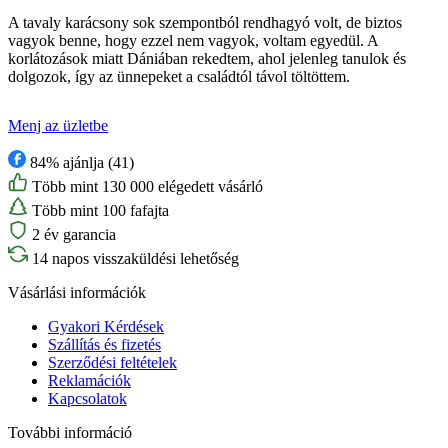
A tavaly karácsony sok szempontból rendhagyó volt, de biztos
vagyok benne, hogy ezzel nem vagyok, voltam egyedül. A
korlátozások miatt Dániában rekedtem, ahol jelenleg tanulok és
dolgozok, így az ünnepeket a családtól távol töltöttem.
Menj az üzletbe
84% ajánlja (41)
Több mint 130 000 elégedett vásárló
Több mint 100 fafajta
2 év garancia
14 napos visszaküldési lehetőség
Vásárlási információk
Gyakori Kérdések
Szállítás és fizetés
Szerződési feltételek
Reklamációk
Kapcsolatok
További információ