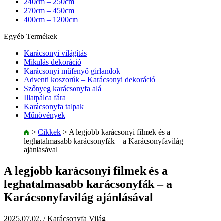
240cm – 250cm
270cm – 450cm
400cm – 1200cm
Egyéb Termékek
Karácsonyi világítás
Mikulás dekoráció
Karácsonyi műfenyő girlandok
Adventi koszorúk – Karácsonyi dekoráció
Szőnyeg karácsonyfa alá
Illatpálca fára
Karácsonyfa talpak
Műnövények
>
Cikkek
>
A legjobb karácsonyi filmek és a
leghatalmasabb karácsonyfák – a Karácsonyfavilág
ajánlásával
A legjobb karácsonyi filmek és a
leghatalmasabb karácsonyfák – a
Karácsonyfavilág ajánlásával
2025.07.02.
/ Karácsonyfa Világ