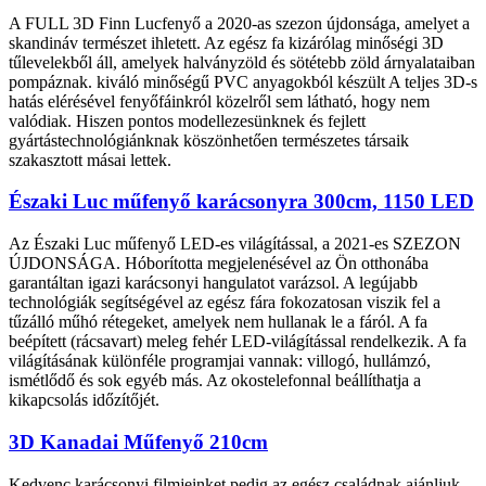
A FULL 3D Finn Lucfenyő a 2020-as szezon újdonsága, amelyet a
skandináv természet ihletett. Az egész fa kizárólag minőségi 3D
tűlevelekből áll, amelyek halványzöld és sötétebb zöld árnyalataiban
pompáznak. kiváló minőségű PVC anyagokból készült A teljes 3D-s
hatás elérésével fenyőfáinkról közelről sem látható, hogy nem
valódiak. Hiszen pontos modellezesünknek és fejlett
gyártástechnológiánknak köszönhetően természetes társaik
szakasztott másai lettek.
Északi Luc műfenyő karácsonyra 300cm, 1150 LED
Az Északi Luc műfenyő LED-es világítással, a 2021-es SZEZON
ÚJDONSÁGA. Hóborította megjelenésével az Ön otthonába
garantáltan igazi karácsonyi hangulatot varázsol. A legújabb
technológiák segítségével az egész fára fokozatosan viszik fel a
tűzálló műhó rétegeket, amelyek nem hullanak le a fáról. A fa
beépített (rácsavart) meleg fehér LED-világítással rendelkezik. A fa
világításának különféle programjai vannak: villogó, hullámzó,
ismétlődő és sok egyéb más. Az okostelefonnal beállíthatja a
kikapcsolás időzítőjét.
3D Kanadai Műfenyő 210cm
Kedvenc karácsonyi filmjeinket pedig az egész családnak ajánljuk,