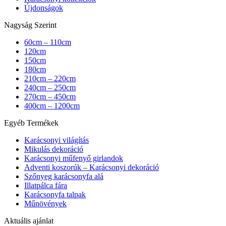
Újdonságok
Nagyság Szerint
60cm – 110cm
120cm
150cm
180cm
210cm – 220cm
240cm – 250cm
270cm – 450cm
400cm – 1200cm
Egyéb Termékek
Karácsonyi világítás
Mikulás dekoráció
Karácsonyi műfenyő girlandok
Adventi koszorúk – Karácsonyi dekoráció
Szőnyeg karácsonyfa alá
Illatpálca fára
Karácsonyfa talpak
Műnövények
Aktuális ajánlat