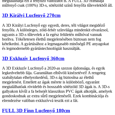
megtalálhatja ezt a fényűző változatot is. A FULL 3D Himalája
műfenyő csak (100%) 3D-s, sötétzöld színű fenyőfa tűlevelekből áll.
3D Királyi Lucfenyő 270cm
A 3D Királyi Lucfenyő egy egyedi, deres, téli világot megidéző
fenyőfa. A különleges, zöld-fehér színvilága mindenkit elvarázsol,
ugyanis a 3D-s tűlevelek a fa egész felületén műhóval vannak
borítva. Tökéletesen élethű megjelenésében biztosan nem fog
kételkedni. A gyártásához a legmagasabb minőségű PE anyagokat
és legmodernebb gyártástechnológiát használják.
3D Exkluzív Lucfenyő 360cm
A 3D Exkluzív Lucfenyő a 2020-as szezon újdonsága, és egyik
legkedveltebb fája. Garantáltan elbűvöli kinézetével! A rengeteg
szabálytalan elhelyezkedésű, 3D-s ág biztosítsa az élethű
megjelenést. Emellett az ágak mérete is különböző, egyaránt
megtalálhatóak rövidebb és hosszabb sötétzöld 3D ágak is. A 3D-s
gallyakon kívűl a fa belsejét klasszikus PVC ágak alkotják, amelyek
gondoskodnak az extra sűrű megjelenésről. Ezek kombinációja és
elrendezése valóban exkluzívvá teszik ezt a fát.
FULL 3D Finn Lucfenyő 180cm