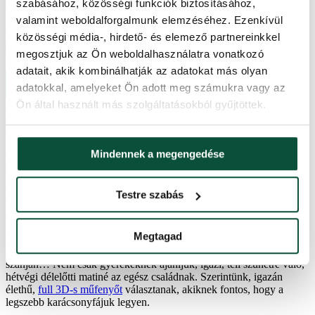
gallykialakításnak köszönhetően abszolút valósághű hatást kelt.
szabásához, közösségi funkciók biztosításához,
Csak nálunk találhat több fajtát ezekből az exkluzív, extra széles
valamint weboldalforgalmunk elemzéséhez. Ezenkívül
karácsonyfákból.
közösségi média-, hirdető- és elemező partnereinkkel
megosztjuk az Ön weboldalhasználatra vonatkozó
adatait, akik kombinálhatják az adatokat más olyan
Extra széles karácsonyfák
adatokkal, amelyeket Ön adott meg számukra vagy az
Ön által használt más szolgáltatásokból gyűjtöttek.
Karácsonyi krónikák
(The Christmas Chronicles
)
Az első rész önmagában is teljes film, de készült második része is.
Mindennek a megengedése
Az első részt ajánljuk, melyben izgalmas családi kalandban
vehetünk részt a főszereplők által. A karácsony éjszaka egyedül
otthonmaradt testvérek egy 10 éves kislány és bátyja kitervelik,
Testre szabás
hogy meglesik a Mikulást. Akiben a fiú nem is különösebben hisz,
de húga kedvéért belemegy a játékba. Csapdát állítanak a
Mikulásnak, melyben egy régi videokamerát állítanak be, hogy
Megtagad
felvegye, ha ők közben elaludnának. Ügyes, talpraesett gyerekek,
akik a film folytatásában igazi kalandokat élnek át a Mikulás
szánján… Nem csak gyerekeknek ajánljuk, igazi, téli szünetre való,
hétvégi délelőtti matiné az egész családnak. Szerintünk, igazán
élethű,
full 3D-s műfenyőt
választanak, akiknek fontos, hogy a
legszebb karácsonyfájuk legyen.