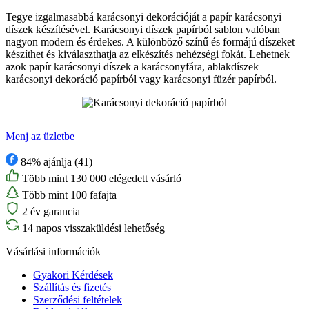
Tegye izgalmasabbá karácsonyi dekorációját a papír karácsonyi
díszek készítésével. Karácsonyi díszek papírból sablon valóban
nagyon modern és érdekes. A különböző színű és formájú díszeket
készíthet és kiválaszthatja az elkészítés nehézségi fokát. Lehetnek
azok papír karácsonyi díszek a karácsonyfára, ablakdíszek
karácsonyi dekoráció papírból vagy karácsonyi füzér papírból.
Menj az üzletbe
84% ajánlja (41)
Több mint 130 000 elégedett vásárló
Több mint 100 fafajta
2 év garancia
14 napos visszaküldési lehetőség
Vásárlási információk
Gyakori Kérdések
Szállítás és fizetés
Szerződési feltételek