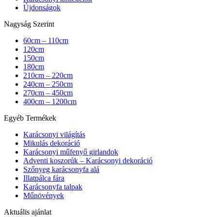
Újdonságok
Nagyság Szerint
60cm – 110cm
120cm
150cm
180cm
210cm – 220cm
240cm – 250cm
270cm – 450cm
400cm – 1200cm
Egyéb Termékek
Karácsonyi világítás
Mikulás dekoráció
Karácsonyi műfenyő girlandok
Adventi koszorúk – Karácsonyi dekoráció
Szőnyeg karácsonyfa alá
Illatpálca fára
Karácsonyfa talpak
Műnövények
Aktuális ajánlat