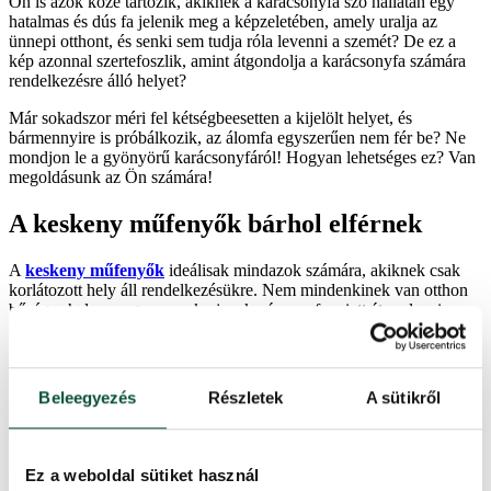
Ön is azok közé tartozik, akiknek a karácsonyfa szó hallatán egy
hatalmas és dús fa jelenik meg a képzeletében, amely uralja az
ünnepi otthont, és senki sem tudja róla levenni a szemét? De ez a
kép azonnal szertefoszlik, amint átgondolja a karácsonyfa számára
rendelkezésre álló helyet?
Már sokadszor méri fel kétségbeesetten a kijelölt helyet, és
bármennyire is próbálkozik, az álomfa egyszerűen nem fér be? Ne
mondjon le a gyönyörű karácsonyfáról! Hogyan lehetséges ez? Van
megoldásunk az Ön számára!
A keskeny műfenyők bárhol elférnek
A
keskeny műfenyők
ideálisak mindazok számára, akiknek csak
korlátozott hely áll rendelkezésükre. Nem mindenkinek van otthon
bőséges helye, vagy nem akarja a karácsonyfa miatt átrendezni a
bútorokat vagy átszervezni a lakást.
Ezeknek a fáknak a sajátossága az, hogy keskeny alakjuknak
köszönhetően tényleg bárhol elférnek.
Beleegyezés
Részletek
A sütikről
Mindazok számára készültek, akik az aktuális divatirányzatoknak
megfelelő karácsonyfát keresnek, amely azonban nem foglal sok
helyet.
Ez a weboldal sütiket használ