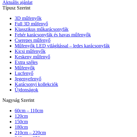
Aktuális ajánlat
Típusz Szerint
3D műfenyők
Full 3D műfenyő
Klasszikus műkarácsonyfák
Fehér karácsonyfák és havas műfenyők
Cserepes műfenyő
Műfenyők LED világítással – ledes karácsonyfák
Kicsi műfenyők
Keskeny műfenyő
Extra széles
Műfenyők
Lucfenyő
Jegenyefenyő
Karácsonyi kollekciók
Újdonságok
Nagyság Szerint
60cm – 110cm
120cm
150cm
180cm
210cm – 220cm