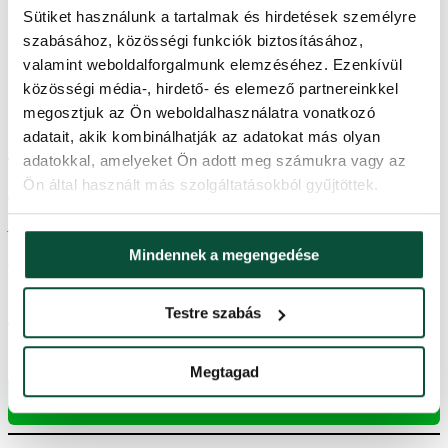
A keskeny karácsonyfák bizonyítják, hogy egy keskeny műfenyő is
Sütiket használunk a tartalmak és hirdetések személyre
lehet modern, és szűk helyekre is befér, hiszen alul legfeljebb 1
szabásához, közösségi funkciók biztosításához,
méteres szélességet ér el.
valamint weboldalforgalmunk elemzéséhez. Ezenkívül
közösségi média-, hirdető- és elemező partnereinkkel
megosztjuk az Ön weboldalhasználatra vonatkozó
adatait, akik kombinálhatják az adatokat más olyan
adatokkal, amelyeket Ön adott meg számukra vagy az
Ön által használt más szolgáltatásokból gyűjtöttek.
3D műfenyők
A 3D műfenyő az utóbbi évek
NAGY SIKERE
. Az igazi fenyő
hamar kiszárad és gyorsan lehullanak a tűlevelei. A 3D tűlevelek
Mindennek a megengedése
ezzel szemben nem esnek le, és látszatra mégsem különböztethetők
meg az élőtől. Csak nálunk, több mint
45 exkluzív fenyő
fajta
található. A 3D műfenyők mindegyike első osztályú megjelenésű,
Testre szabás
formailag és színeiben is tökéletesen tükrözi az erdő fáit.
Megtagad
3D műfenyők