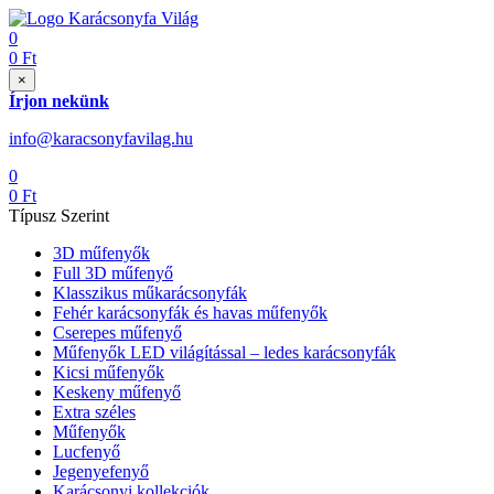
0
0
Ft
×
Írjon nekünk
info@karacsonyfavilag.hu
0
0
Ft
Típusz Szerint
3D műfenyők
Full 3D műfenyő
Klasszikus műkarácsonyfák
Fehér karácsonyfák és havas műfenyők
Cserepes műfenyő
Műfenyők LED világítással – ledes karácsonyfák
Kicsi műfenyők
Keskeny műfenyő
Extra széles
Műfenyők
Lucfenyő
Jegenyefenyő
Karácsonyi kollekciók