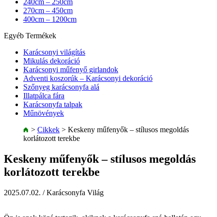
240cm – 250cm
270cm – 450cm
400cm – 1200cm
Egyéb Termékek
Karácsonyi világítás
Mikulás dekoráció
Karácsonyi műfenyő girlandok
Adventi koszorúk – Karácsonyi dekoráció
Szőnyeg karácsonyfa alá
Illatpálca fára
Karácsonyfa talpak
Műnövények
>
Cikkek
>
Keskeny műfenyők – stílusos megoldás
korlátozott terekbe
Keskeny műfenyők – stílusos megoldás
korlátozott terekbe
2025.07.02.
/ Karácsonyfa Világ