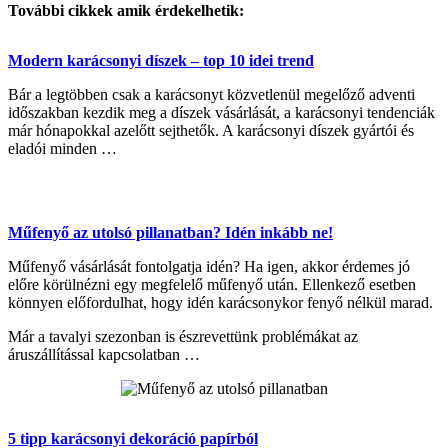
További cikkek amik érdekelhetik:
Modern karácsonyi díszek – top 10 idei trend
Bár a legtöbben csak a karácsonyt közvetlenül megelőző adventi
időszakban kezdik meg a díszek vásárlását, a karácsonyi tendenciák
már hónapokkal azelőtt sejthetők. A karácsonyi díszek gyártói és
eladói minden …
Műfenyő az utolsó pillanatban? Idén inkább ne!
Műfenyő vásárlását fontolgatja idén? Ha igen, akkor érdemes jó
előre körülnézni egy megfelelő műfenyő után. Ellenkező esetben
könnyen előfordulhat, hogy idén karácsonykor fenyő nélkül marad.
Már a tavalyi szezonban is észrevettünk problémákat az
áruszállítással kapcsolatban …
5 tipp karácsonyi dekoráció papírból