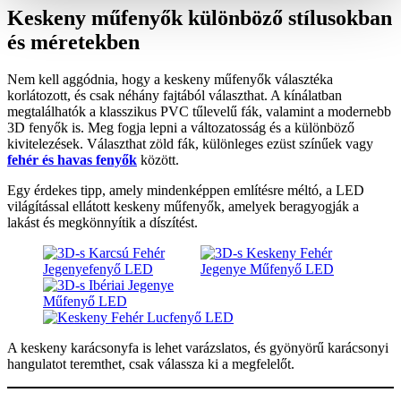
Keskeny műfenyők különböző stílusokban
és méretekben
Nem kell aggódnia, hogy a keskeny műfenyők választéka
korlátozott, és csak néhány fajtából választhat. A kínálatban
megtalálhatók a klasszikus PVC tűlevelű fák, valamint a modernebb
3D fenyők is. Meg fogja lepni a változatosság és a különböző
kivitelezések. Választhat zöld fák, különleges ezüst színűek vagy
fehér és havas fenyők
között.
Egy érdekes tipp, amely mindenképpen említésre méltó, a LED
világítással ellátott keskeny műfenyők, amelyek beragyogják a
lakást és megkönnyítik a díszítést.
A keskeny karácsonyfa is lehet varázslatos, és gyönyörű karácsonyi
hangulatot teremthet, csak válassza ki a megfelelőt.