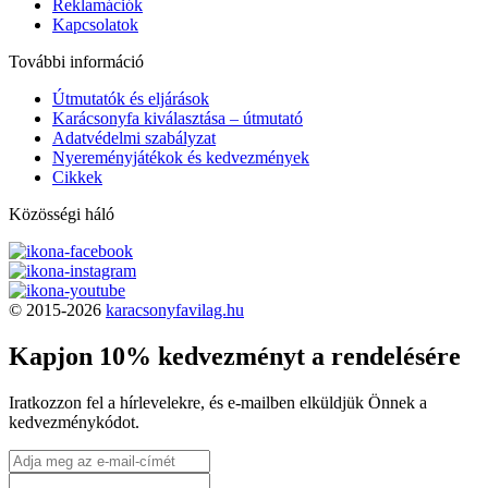
Reklamációk
Kapcsolatok
További információ
Útmutatók és eljárások
Karácsonyfa kiválasztása – útmutató
Adatvédelmi szabályzat
Nyereményjátékok és kedvezmények
Cikkek
Közösségi háló
© 2015-2026
karacsonyfavilag.hu
Kapjon 10% kedvezményt a rendelésére
Iratkozzon fel a hírlevelekre, és e-mailben elküldjük Önnek a
kedvezménykódot.