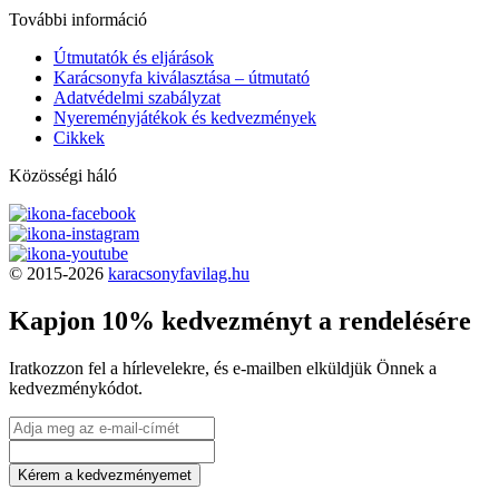
További információ
Útmutatók és eljárások
Karácsonyfa kiválasztása – útmutató
Adatvédelmi szabályzat
Nyereményjátékok és kedvezmények
Cikkek
Közösségi háló
© 2015-2026
karacsonyfavilag.hu
Kapjon 10% kedvezményt a rendelésére
Iratkozzon fel a hírlevelekre, és e-mailben elküldjük Önnek a
kedvezménykódot.
Kérem a kedvezményemet