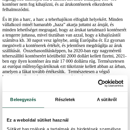
konténer nem fog kihajózni, és az árukonténerek elkezdenek
felhalmozódni.
És itt jön a harc, a harc a teherhajókon elfoglalt helyekért. Minden
vállalkozó minél hamarabb „haza” akarja juttatni az áruját, és
minden lehetőséget megragad, hogy az árukat tartalmazó konténerét
a tengerre juttassa, mivel tisztában van azzal, hogy a kihajózástól
számítva kb. 30 napot vesz igénybe, amíg Európába ér. Ez gyorsan
megnöveli a konténerek értékét, és jelentősen megdrágítja az áruk
szállítását. Összehasonlításképpen, ha 2020-ban egy nagyméretű
teherszállító konténerért körülbelül 2000 dollárt kellett fizetni, 2021-
ben egy ilyen konténer ára már 17 000 dollárra rúg. Természetesen
az európai műfenyőgyártóknak ezt tükröznie kellett abban az árban,
amelyen a fákat tovább értékesítik. Természetesen a végső
kiskereskedők is kénytelenek ilyen módon árat emelni, ami sem
nekik, sem a vásárlóiknak nem tetszik.
Beleegyezés
Részletek
A sütikről
A gyártási alapanyagok hiánya
A koronaválság a gyártási alapanyagok hiányával is összefügg.
Ez a weboldal sütiket használ
Jelenleg az egyik fő probléma a kereslet és a kínálat közötti eltérés.
A gyártóknak nincs miből előállítaniuk az árukat, esetünkben a
Sütiket használunk a tartalmak és hirdetések személyre