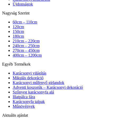
Újdonságok
Nagyság Szerint
60cm – 110cm
120cm
150cm
180cm
210cm – 220cm
240cm – 250cm
270cm – 450cm
400cm – 1200cm
Egyéb Termékek
Karácsonyi világítás
Mikulás dekoráció
Karácsonyi műfenyő girlandok
Adventi koszorúk – Karácsonyi dekoráció
Szőnyeg karácsonyfa alá
Illatpálca fára
Karácsonyfa talpak
Műnövények
Aktuális ajánlat