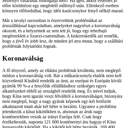
Műfenyő vásárlását fontolgatja idén? Ha igen, akkor érdemes jó
előre körülnézni egy megfelelő műfenyő után. Ellenkező esetben
könnyen előfordulhat, hogy idén karácsonykor fenyő nélkül marad.
Már a tavalyi szezonban is észrevettünk problémákat az
áruszállítással kapcsolatban, amelyeket nagyrészt a korornaválság
okozott, és a helyzetnek az sem tett jó, hogy egy teherhajó
megfeneklett a Szuezi-csatornában. A kiskereskedők azt remélik,
hogy a jövő év jobb lesz, de minden jel arra mutat, hogy a szállítási
problémák folytatódni fognak.
Koronaválság
A fő tényező, amely az ellátási problémát kiváltotta, nem meglepő
módon a koronaválság volt. Bár a műkarácsonyfa eladók nem kell
közvetlenül Kínából rendelik az árut, az európai és Európán kívüli
gyártók 99 %-a a fenyőfák előállításához szükséges egyes
alkatrészeket ebből az országból rendelik meg. És mivel tudjuk,
hogy Kína nem igazán veszi félvállról a koronaválságot, bizonyára
nem meglepő, hogy a nagy gyárak képesek egy-két fertőzött
alkalmazott miatt akár két hétre is bezárni. Ugyanez a probléma
jelentkezik a kínai kikötőkben is, ahonnan az áruk nagy
konténerekben veszik az irányt Európa felé. Csak hogy
érzékeltessük, naponta 121 000 konténernyi áru hagyja el Kína
legnagyobb kikötőjét. Ha a kikötőt két hétre bezárják, 169 400