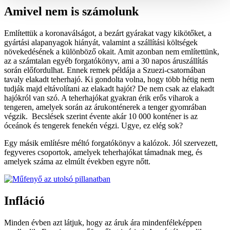
Amivel nem is számolunk
Említettük a koronaválságot, a bezárt gyárakat vagy kikötőket, a
gyártási alapanyagok hiányát, valamint a szállítási költségek
növekedésének a különböző okait. Amit azonban nem említettünk,
az a számtalan egyéb forgatókönyv, ami a 30 napos áruszállítás
során előfordulhat. Ennek remek példája a Szuezi-csatornában
tavaly elakadt teherhajó. Ki gondolta volna, hogy több hétig nem
tudják majd eltávolítani az elakadt hajót? De nem csak az elakadt
hajókról van szó. A teherhajókat gyakran érik erős viharok a
tengeren, amelyek során az árukonténerek a tenger gyomrában
végzik. Becslések szerint évente akár 10 000 konténer is az
óceánok és tengerek fenekén végzi. Ugye, ez elég sok?
Egy másik említésre méltó forgatókönyv a kalózok. Jól szervezett,
fegyveres csoportok, amelyek teherhajókat támadnak meg, és
amelyek száma az elmúlt években egyre nőtt.
Infláció
Minden évben azt látjuk, hogy az áruk ára mindenféleképpen