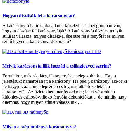
Hogyan díszítsük fel a karácsonyfát?
A karácsony feltartóztathatatlanul közeledik. Ismét gondban van,
hogyan díszítse fel karácsonyfáját? A karácsonyfa díszítés melyik
stílusát válassza, milyen díszekkel ékesítse fel a fenyőfát és milyen
színű legyen a karácsonyi dekoráció?
Melyik karácsonyfa illik hozzád a csillagjegyed szerint?
Forralt bor, mézeskalács, illatgyertyák, meleg zoknik… Egy a
jelentésük: hamarosan itt a karácsony. Ha pedig karácsony, akkor ki
ne hagyjuk az ünnep legszebb és legimádottabb kellékét, a
karácsonyfát. Az üzletekben már ősszel meg lehet vásárolni a
különleges csillogó-villogó fenyőfa dekorációkat… de mindig nagy
dilemma, hogy milyen stílust válasszunk …
Milyen a szép műfenyő karácsonyra?