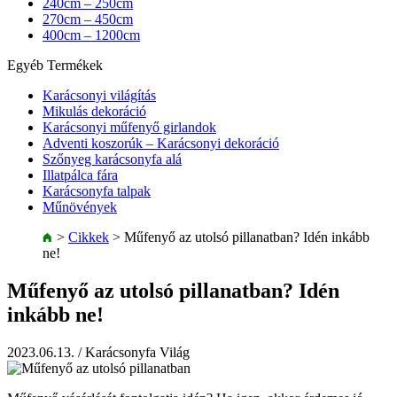
240cm – 250cm
270cm – 450cm
400cm – 1200cm
Egyéb Termékek
Karácsonyi világítás
Mikulás dekoráció
Karácsonyi műfenyő girlandok
Adventi koszorúk – Karácsonyi dekoráció
Szőnyeg karácsonyfa alá
Illatpálca fára
Karácsonyfa talpak
Műnövények
>
Cikkek
>
Műfenyő az utolsó pillanatban? Idén inkább
ne!
Műfenyő az utolsó pillanatban? Idén
inkább ne!
2023.06.13.
/ Karácsonyfa Világ