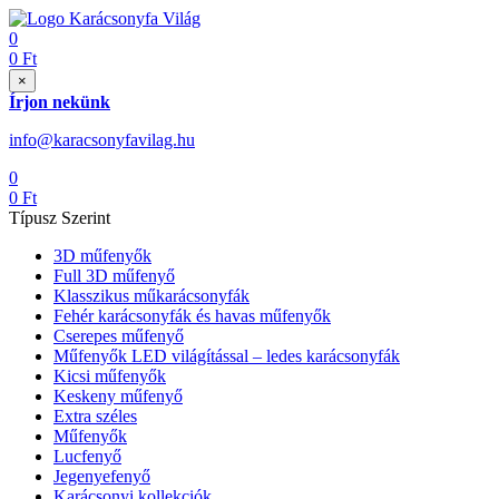
0
0
Ft
×
Írjon nekünk
info@karacsonyfavilag.hu
0
0
Ft
Típusz Szerint
3D műfenyők
Full 3D műfenyő
Klasszikus műkarácsonyfák
Fehér karácsonyfák és havas műfenyők
Cserepes műfenyő
Műfenyők LED világítással – ledes karácsonyfák
Kicsi műfenyők
Keskeny műfenyő
Extra széles
Műfenyők
Lucfenyő
Jegenyefenyő
Karácsonyi kollekciók