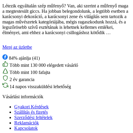
Létezik egyáltalán szép műfenyő? Van, aki szerint a műfenyő maga
a megtestesült giccs. Ha jobban belegondolunk, a legtöbb esetben a
karácsonyi dekoráció, a karácsonyi zene és világítás sem tartozik a
magas művészetek kategóriájába, mégis ragaszkodunk hozzá, és a
legszőrösebb szívű esztétának is lehetnek kellemes emlékei,
élményei, ami ehhez a karácsonyi csillogáshoz kötődik …
Menj az üzletbe
84% ajánlja (41)
Több mint 130 000 elégedett vásárló
Több mint 100 fafajta
2 év garancia
14 napos visszaküldési lehetőség
Vásárlási információk
Gyakori Kérdések
Szállítás és fizetés
Szerződési feltételek
Reklamációk
Kapcsolatok