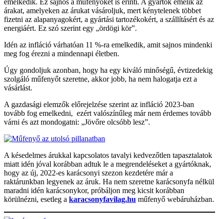
emelkedik. Ez sajnos a műfenyőket is érinti. A gyártók emelik az
árakat, amelyeken az árukat vásároljuk, mert kénytelenek többet
fizetni az alapanyagokért, a gyártási tartozékokért, a szállításért és az
energiáért. Ez szó szerint egy „ördögi kör”.
Idén az infláció várhatóan 11 %-ra emelkedik, amit sajnos mindenki
meg fog érezni a mindennapi életben.
Úgy gondoljuk azonban, hogy ha egy kiváló minőségű, évtizedekig
szolgáló műfenyőt szeretne, akkor jobb, ha nem halogatja ezt a
vásárlást.
A gazdasági elemzők előrejelzése szerint az infláció 2023-ban
tovább fog emelkedni, ezért valószínűleg már nem érdemes tovább
várni és azt mondogatni: „Jövőre olcsóbb lesz”.
A késedelmes árukkal kapcsolatos tavalyi kedvezőtlen tapasztalatok
miatt idén jóval korábban adtuk le a megrendeléseket a gyártóknak,
hogy az új, 2022-es karácsonyi szezon kezdetére már a
raktárunkban legyenek az áruk. Ha nem szeretne karácsonyfa nélkül
maradni idén karácsonykor, próbáljon meg kicsit korábban
körülnézni, esetleg a
karacsonyfavilag.hu
műfenyő webáruházban.