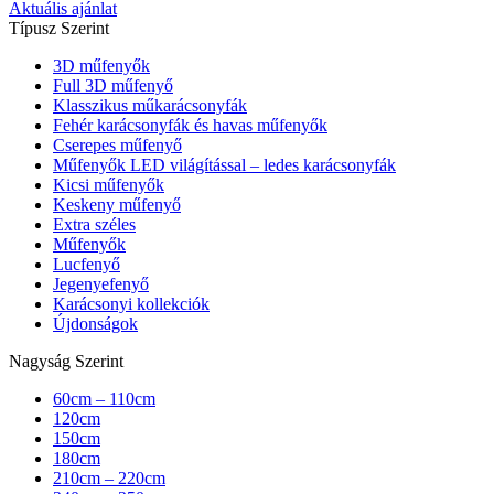
Aktuális ajánlat
Típusz Szerint
3D műfenyők
Full 3D műfenyő
Klasszikus műkarácsonyfák
Fehér karácsonyfák és havas műfenyők
Cserepes műfenyő
Műfenyők LED világítással – ledes karácsonyfák
Kicsi műfenyők
Keskeny műfenyő
Extra széles
Műfenyők
Lucfenyő
Jegenyefenyő
Karácsonyi kollekciók
Újdonságok
Nagyság Szerint
60cm – 110cm
120cm
150cm
180cm
210cm – 220cm