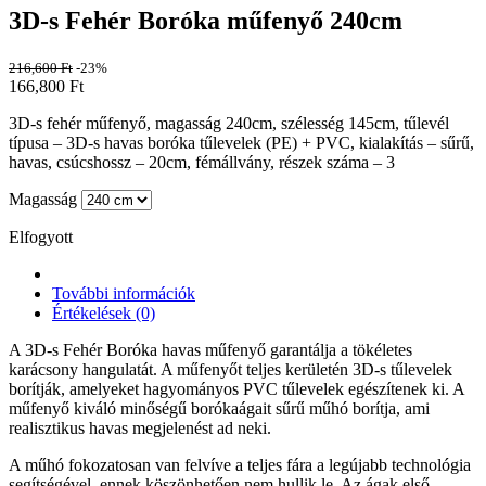
3D-s Fehér Boróka műfenyő 240cm
216,600
Ft
-23%
166,800
Ft
3D-s fehér műfenyő, magasság 240cm, szélesség 145cm, tűlevél
típusa – 3D-s havas boróka tűlevelek (PE) + PVC, kialakítás – sűrű,
havas, csúcshossz – 20cm, fémállvány, részek száma – 3
Magasság
Elfogyott
További információk
Értékelések (0)
A 3D-s Fehér Boróka havas műfenyő garantálja a tökéletes
karácsony hangulatát. A műfenyőt teljes kerületén 3D-s tűlevelek
borítják, amelyeket hagyományos PVC tűlevelek egészítenek ki. A
műfenyő kiváló minőségű borókaágait sűrű műhó borítja, ami
realisztikus havas megjelenést ad neki.
A műhó fokozatosan van felvíve a teljes fára a legújabb technológia
segítségével, ennek köszönhetően nem hullik le. Az ágak első