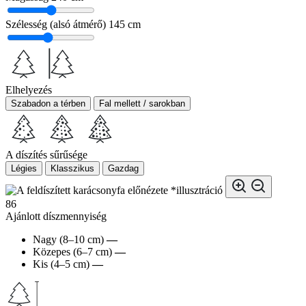
Szélesség (alsó átmérő)
145 cm
Elhelyezés
Szabadon a térben
Fal mellett / sarokban
A díszítés sűrűsége
Légies
Klasszikus
Gazdag
*illusztráció
86
Ajánlott díszmennyiség
Nagy (8–10 cm)
—
Közepes (6–7 cm)
—
Kis (4–5 cm)
—