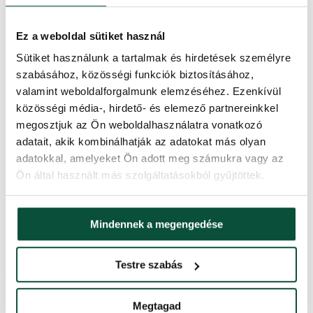
Szélesség
145 cm
Ez a weboldal sütiket használ
Tűlevél típus
3D (PE) + PVC
Sütiket használunk a tartalmak és hirdetések személyre
szabásához, közösségi funkciók biztosításához,
Kivitelezés
Sűrű
valamint weboldalforgalmunk elemzéséhez. Ezenkívül
közösségi média-, hirdető- és elemező partnereinkkel
A csúcs hosszúsága
20cm
megosztjuk az Ön weboldalhasználatra vonatkozó
adatait, akik kombinálhatják az adatokat más olyan
Alkotóelemek száma
3
adatokkal, amelyeket Ön adott meg számukra vagy az
Ön által használt más szolgáltatásokból gyűjtöttek.
Állvány (a csomag tartalmazza)
Fém
Mindennek a megengedése
FAVI kategória
Karácsonyfák
Testre szabás
Ártörténet
Az elmúlt 30 napban a legalacsonyabb ár
166,800
Ft
volt.
Megtagad