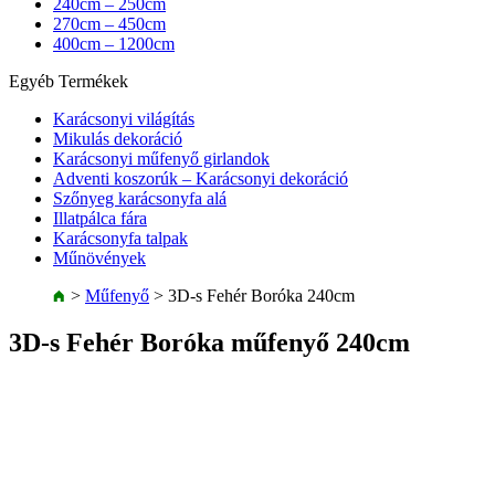
240cm – 250cm
270cm – 450cm
400cm – 1200cm
Egyéb Termékek
Karácsonyi világítás
Mikulás dekoráció
Karácsonyi műfenyő girlandok
Adventi koszorúk – Karácsonyi dekoráció
Szőnyeg karácsonyfa alá
Illatpálca fára
Karácsonyfa talpak
Műnövények
>
Műfenyő
>
3D-s Fehér Boróka 240cm
3D-s Fehér Boróka műfenyő 240cm