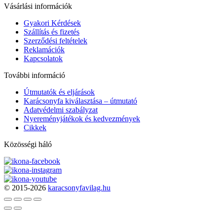
Vásárlási információk
Gyakori Kérdések
Szállítás és fizetés
Szerződési feltételek
Reklamációk
Kapcsolatok
További információ
Útmutatók és eljárások
Karácsonyfa kiválasztása – útmutató
Adatvédelmi szabályzat
Nyereményjátékok és kedvezmények
Cikkek
Közösségi háló
© 2015-2026
karacsonyfavilag.hu