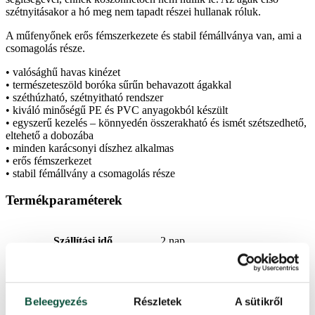
szétnyitásakor a hó meg nem tapadt részei hullanak róluk.
A műfenyőnek erős fémszerkezete és stabil fémállványa van, ami a
csomagolás része.
• valósághű havas kinézet
• természeteszöld boróka sűrűn behavazott ágakkal
• széthúzható, szétnyitható rendszer
• kiváló minőségű PE és PVC anyagokból készült
• egyszerű kezelés – könnyedén összerakható és ismét szétszedhető,
eltehető a dobozába
• minden karácsonyi díszhez alkalmas
• erős fémszerkezet
• stabil fémállvány a csomagolás része
Termékparaméterek
Szállítási idő
2 nap
Magasság (állvánnyal)
240 cm
Beleegyezés
Részletek
A sütikről