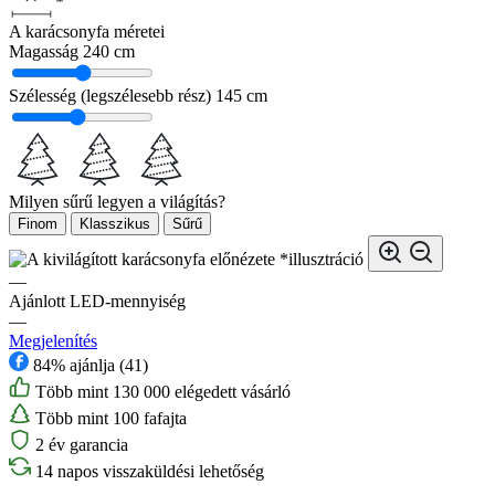
A karácsonyfa méretei
Magasság
240 cm
Szélesség (legszélesebb rész)
145 cm
Milyen sűrű legyen a világítás?
Finom
Klasszikus
Sűrű
*illusztráció
—
Ajánlott LED-mennyiség
—
Megjelenítés
84% ajánlja (41)
Több mint 130 000 elégedett vásárló
Több mint 100 fafajta
2 év garancia
14 napos visszaküldési lehetőség