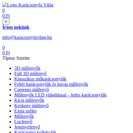
0
0
Ft
×
Írjon nekünk
info@karacsonyfavilag.hu
0
0
Ft
Típusz Szerint
3D műfenyők
Full 3D műfenyő
Klasszikus műkarácsonyfák
Fehér karácsonyfák és havas műfenyők
Cserepes műfenyő
Műfenyők LED világítással – ledes karácsonyfák
Kicsi műfenyők
Keskeny műfenyő
Extra széles
Műfenyők
Lucfenyő
Jegenyefenyő
Karácsonyi kollekciók