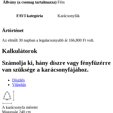
Állvány (a csomag tartalmazza)
Fém
FAVI kategória
Karácsonyfák
Ártörténet
Az elmúlt 30 napban a legalacsonyabb ár
166,800
Ft
volt.
Kalkulátorok
Számolja ki, hány díszre vagy fényfüzérre
van szüksége a karácsonyfájához.
Díszítés
Világítás
A karácsonyfa méretei
Magasság
240 cm