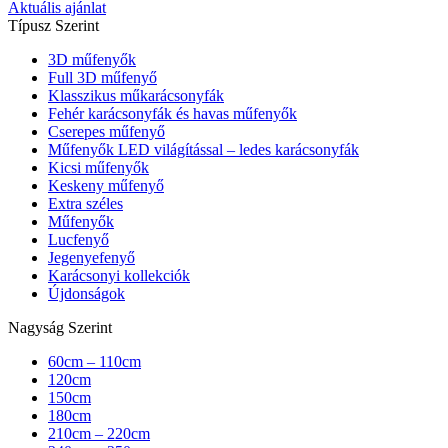
Aktuális ajánlat
Típusz Szerint
3D műfenyők
Full 3D műfenyő
Klasszikus műkarácsonyfák
Fehér karácsonyfák és havas műfenyők
Cserepes műfenyő
Műfenyők LED világítással – ledes karácsonyfák
Kicsi műfenyők
Keskeny műfenyő
Extra széles
Műfenyők
Lucfenyő
Jegenyefenyő
Karácsonyi kollekciók
Újdonságok
Nagyság Szerint
60cm – 110cm
120cm
150cm
180cm
210cm – 220cm