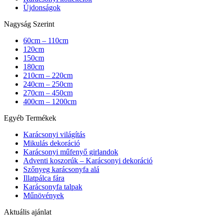
Újdonságok
Nagyság Szerint
60cm – 110cm
120cm
150cm
180cm
210cm – 220cm
240cm – 250cm
270cm – 450cm
400cm – 1200cm
Egyéb Termékek
Karácsonyi világítás
Mikulás dekoráció
Karácsonyi műfenyő girlandok
Adventi koszorúk – Karácsonyi dekoráció
Szőnyeg karácsonyfa alá
Illatpálca fára
Karácsonyfa talpak
Műnövények
Aktuális ajánlat