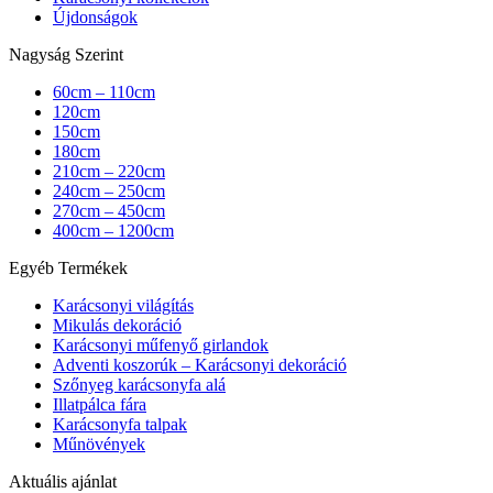
Újdonságok
Nagyság Szerint
60cm – 110cm
120cm
150cm
180cm
210cm – 220cm
240cm – 250cm
270cm – 450cm
400cm – 1200cm
Egyéb Termékek
Karácsonyi világítás
Mikulás dekoráció
Karácsonyi műfenyő girlandok
Adventi koszorúk – Karácsonyi dekoráció
Szőnyeg karácsonyfa alá
Illatpálca fára
Karácsonyfa talpak
Műnövények
Aktuális ajánlat