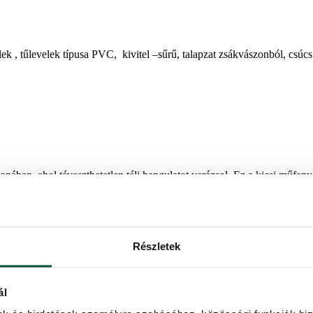
 , tűlevelek típusa PVC, kivitel –sűrű, talapzat zsákvászonból, csúc
ában, ahol téveszthetetlen téli hangulatot varázsol. Ez a kicsi műfeny
i díszítésére használhatja. De ugyanúgy alkalmas terasz vagy előszoba 
tszerelés során a műhó fel nem fogott részei lepotyoghatnak a fáról, d
Részletek
tal rendelkezik.
zabbított csúcsot is, amely 14-16 cm hosszú.
ál