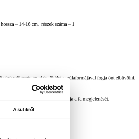
s hossza – 14-16 cm, részek száma – 1
ő sűrű műhórétegével és tökéletes gúlaformájával fogja önt elbűvölni.
díszítésére is.
e ez semmilyen módon nem befolyásolja a fa megjelenését.
A sütikről