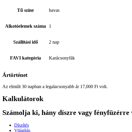
Tű színe
havas
Alkotóelemek száma
1
Szállítási idő
2 nap
FAVI kategória
Karácsonyfák
Ártörténet
Az elmúlt 30 napban a legalacsonyabb ár
17,000
Ft
volt.
Kalkulátorok
Számolja ki, hány díszre vagy fényfüzérre
Díszítés
Világítás