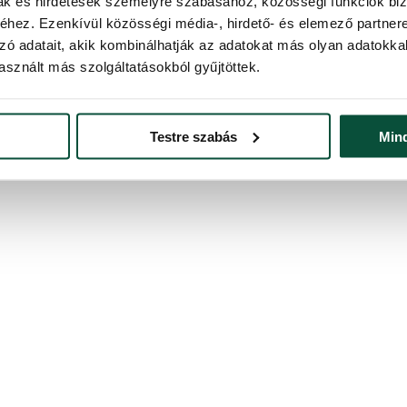
mak és hirdetések személyre szabásához, közösségi funkciók biz
hez. Ezenkívül közösségi média-, hirdető- és elemező partner
zó adatait, akik kombinálhatják az adatokat más olyan adatokka
sznált más szolgáltatásokból gyűjtöttek.
 a dobozába.
Testre szabás
Min