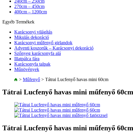
240cm – 250cm
270cm – 450cm
400cm – 1200cm
Egyéb Termékek
Karácsonyi világítás
Mikulás dekoráció
Karácsonyi műfenyő girlandok
Adventi koszorúk – Karácsonyi dekoráció
Szőnyeg karácsonyfa alá
Illatpálca fára
Karácsonyfa talpak
Műnövények
>
Műfenyő
>
Tátrai Lucfenyő havas mini 60cm
Tátrai Lucfenyő havas mini műfenyő 60c
Tátrai Lucfenyő havas mini műfenyő 60c