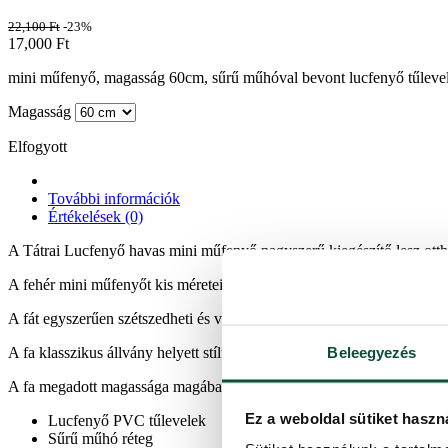
22,100
Ft
-23%
17,000
Ft
mini műfenyő, magasság 60cm, sűrű műhóval bevont lucfenyő tűlevelek
Magasság
Elfogyott
További információk
Értékelések (0)
A Tátrai Lucfenyő havas mini műfenyő nagyszerű kiegészítő lesz otthon
A fehér mini műfenyőt kis méreteinek hála kisebb helyiségek karácsony
A fát egyszerűen szétszedheti és visszateheti a dobozába. Az első szé
Beleegyezés
A fa klasszikus állvány helyett stílusos zsákvászonból készült talapzat
A fa megadott magassága magában foglalja az talapzatot és a meghoss
Ez a weboldal sütiket haszn
Lucfenyő PVC tűlevelek
Sűrű műhó réteg