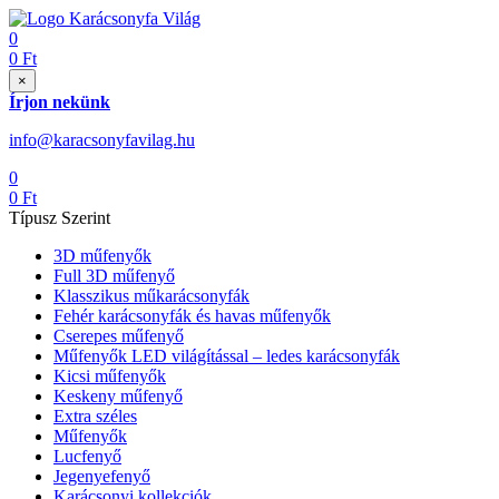
0
0
Ft
×
Írjon nekünk
info@karacsonyfavilag.hu
0
0
Ft
Típusz Szerint
3D műfenyők
Full 3D műfenyő
Klasszikus műkarácsonyfák
Fehér karácsonyfák és havas műfenyők
Cserepes műfenyő
Műfenyők LED világítással – ledes karácsonyfák
Kicsi műfenyők
Keskeny műfenyő
Extra széles
Műfenyők
Lucfenyő
Jegenyefenyő
Karácsonyi kollekciók