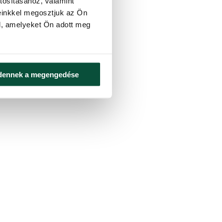
tosításához, valamint
einkkel megosztjuk az Ön
l, amelyeket Ön adott meg
dennek a megengedése