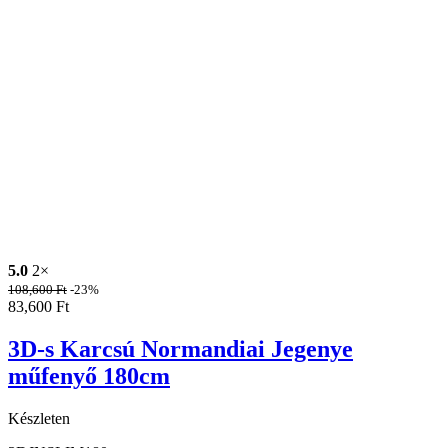
5.0
2×
108,600
Ft
-23%
83,600
Ft
3D-s Karcsú Normandiai Jegenye
műfenyő 180cm
Készleten