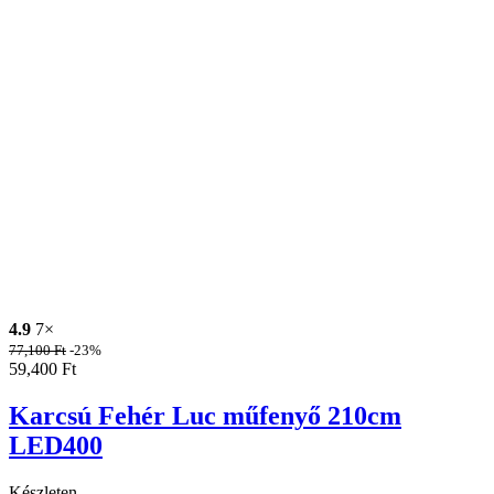
4.9
7×
77,100
Ft
-23%
59,400
Ft
Karcsú Fehér Luc műfenyő 210cm
LED400
Készleten