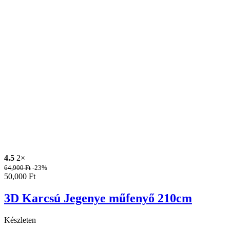
4.5
2×
64,900
Ft
-23%
50,000
Ft
3D Karcsú Jegenye műfenyő 210cm
Készleten