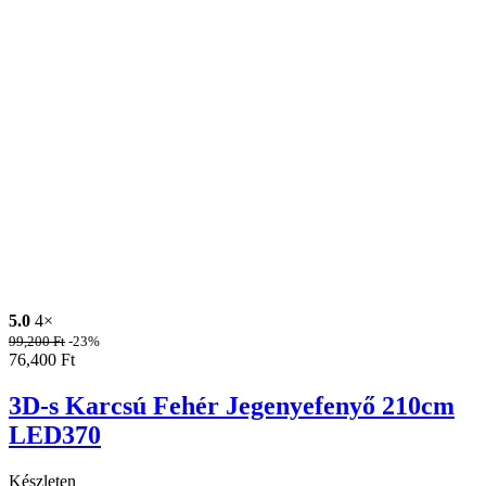
5.0
4×
99,200
Ft
-23%
76,400
Ft
3D-s Karcsú Fehér Jegenyefenyő 210cm
LED370
Készleten