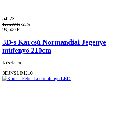
5.0
2×
129,200
Ft
-23%
99,500
Ft
3D-s Karcsú Normandiai Jegenye
műfenyő 210cm
Készleten
3DJNSLIM210