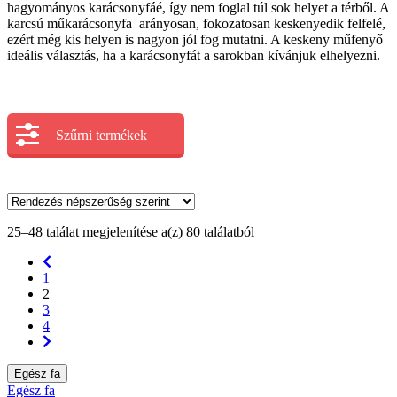
hagyományos karácsonyfáé, így nem foglal túl sok helyet a térből. A
karcsú műkarácsonyfa arányosan, fokozatosan keskenyedik felfelé,
ezért még kis helyen is nagyon jól fog mutatni. A keskeny műfenyő
ideális választás, ha a karácsonyfát a sarokban kívánjuk elhelyezni.
Szűrni termékek
25–48 találat megjelenítése a(z) 80 találatból
1
2
3
4
Egész fa
Egész fa