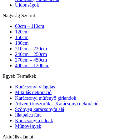
Újdonságok
Nagyság Szerint
60cm – 110cm
120cm
150cm
180cm
210cm – 220cm
240cm – 250cm
270cm – 450cm
400cm – 1200cm
Egyéb Termékek
Karácsonyi világítás
Mikulás dekoráció
Karácsonyi műfenyő girlandok
Adventi koszorúk – Karácsonyi dekoráció
Szőnyeg karácsonyfa alá
Illatpálca fára
Karácsonyfa talpak
Műnövények
Aktuális ajánlat