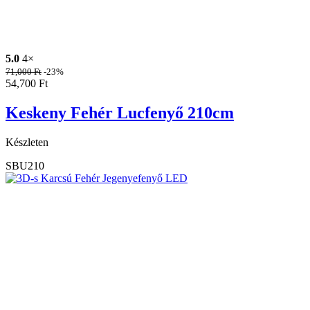
5.0
4×
71,000
Ft
-23%
54,700
Ft
Keskeny Fehér Lucfenyő 210cm
Készleten
SBU210