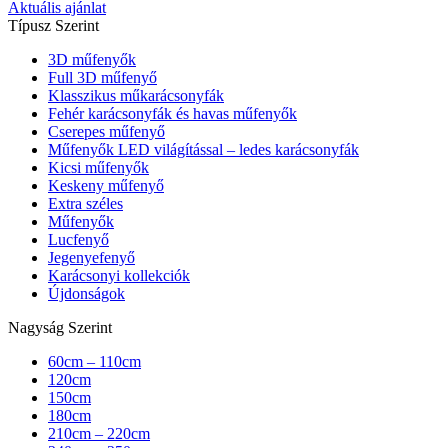
Aktuális ajánlat
Típusz Szerint
3D műfenyők
Full 3D műfenyő
Klasszikus műkarácsonyfák
Fehér karácsonyfák és havas műfenyők
Cserepes műfenyő
Műfenyők LED világítással – ledes karácsonyfák
Kicsi műfenyők
Keskeny műfenyő
Extra széles
Műfenyők
Lucfenyő
Jegenyefenyő
Karácsonyi kollekciók
Újdonságok
Nagyság Szerint
60cm – 110cm
120cm
150cm
180cm
210cm – 220cm