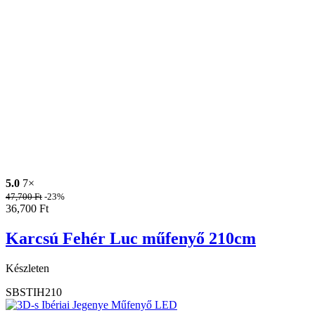
5.0
7×
47,700
Ft
-23%
36,700
Ft
Karcsú Fehér Luc műfenyő 210cm
Készleten
SBSTIH210