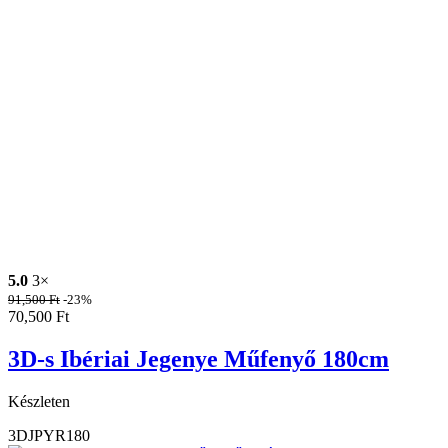
5.0
3×
91,500
Ft
-23%
70,500
Ft
3D-s Ibériai Jegenye Műfenyő 180cm
Készleten
3DJPYR180