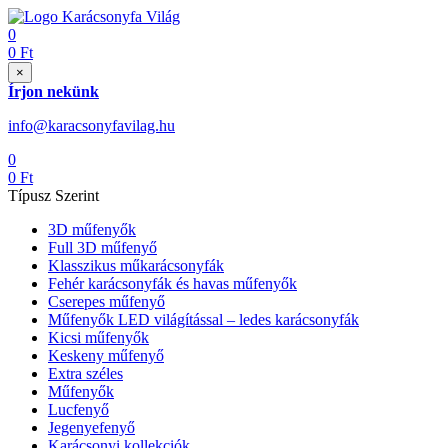
0
0
Ft
×
Írjon nekünk
info@karacsonyfavilag.hu
0
0
Ft
Típusz Szerint
3D műfenyők
Full 3D műfenyő
Klasszikus műkarácsonyfák
Fehér karácsonyfák és havas műfenyők
Cserepes műfenyő
Műfenyők LED világítással – ledes karácsonyfák
Kicsi műfenyők
Keskeny műfenyő
Extra széles
Műfenyők
Lucfenyő
Jegenyefenyő
Karácsonyi kollekciók