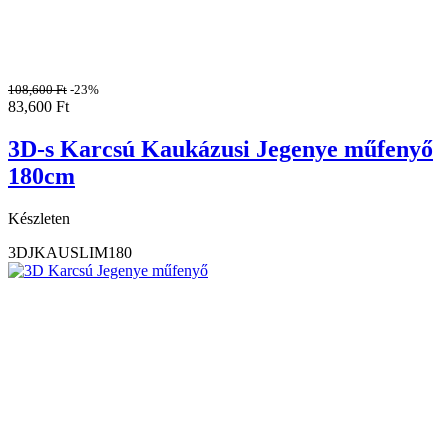
108,600
Ft
-23%
83,600
Ft
3D-s Karcsú Kaukázusi Jegenye műfenyő
180cm
Készleten
3DJKAUSLIM180