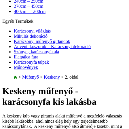
240cm – 250cm
270cm – 450cm
400cm – 1200cm
Egyéb Termékek
Karácsonyi világítás
Mikulás dekoráció
Karácsonyi műfenyő girlandok
Adventi koszorúk – Karácsonyi dekoráció
Szőnyeg karácsonyfa alá
Illatpálca fára
Karácsonyfa talpak
Műnövények
>
Műfenyő
>
Keskeny
>
2. oldal
Keskeny műfenyő -
karácsonyfa kis lakásba
A keskeny kúp vagy piramis alakú műfenyő a megfelelő választás
kisebb lakásokba, ahol nincs elég hely egy terjedelmesebb
karácsonyfának. A keskeny műfenyő alsó átmérője kisebb, mint a