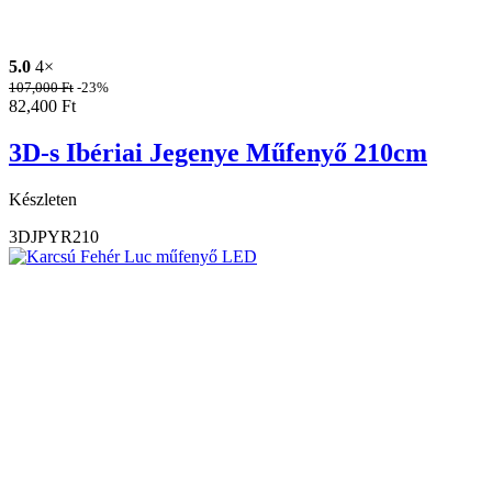
5.0
4×
107,000
Ft
-23%
82,400
Ft
3D-s Ibériai Jegenye Műfenyő 210cm
Készleten
3DJPYR210