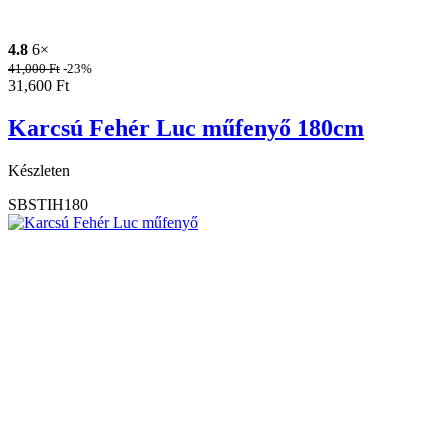
4.8
6×
41,000
Ft
-23%
31,600
Ft
Karcsú Fehér Luc műfenyő 180cm
Készleten
SBSTIH180