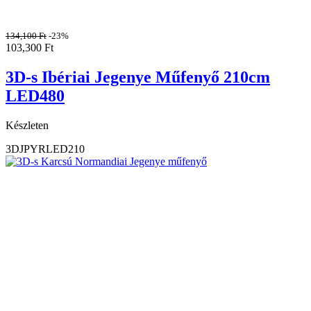
134,100
Ft
-23%
103,300
Ft
3D-s Ibériai Jegenye Műfenyő 210cm
LED480
Készleten
3DJPYRLED210