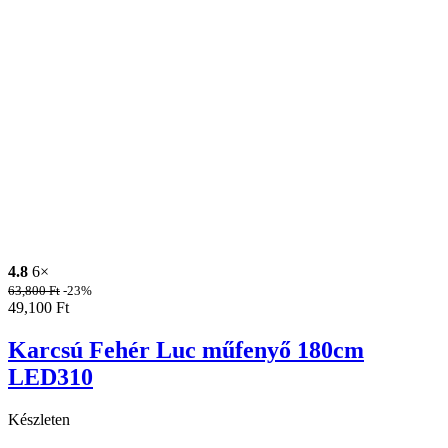
4.8
6×
63,800
Ft
-23%
49,100
Ft
Karcsú Fehér Luc műfenyő 180cm
LED310
Készleten