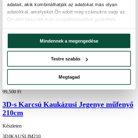
adatait, akik kombinálhatják az adatokat más olyan
adatokkal, amelyeket Ön adott meg számukra vagy az
Ön által használt más szolgáltatásokból gyűjtöttek.
Mindennek a megengedése
Testre szabás
Megtagad
5.0
3×
129,200
Ft
-23%
99,500
Ft
3D-s Karcsú Kaukázusi Jegenye műfenyő
210cm
Készleten
3DJKAUSLIM210