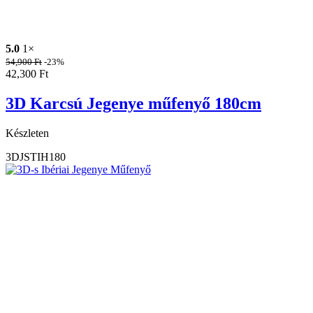
5.0
1×
54,900
Ft
-23%
42,300
Ft
3D Karcsú Jegenye műfenyő 180cm
Készleten
3DJSTIH180