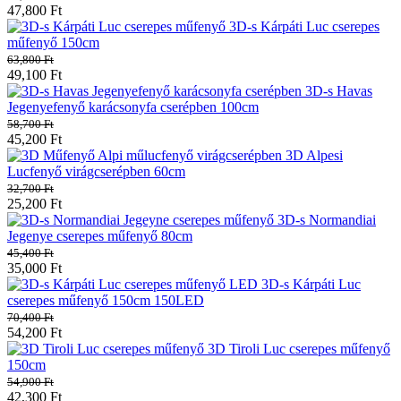
47,800
Ft
3D-s Kárpáti Luc cserepes
műfenyő 150cm
63,800
Ft
49,100
Ft
3D-s Havas
Jegenyefenyő karácsonyfa cserépben 100cm
58,700
Ft
45,200
Ft
3D Alpesi
Lucfenyő virágcserépben 60cm
32,700
Ft
25,200
Ft
3D-s Normandiai
Jegenye cserepes műfenyő 80cm
45,400
Ft
35,000
Ft
3D-s Kárpáti Luc
cserepes műfenyő 150cm 150LED
70,400
Ft
54,200
Ft
3D Tiroli Luc cserepes műfenyő
150cm
54,900
Ft
42,300
Ft