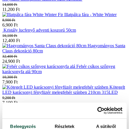
14,600
Ft
11,200
Ft
Illatpálca fára - White Winter
8,900
Ft
6,900
Ft
Kristály lucfenyő adventi koszorú 50cm
16,100
Ft
12,400
Ft
Hagyományos Santa
Claus dekoráció 80cm
32,400
Ft
24,900
Ft
Fehér csíkos szőnyeg
karácsonyfa alá 90cm
10,300
Ft
7,900
Ft
Kötegelt
LED karácsonyi fényfüzér melegfehér színben 210cm 315LED
9,200
Ft
7,100
Ft
Illatpálca fára - O Christmas Tree
8,900
Ft
6,900
Ft
Kecses
Beleegyezés
Részletek
A sütikről
Jegenyefenyő 100 % 3D-s adventi koszorú 50cm