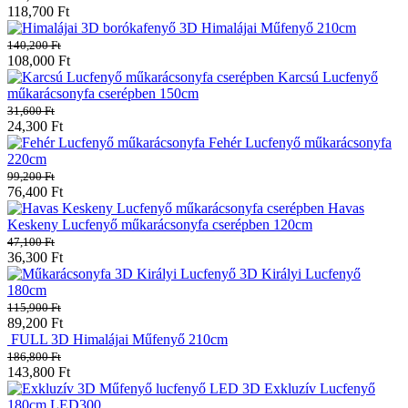
118,700
Ft
3D Himalájai Műfenyő 210cm
140,200
Ft
108,000
Ft
Karcsú Lucfenyő
műkarácsonyfa cserépben 150cm
31,600
Ft
24,300
Ft
Fehér Lucfenyő műkarácsonyfa
220cm
99,200
Ft
76,400
Ft
Havas
Keskeny Lucfenyő műkarácsonyfa cserépben 120cm
47,100
Ft
36,300
Ft
3D Királyi Lucfenyő
180cm
115,900
Ft
89,200
Ft
FULL 3D Himalájai Műfenyő 210cm
186,800
Ft
143,800
Ft
3D Exkluzív Lucfenyő
180cm LED300