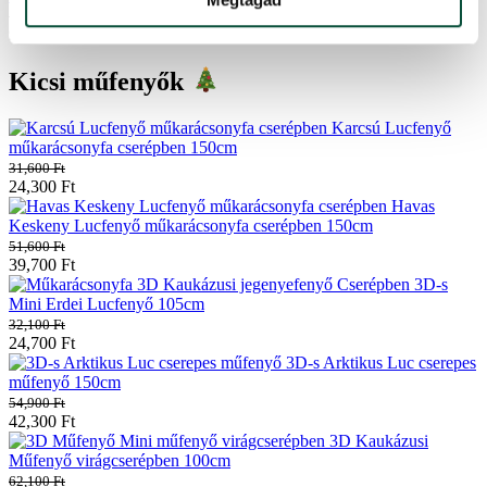
128,000
Ft
98,600
Ft
Kicsi műfenyők
Karcsú Lucfenyő
műkarácsonyfa cserépben 150cm
31,600
Ft
24,300
Ft
Havas
Keskeny Lucfenyő műkarácsonyfa cserépben 150cm
51,600
Ft
39,700
Ft
3D-s
Mini Erdei Lucfenyő 105cm
32,100
Ft
24,700
Ft
3D-s Arktikus Luc cserepes
műfenyő 150cm
54,900
Ft
42,300
Ft
3D Kaukázusi
Műfenyő virágcserépben 100cm
62,100
Ft