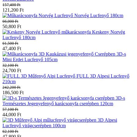
157,400
Ft
121,200
Ft
Norvég Lucfenyő 180cm
66,000
Ft
50,800
Ft
Keskeny Norvég
Lucfenyő 180cm
61,500
Ft
47,400
Ft
3D-s
Mini Erdei Lucfenyő 105cm
32,100
Ft
24,700
Ft
FULL 3D Alpesi Lucfenyő
210cm
242,200
Ft
186,500
Ft
3D-s
Természetes Jegenyefenyő karácsonyfa cserépben 120cm
57,100
Ft
44,000
Ft
3D Alpesi
Lucfenyő virágcserépben 100cm
62,100
Ft
47,800
Ft