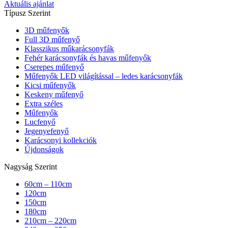
Aktuális ajánlat
Típusz Szerint
3D műfenyők
Full 3D műfenyő
Klasszikus műkarácsonyfák
Fehér karácsonyfák és havas műfenyők
Cserepes műfenyő
Műfenyők LED világítással – ledes karácsonyfák
Kicsi műfenyők
Keskeny műfenyő
Extra széles
Műfenyők
Lucfenyő
Jegenyefenyő
Karácsonyi kollekciók
Újdonságok
Nagyság Szerint
60cm – 110cm
120cm
150cm
180cm
210cm – 220cm