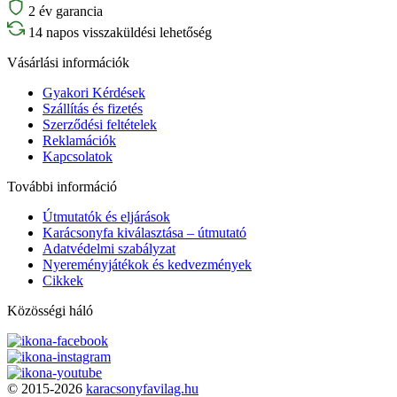
2 év garancia
14 napos visszaküldési lehetőség
Vásárlási információk
Gyakori Kérdések
Szállítás és fizetés
Szerződési feltételek
Reklamációk
Kapcsolatok
További információ
Útmutatók és eljárások
Karácsonyfa kiválasztása – útmutató
Adatvédelmi szabályzat
Nyereményjátékok és kedvezmények
Cikkek
Közösségi háló
© 2015-2026
karacsonyfavilag.hu