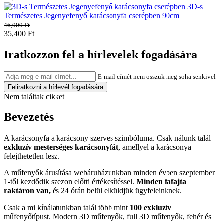
3D-s
Természetes Jegenyefenyő karácsonyfa cserépben 90cm
46,000
Ft
35,400
Ft
Iratkozzon fel a hírlevelek fogadására
E-mail címét nem osszuk meg soha senkivel
Nem találtak cikket
Bevezetés
A karácsonyfa a karácsony szerves szimbóluma. Csak nálunk talál
exkluzív mesterséges karácsonyfát
, amellyel a karácsonya
felejthetetlen lesz.
A műfenyők árusítása webáruházunkban minden évben szeptember
1-től kezdődik szezon előtti értékesítéssel.
Minden fafajta
raktáron van,
és 24 órán belül elküldjük ügyfeleinknek.
Csak a mi kínálatunkban talál több mint
100 exkluzív
műfenyőtípust. Modern 3D műfenyők, full 3D műfenyők, fehér és