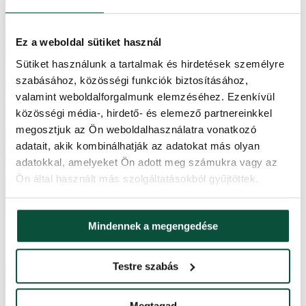
20,000
Ft
15,400
Ft
Fehér-arany Santa
Ez a weboldal sütiket használ
Claus dekoráció 80cm
34,100
Ft
Sütiket használunk a tartalmak és hirdetések személyre
26,300
Ft
szabásához, közösségi funkciók biztosításához,
3D-s Királyi Lucfenyő
valamint weboldalforgalmunk elemzéséhez. Ezenkívül
girland 270cm
24,900
Ft
közösségi média-, hirdető- és elemező partnereinkkel
19,200
Ft
megosztjuk az Ön weboldalhasználatra vonatkozó
Kötegelt
adatait, akik kombinálhatják az adatokat más olyan
LED karácsonyi fényfüzér hidegfehér színben 240cm 360LED
9,700
Ft
adatokkal, amelyeket Ön adott meg számukra vagy az
7,500
Ft
Ön által használt más szolgáltatásokból gyűjtöttek.
Illatpálca fára - Snowberry Pine
8,900
Ft
6,900
Ft
Mindennek a megengedése
Újdonságok
Testre szabás
FULL 3D Tátrai Lucfenyő 180cm
148,600
Ft
114,400
Ft
Fehér Lucfenyő műkarácsonyfa 220cm LED420
Megtagad