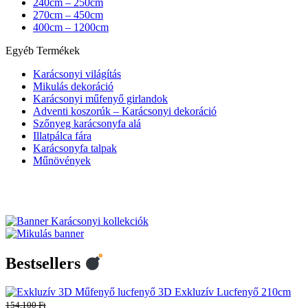
240cm – 250cm
270cm – 450cm
400cm – 1200cm
Egyéb Termékek
Karácsonyi világítás
Mikulás dekoráció
Karácsonyi műfenyő girlandok
Adventi koszorúk – Karácsonyi dekoráció
Szőnyeg karácsonyfa alá
Illatpálca fára
Karácsonyfa talpak
Műnövények
Bestsellers
3D Exkluzív Lucfenyő 210cm
154,100
Ft