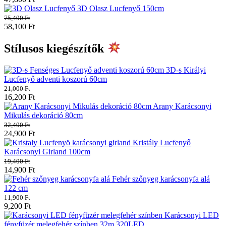
3D Olasz Lucfenyő 150cm
75,400
Ft
58,100
Ft
Stílusos kiegészítők
3D-s Királyi
Lucfenyő adventi koszorú 60cm
21,000
Ft
16,200
Ft
Arany Karácsonyi
Mikulás dekoráció 80cm
32,400
Ft
24,900
Ft
Kristály Lucfenyő
Karácsonyi Girland 100cm
19,400
Ft
14,900
Ft
Fehér szőnyeg karácsonyfa alá
122 cm
11,900
Ft
9,200
Ft
Karácsonyi LED
fényfüzér melegfehér színben 32m 320LED