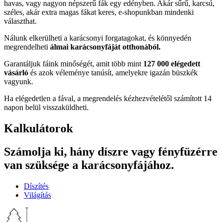
havas, vagy nagyon népszerű fák egy edényben. Akár sűrű, karcsú,
széles, akár extra magas fákat keres, e-shopunkban mindenki
választhat.
Nálunk elkerülheti a karácsonyi forgatagokat, és könnyedén
megrendelheti
álmai karácsonyfáját otthonából.
Garantáljuk fáink minőségét, amit több mint
127 000 elégedett
vásárló
és azok véleménye tanúsít, amelyekre igazán büszkék
vagyunk.
Ha elégedetlen a fával, a megrendelés kézhezvételétől számított 14
napon belül visszaküldheti.
Kalkulátorok
Számolja ki, hány díszre vagy fényfüzérre
van szüksége a karácsonyfájához.
Díszítés
Világítás