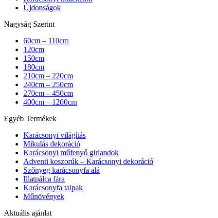
Újdonságok
Nagyság Szerint
60cm – 110cm
120cm
150cm
180cm
210cm – 220cm
240cm – 250cm
270cm – 450cm
400cm – 1200cm
Egyéb Termékek
Karácsonyi világítás
Mikulás dekoráció
Karácsonyi műfenyő girlandok
Adventi koszorúk – Karácsonyi dekoráció
Szőnyeg karácsonyfa alá
Illatpálca fára
Karácsonyfa talpak
Műnövények
Aktuális ajánlat