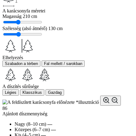
A karácsonyfa méretei
Magasság
210 cm
Szélesség (alsó átmérő)
130 cm
Elhelyezés
Szabadon a térben
Fal mellett / sarokban
A díszítés sűrűsége
Légies
Klasszikus
Gazdag
*illusztráció
86
Ajánlott díszmennyiség
Nagy (8–10 cm)
—
Közepes (6–7 cm)
—
Kis (4–5 cm)
—