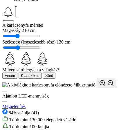
A karácsonyfa méretei
Magasság
210 cm
Szélesség (legszélesebb rész)
130 cm
Milyen sűrű legyen a világítás?
Finom
Klasszikus
Sűrű
*illusztráció
—
Ajánlott LED-mennyiség
—
Megjelenítés
84% ajánlja (41)
Több mint 130 000 elégedett vásárló
Több mint 100 fafajta