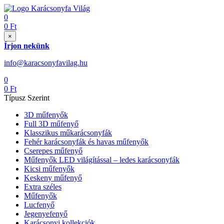
0
0
Ft
×
Írjon nekünk
info@karacsonyfavilag.hu
0
0
Ft
Típusz Szerint
3D műfenyők
Full 3D műfenyő
Klasszikus műkarácsonyfák
Fehér karácsonyfák és havas műfenyők
Cserepes műfenyő
Műfenyők LED világítással – ledes karácsonyfák
Kicsi műfenyők
Keskeny műfenyő
Extra széles
Műfenyők
Lucfenyő
Jegenyefenyő
Karácsonyi kollekciók