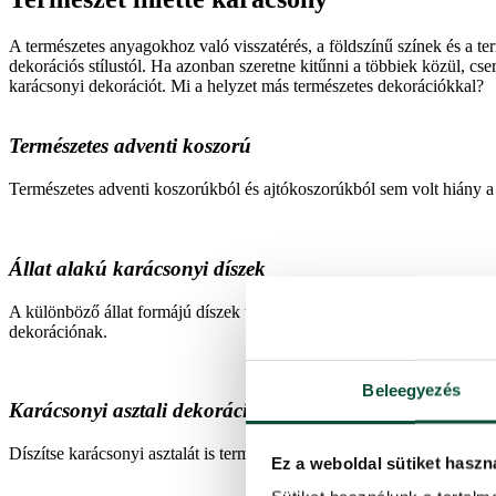
A természetes anyagokhoz való visszatérés, a földszínű színek és a t
dekorációs stílustól. Ha azonban szeretne kitűnni a többiek közül, cse
karácsonyi dekorációt. Mi a helyzet más természetes dekorációkkal?
Természetes adventi koszorú
Természetes adventi koszorúkból és ajtókoszorúkból sem volt hiány a
Állat alakú karácsonyi díszek
A különböző állat formájú díszek természetes árnyalatokban hemzsegt
dekorációnak.
Beleegyezés
Karácsonyi asztali dekoráció egy kis természetességgel
Díszítse karácsonyi asztalát is természetes karácsonyi dekorációkkal.
Ez a weboldal sütiket haszn