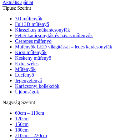
Aktuális ajánlat
Típusz Szerint
3D műfenyők
Full 3D műfenyő
Klasszikus műkarácsonyfák
Fehér karácsonyfák és havas műfenyők
Cserepes műfenyő
Műfenyők LED világítással – ledes karácsonyfák
Kicsi műfenyők
Keskeny műfenyő
Extra széles
Műfenyők
Lucfenyő
Jegenyefenyő
Karácsonyi kollekciók
Újdonságok
Nagyság Szerint
60cm – 110cm
120cm
150cm
180cm
210cm – 220cm