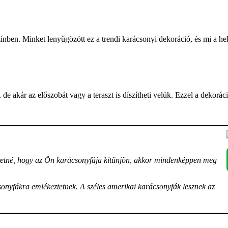
ínben. Minket lenyűgözött ez a trendi karácsonyi dekoráció, és mi a he
de akár az előszobát vagy a teraszt is díszítheti velük. Ezzel a dekoráci
eretné, hogy az Ön karácsonyfája kitűnjön, akkor mindenképpen meg
sonyfákra emlékeztetnek. A széles amerikai karácsonyfák lesznek az