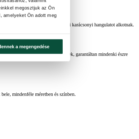
tosításához, valamint
einkkel megosztjuk az Ön
l, amelyeket Ön adott meg
ó esetében is, amelyek együtt igazi karácsonyi hangulatot alkotnak.
dennek a megengedése
lyekbe LED-világítást is beépítettek, garantáltan mindenki észre
 bele, mindenféle méretben és színben.