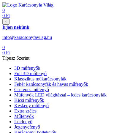
0
0
Ft
×
Írjon nekünk
info@karacsonyfavilag.hu
0
0
Ft
Típusz Szerint
3D műfenyők
Full 3D műfenyő
Klasszikus műkarácsonyfák
Fehér karácsonyfák és havas műfenyők
Cserepes műfenyő
Műfenyők LED világítással – ledes karácsonyfák
Kicsi műfenyők
Keskeny műfenyő
Extra széles
Műfenyők
Lucfenyő
Jegenyefenyő
Karácsonyi kollekciók