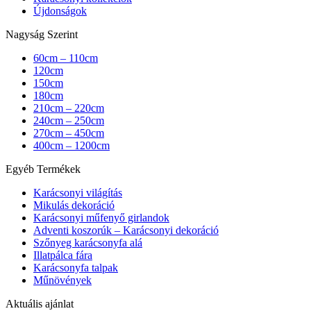
Újdonságok
Nagyság Szerint
60cm – 110cm
120cm
150cm
180cm
210cm – 220cm
240cm – 250cm
270cm – 450cm
400cm – 1200cm
Egyéb Termékek
Karácsonyi világítás
Mikulás dekoráció
Karácsonyi műfenyő girlandok
Adventi koszorúk – Karácsonyi dekoráció
Szőnyeg karácsonyfa alá
Illatpálca fára
Karácsonyfa talpak
Műnövények
Aktuális ajánlat