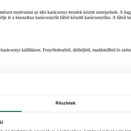
ermészet motívumai az idei karácsonyi trendek között szerepelnek. A ha
rélje le a klasszikus karácsonyfát fából készült karácsonyfára. A fából
 karácsonyi kiállításon. Fenyőtobozból, dióhéjból, madártollból és sz
ek a kiállításon. A valósághű kis madarak, sünök vagy aranyos mókusok
Részletek
 Használjon fenyőágakat, fenyőtobozokat, fadíszeket és földszínekben p
ál