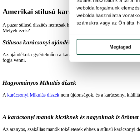
Sütiket használunk a tartal
weboldalforgalmunk elemzésé
Amerikai stílusú karácsonyi dekorációk à 
weboldalhasználatra vonatko
számukra vagy az Ön által ha
A pazar stílusú díszítés nemcsak hagyományos karácsonyi színekben p
Melyek ezek?
Stílusos karácsonyi ajándék díszek
Megtagad
Az ajándékok egyértelműen a karácsonyhoz tartoznak, és nem muszáj i
fogja venni.
Hagyományos Mikulás díszek
A
karácsonyi Mikulás díszek
nem újdonságok, és a karácsonyi kiállít
A karácsonyi manók kicsiknek és nagyoknak is örömet 
Az aranyos, szakállas manók tökéletesek ehhez a stílusú karácsonyi d