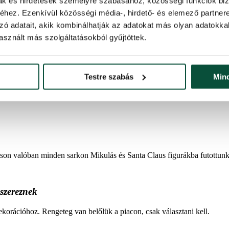
mak és hirdetések személyre szabásához, közösségi funkciók biz
hez. Ezenkívül közösségi média-, hirdető- és elemező partner
la Santa
zó adatait, akik kombinálhatják az adatokat más olyan adatokka
sznált más szolgáltatásokból gyűjtöttek.
ompázó karácsonyfa díszekre volt jellemző, hanem mindenféle dekoráci
Testre szabás
Min
gazinak lenniük. A különböző méretű karácsonyi ajándék díszeket, ame
áson valóban minden sarkon Mikulás és Santa Claus figurákba futottunk
szereznek
ekorációhoz. Rengeteg van belőlük a piacon, csak választani kell.