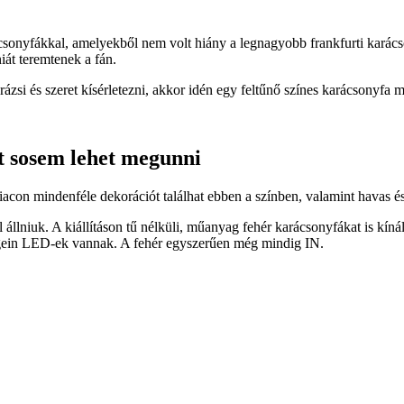
ácsonyfákkal, amelyekből nem volt hiány a legnagyobb frankfurti karács
iát teremtenek a fán.
si és szeret kísérletezni, akkor idén egy feltűnő színes karácsonyfa mel
t sosem lehet megunni
acon mindenféle dekorációt találhat ebben a színben, valamint havas és
 állniuk. A kiállításon tű nélküli, műanyag fehér karácsonyfákat is kí
végein LED-ek vannak. A fehér egyszerűen még mindig IN.