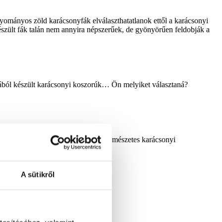
gyományos zöld karácsonyfák elválaszthatatlanok ettől a karácsonyi
 készült fák talán nem annyira népszerűek, de gyönyörűen feldobják a
énából készült karácsonyi koszorúk… Ön melyiket választaná?
 tökéletes kiegészítői bármilyen természetes karácsonyi
A sütikről
ompázó szalvétákat a díszítéshez.