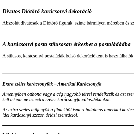
Divatos Diótörő karácsonyi dekoráció
Abszolút divatosak a Diótörő figurák, szinte bármilyen méretben és sz
A karácsonyi posta stílusosan érkezhet a postaládádba
A stílusos, karácsonyi postaládák belső dekorációként is használhatók, 
Extra széles karácsonyfák – Amerikai Karácsonyfa
Amennyiben otthona vagy a cég nagyobb térrel rendelkezik és azt sz
kell tekintenie az extra széles karácsonyfa-választékunkat.
Az extra széles műfenyők a filmekből ismert hatalmas amerikai karác
idei karácsonyi szezon óriási szenzációi.