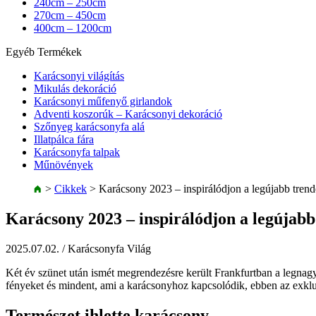
240cm – 250cm
270cm – 450cm
400cm – 1200cm
Egyéb Termékek
Karácsonyi világítás
Mikulás dekoráció
Karácsonyi műfenyő girlandok
Adventi koszorúk – Karácsonyi dekoráció
Szőnyeg karácsonyfa alá
Illatpálca fára
Karácsonyfa talpak
Műnövények
>
Cikkek
>
Karácsony 2023 – inspirálódjon a legújabb tren
Karácsony 2023 – inspirálódjon a legújabb
2025.07.02.
/ Karácsonyfa Világ
Két év szünet után ismét megrendezésre került Frankfurtban a legnagy
fényeket és mindent, ami a karácsonyhoz kapcsolódik, ebben az exklu
Természet ihlette karácsony