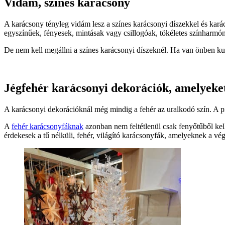
Vidám, színes karácsony
A karácsony tényleg vidám lesz a színes karácsonyi díszekkel és kar
egyszínűek, fényesek, mintásak vagy csillogóak, tökéletes színharmón
De nem kell megállni a színes karácsonyi díszeknél. Ha van önben kuráz
Jégfehér karácsonyi dekorációk, amelyeke
A karácsonyi dekorációknál még mindig a fehér az uralkodó szín. A pi
A
fehér karácsonyfáknak
azonban nem feltétlenül csak fenyőtűből kell
érdekesek a tű nélküli, fehér, világító karácsonyfák, amelyeknek a 