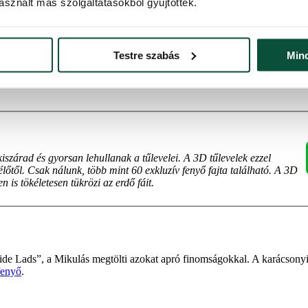
sznált más szolgáltatásokból gyűjtöttek.
Testre szabás
Min
nteste a „Julenisse” ajándékokat hoz a gyerekeknek. A karácsonyfájuk 
árad és gyorsan lehullanak a tűlevelei. A 3D tűlevelek ezzel
őtől. Csak nálunk, több mint 60 exkluzív fenyő fajta található. A 3D
is tökéletesen tükrözi az erdő fáit.
letide Lads”, a Mikulás megtölti azokat apró finomságokkal. A karácso
fenyő
.