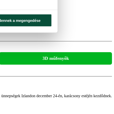
dennek a megengedése
pedig
fehér havas műfenyő
.
3D műfenyők
nyi ünnepségek Izlandon december 24-én, karácsony estéjén kezdődnek.