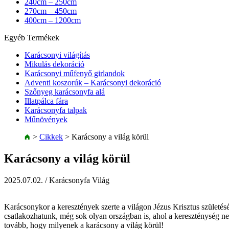
240cm – 250cm
270cm – 450cm
400cm – 1200cm
Egyéb Termékek
Karácsonyi világítás
Mikulás dekoráció
Karácsonyi műfenyő girlandok
Adventi koszorúk – Karácsonyi dekoráció
Szőnyeg karácsonyfa alá
Illatpálca fára
Karácsonyfa talpak
Műnövények
>
Cikkek
>
Karácsony a világ körül
Karácsony a világ körül
2025.07.02.
/ Karácsonyfa Világ
Karácsonykor a keresztények szerte a világon Jézus Krisztus szület
csatlakozhatunk, még sok olyan országban is, ahol a kereszténység 
tovább, hogy milyenek a karácsony a világ körül!