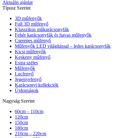
Aktuális ajánlat
Típusz Szerint
3D műfenyők
Full 3D műfenyő
Klasszikus műkarácsonyfák
Fehér karácsonyfák és havas műfenyők
Cserepes műfenyő
Műfenyők LED világítással – ledes karácsonyfák
Kicsi műfenyők
Keskeny műfenyő
Extra széles
Műfenyők
Lucfenyő
Jegenyefenyő
Karácsonyi kollekciók
Újdonságok
Nagyság Szerint
60cm – 110cm
120cm
150cm
180cm
210cm – 220cm