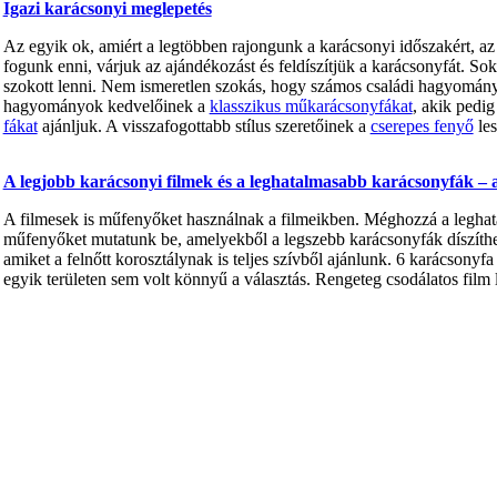
Igazi karácsonyi meglepetés
Az egyik ok, amiért a legtöbben rajongunk a karácsonyi időszakért, az a
fogunk enni, várjuk az ajándékozást és feldíszítjük a karácsonyfát. S
szokott lenni. Nem ismeretlen szokás, hogy számos családi hagyomány ré
hagyományok kedvelőinek a
klasszikus műkarácsonyfákat
, akik pedig
fákat
ajánljuk. A visszafogottabb stílus szeretőinek a
cserepes fenyő
les
A legjobb karácsonyi filmek és a leghatalmasabb karácsonyfák – 
A filmesek is műfenyőket használnak a filmeikben. Méghozzá a legha
műfenyőket mutatunk be, amelyekből a legszebb karácsonyfák díszíthet
amiket a felnőtt korosztálynak is teljes szívből ajánlunk. 6 karácsony
egyik területen sem volt könnyű a választás. Rengeteg csodálatos fil