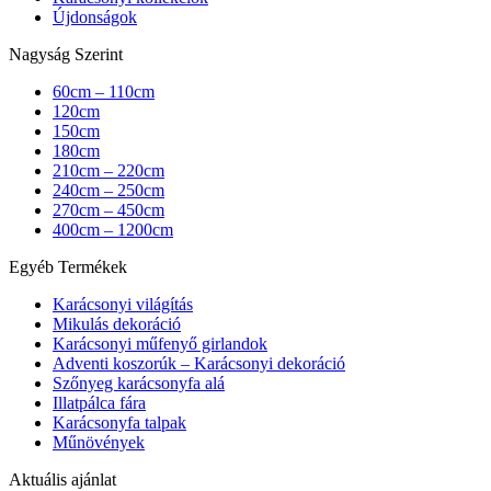
Újdonságok
Nagyság Szerint
60cm – 110cm
120cm
150cm
180cm
210cm – 220cm
240cm – 250cm
270cm – 450cm
400cm – 1200cm
Egyéb Termékek
Karácsonyi világítás
Mikulás dekoráció
Karácsonyi műfenyő girlandok
Adventi koszorúk – Karácsonyi dekoráció
Szőnyeg karácsonyfa alá
Illatpálca fára
Karácsonyfa talpak
Műnövények
Aktuális ajánlat