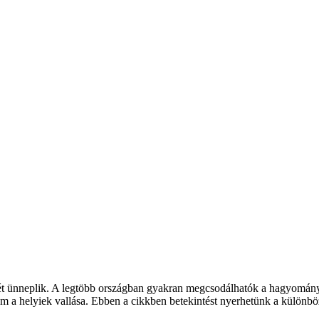
ését ünneplik. A legtöbb országban gyakran megcsodálhatók a hagyomán
nem a helyiek vallása. Ebben a cikkben betekintést nyerhetünk a külön