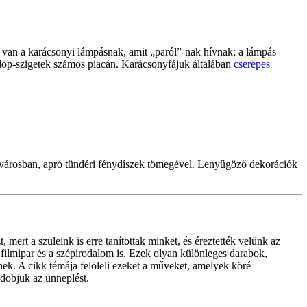
a van a karácsonyi lámpásnak, amit „paról”-nak hívnak; a lámpás
Fülöp-szigetek számos piacán. Karácsonyfájuk általában
cserepes
a városban, apró tündéri fénydíszek tömegével. Lenyűgöző dekorációk
 mert a szüleink is erre tanítottak minket, és éreztették velünk az
filmipar és a szépirodalom is. Ezek olyan különleges darabok,
ek. A cikk témája felöleli ezeket a műveket, amelyek köré
ldobjuk az ünneplést.