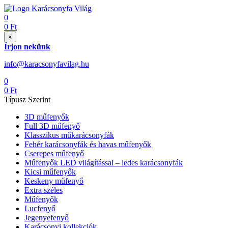
0
0
Ft
×
Írjon nekünk
info@karacsonyfavilag.hu
0
0
Ft
Típusz Szerint
3D műfenyők
Full 3D műfenyő
Klasszikus műkarácsonyfák
Fehér karácsonyfák és havas műfenyők
Cserepes műfenyő
Műfenyők LED világítással – ledes karácsonyfák
Kicsi műfenyők
Keskeny műfenyő
Extra széles
Műfenyők
Lucfenyő
Jegenyefenyő
Karácsonyi kollekciók