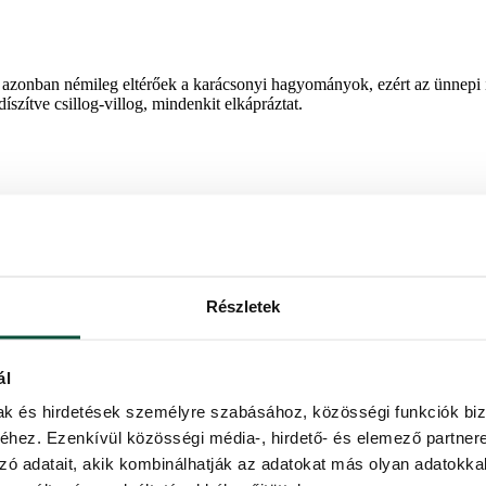
zonban némileg eltérőek a karácsonyi hagyományok, ezért az ünnepi idő
szítve csillog-villog, mindenkit elkápráztat.
-án, Szent Miklós napjával kezdődnek. Ekkor a gyerekek édességeket é
ják az adventi naptárnak mind a 24 ablakát. Az elzászi régióban a feld
é otthonában tudni, válasszon
gyönyörű lucfenyőt
!
Részletek
ál
mak és hirdetések személyre szabásához, közösségi funkciók biz
sze. Ezt általában templomokban, városi tereken és a saját otthonukban
hez. Ezenkívül közösségi média-, hirdető- és elemező partner
jedt. Olaszországban a „Babbo Natale”, így hívják olaszul a Mikulást
ak egymásnak. Az olasz karácsonyfa sűrű és terebélyes, válasszon
Ful
zó adatait, akik kombinálhatják az adatokat más olyan adatokka