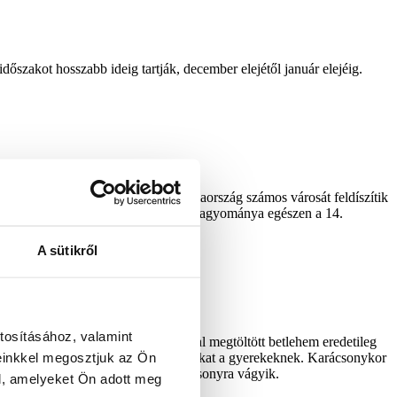
szakot hosszabb ideig tartják, december elejétől január elejéig.
s apró ajándékokat kapnak. Franciaország számos városát feldíszítik
íszített karácsonyfák felállításának hagyománya egészen a 14.
A sütikről
tosításához, valamint
 helyezik el a családok. A szalmával megtöltött betlehem eredetileg
einkkel megosztjuk az Ön
, karácsony napján hozza az ajándékokat a gyerekeknek. Karácsonykor
l 3D műfenyőt,
ha Ön is olasz karácsonyra vágyik.
l, amelyeket Ön adott meg