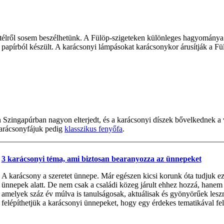
azi télről sosem beszélhetünk. A Fülöp-szigeteken különleges hagyomány
és papírból készült. A karácsonyi lámpásokat karácsonykor árusítják a 
n Szingapúrban nagyon elterjedt, és a karácsonyi díszek bővelkednek 
Karácsonyfájuk pedig
klasszikus fenyőfa
.
3 karácsonyi téma, ami biztosan bearanyozza az ünnepeket
A karácsony a szeretet ünnepe. Már egészen kicsi korunk óta tudjuk ezt,
ünnepek alatt. De nem csak a családi közeg járult ehhez hozzá, hanem 
amelyek száz év múlva is tanulságosak, aktuálisak és gyönyörűek leszn
felépíthetjük a karácsonyi ünnepeket, hogy egy érdekes tematikával fe