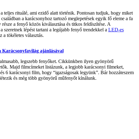
 teljes rituálé, ami ezidő alatt történik. Pontosan tudjuk, hogy miket
ok családban a karácsonyhoz tartozó meglepetések egyik fő eleme a fa
sze a fenyő közös kiválasztása és titkos feldíszítése. A
 a szeretnek lépést tartani a legújabb fenyő trendekkel a
LED-es
z a tökéletes választás.
a Karácsonyfavilág ajánlásával
talmasabb, legszebb fenyőket. Cikkünkben ilyen gyönyörű
ők. Majd filmcímeket listázunk, a legjobb karácsonyi filmeket,
fa és 6 karácsonyi film, hogy “igazságosak legyünk”. Bár hozzáteszem
m létezik és még több gyönyörű műfenyőt kínálunk.