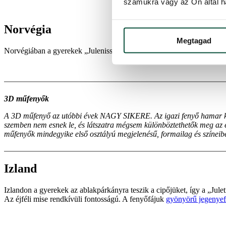
számukra vagy az Ön által ha
Norvégia
Megtagad
Norvégiában a gyerekek „Julenisse”-t, a norvég Mikulást várják. Sze
3D műfenyők
A 3D műfenyő az utóbbi évek NAGY SIKERE. Az igazi fenyő hamar kisz
szemben nem esnek le, és látszatra mégsem különböztethetők meg az él
műfenyők mindegyike első osztályú megjelenésű, formailag és színeiben 
Izland
Izlandon a gyerekek az ablakpárkányra teszik a cipőjüket, így a „Ju
Az éjféli mise rendkívüli fontosságú. A fenyőfájuk
gyönyörű jegenye