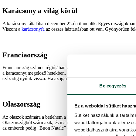
Karácsony a világ körül
A karácsonyt általában december 25-én ünneplik. Egyes országokban a
Viszont a
karácsonyfa
az összes háztartásban ott van. Gyönyörűen feldí
Franciaország
Franciaország számos régiójában a karácsonyi ünnepségek december 6
a karácsonyt megelőző hetekben, a gyerekek pedig türelmesen nyitogat
századig nyúlik vissza. Ha az igazi francia karácsonyi érzetet szeretn
Beleegyezés
Olaszország
Ez a weboldal sütiket haszn
Sütiket használunk a tartal
Az olaszok számára a betlehem a karácsonyi dekoráció legfontosabb ré
weboldalforgalmunk elemzésé
Olaszországból származik, és ma már a világ számos országában elter
az emberek pedig „Buon Natale” -t, azaz „Boldog karácsonyt” kívánn
weboldalhasználatra vonatko