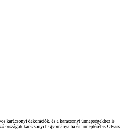
yos karácsonyi dekorációk, és a karácsonyi ünnepségekhez is
böző országok karácsonyi hagyományaiba és ünneplésébe. Olvass