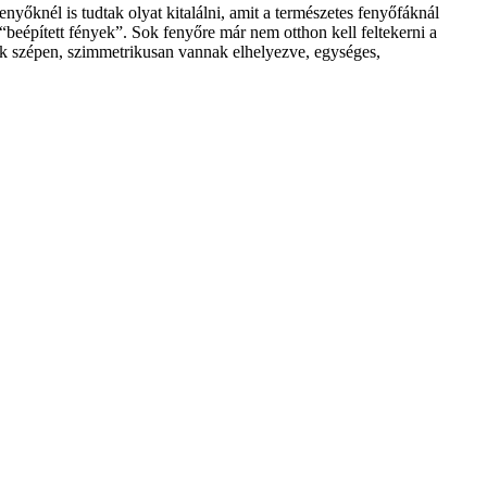
őknél is tudtak olyat kitalálni, amit a természetes fenyőfáknál
“beépített fények”. Sok fenyőre már nem otthon kell feltekerni a
ek szépen, szimmetrikusan vannak elhelyezve, egységes,