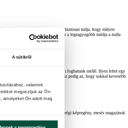
hetők). Aki járt már ilyen boltban, biztosan tudja, hogy milyen
 magunknak vagy a szeretteinknek. Ez a legragyogóbb módja a nulla
A sütikről
nt élményt ajándékozunk, azzal sosem foghatunk mellé. Ilyen lehet egy
t adhatunk a szeretteinknek. A bónusz pedig az, hogy sokkal kevesebb
tosításához, valamint
einkkel megosztjuk az Ön
l, amelyeket Ön adott meg
kat! Ilyenül szolgálhat például egy régi képregény, mesés magazinok
dennek a megengedése