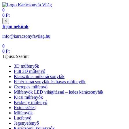
0
0
Ft
×
Írjon nekünk
info@karacsonyfavilag.hu
0
0
Ft
Típusz Szerint
3D műfenyők
Full 3D műfenyő
Klasszikus műkarácsonyfák
Fehér karácsonyfák és havas műfenyők
Cserepes műfenyő
Műfenyők LED világítással – ledes karácsonyfák
Kicsi műfenyők
Keskeny műfenyő
Extra széles
Műfenyők
Lucfenyő
Jegenyefenyő
Karácsonyi kollekciók