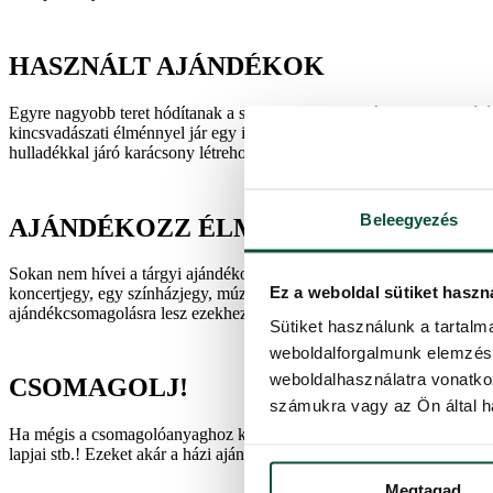
HASZNÁLT AJÁNDÉKOK
Egyre nagyobb teret hódítanak a second-hand használtruha, vagy jóték
kincsvadászati élménnyel jár egy ilyen vásárlás. De mindent felülmú
hulladékkal járó karácsony létrehozásának, miközben nagyon sokat sp
Beleegyezés
AJÁNDÉKOZZ ÉLMÉNYT
Sokan nem hívei a tárgyi ajándékoknak, mivel sokszor nehéz kifejezni
Ez a weboldal sütiket haszn
koncertjegy, egy színházjegy, múzeum látogatás, tanfolyam vagy egy 
ajándékcsomagolásra lesz ezekhez szükség.
Sütiket használunk a tartal
weboldalforgalmunk elemzésé
weboldalhasználatra vonatko
CSOMAGOLJ!
számukra vagy az Ön által ha
Ha mégis a csomagolóanyaghoz kéne nyúlnunk, ne feledkezzünk meg ar
lapjai stb.! Ezeket akár a házi ajándékcímkékhez is felhasználhatjuk.
Megtagad