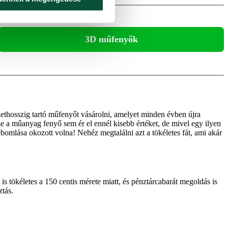
3D műfenyők
ethosszig tartó műfenyőt vásárolni, amelyet minden évben újra
 a műanyag fenyő sem ér el ennél kisebb értéket, de mivel egy ilyen
ebomlása okozott volna! Nehéz megtalálni azt a tökéletes fát, ami akár
is tökéletes a 150 centis mérete miatt, és pénztárcabarát megoldás is
ztás.