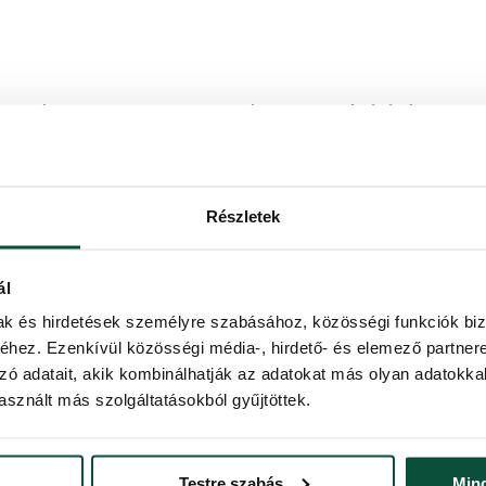
onysági üzletek (ahol nem csak ruhák, hanem egyéb értéktárgyak is elér
l az az öröm vagy büszkeség, amikor igazán szép dolgot vásárolhatunk
órolhatunk, és a pénztárcánknak is kedvezhetünk.
Részletek
 a szeretetünket egy-egy tárgy formájában, szinte lehetetlen. Ha viszo
ál
díjnyertes mozifilm. Ha belegondolunk, szinte végtelen sokféle élmény
mak és hirdetések személyre szabásához, közösségi funkciók biz
hez. Ezenkívül közösségi média-, hirdető- és elemező partner
zó adatait, akik kombinálhatják az adatokat más olyan adatokka
sznált más szolgáltatásokból gyűjtöttek.
ról, hogy akár otthon mi magunk is elkészíthetjük a saját csomagolón
Testre szabás
Min