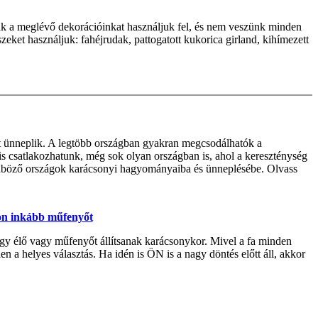
ak a meglévő dekorációinkat használjuk fel, és nem veszünk minden
eket használjuk: fahéjrudak, pattogatott kukorica girland, kihímezett
ét ünneplik. A legtöbb országban gyakran megcsodálhatók a
 csatlakozhatunk, még sok olyan országban is, ahol a kereszténység
önböző országok karácsonyi hagyományaiba és ünneplésébe. Olvass
zon inkább műfenyőt
gy élő vagy műfenyőt állítsanak karácsonykor. Mivel a fa minden
n a helyes választás. Ha idén is ÖN is a nagy döntés előtt áll, akkor