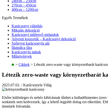
240cm – 250cm
270cm – 450cm
400cm – 1200cm
Egyéb Termékek
Karácsonyi világítás
Mikulás dekoráció
Karácsonyi műfenyő girlandok
Adventi koszorúk – Karácsonyi dekoráció
Szőnyeg karácsonyfa alá
Illatpálca fára
Karácsonyfa talpak
Műnövények
>
Cikkek
>
Létezik zero-waste vagy környezetbarát karácso
Létezik zero-waste vagy környezetbarát k
2025.07.02.
/ Karácsonyfa Világ
Elsőre különleges és nehéz kihívásnak tűnhet a hulladékmentes (zero
senkinek sem kedveznek, így a lehető legjobb dolog ezt elkerülni. E
ünnepek folyamán.