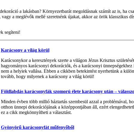
dekoráció a lakásban? Környezetbarát megoldásnak számít az is, ha cs
vagy a meglévők mellé szeretnénk újakat, akkor az örök klasszikus dísz
k segíteni!
Karácsony a világ körül
Karácsonykor a keresztények szerte a világon Jézus Krisztus születés
hagyományos karácsonyi dekorációk, és a karácsonyi ünnepségekhez is
nem a helyiek vallása. Ebben a cikkben betekintést nyerhetünk a kül
tovább, hogy milyenek a karácsony a világ körül!
Földlabdás karácsonyfák szomorú élete karácsony után – válass
Minden évben több millió háztartás szembesül azzal a problémával, ho
otthon ünnepi dekorációjának a középpontjában áll, ezért elengedhetetle
ez a cikk megkönnyítheti a választást.
Gyönyörű karácsonyfát műfenyőből