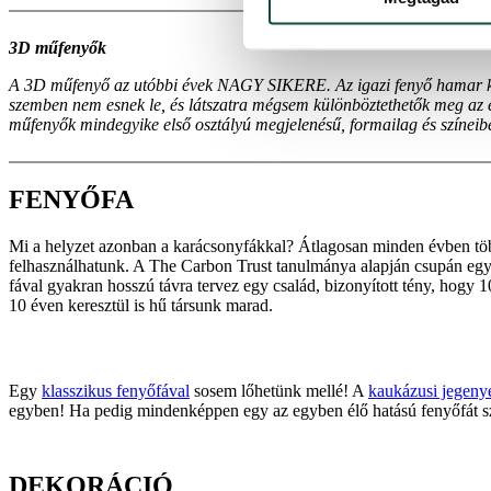
3D műfenyők
A 3D műfenyő az utóbbi évek NAGY SIKERE. Az igazi fenyő hamar kisz
szemben nem esnek le, és látszatra mégsem különböztethetők meg az él
műfenyők mindegyike első osztályú megjelenésű, formailag és színeiben 
FENYŐFA
Mi a helyzet azonban a karácsonyfákkal? Átlagosan minden évben több
felhasználhatunk. A The Carbon Trust tanulmánya alapján csupán egye
fával gyakran hosszú távra tervez egy család, bizonyított tény, hogy 1
10 éven keresztül is hű társunk marad.
Egy
klasszikus fenyőfával
sosem lőhetünk mellé! A
kaukázusi jegeny
egyben! Ha pedig mindenképpen egy az egyben élő hatású fenyőfát s
DEKORÁCIÓ