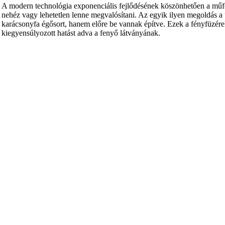
A modern technológia exponenciális fejlődésének köszönhetően a műfeny
nehéz vagy lehetetlen lenne megvalósítani. Az egyik ilyen megoldás a 
karácsonyfa égősort, hanem előre be vannak építve. Ezek a fényfüzér
kiegyensúlyozott hatást adva a fenyő látványának.