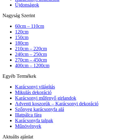
Újdonságok
Nagyság Szerint
60cm – 110cm
120cm
150cm
180cm
210cm – 220cm
240cm – 250cm
270cm – 450cm
400cm – 1200cm
Egyéb Termékek
Karácsonyi világítás
Mikulás dekoráció
Karácsonyi műfenyő girlandok
Adventi koszorúk – Karácsonyi dekoráció
Szőnyeg karácsonyfa alá
Illatpálca fára
Karácsonyfa talpak
Műnövények
Aktuális ajánlat