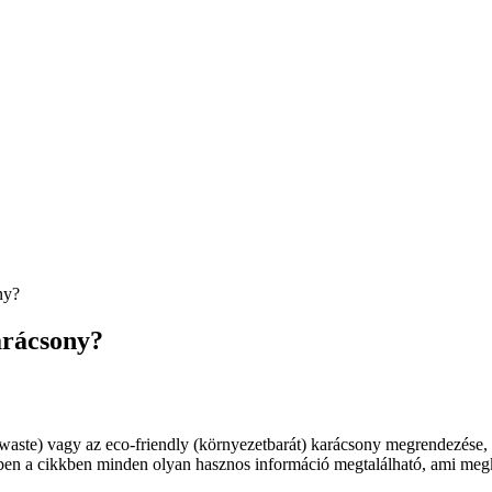
ny?
arácsony?
 waste) vagy az eco-friendly (környezetbarát) karácsony megrendezése
bben a cikkben minden olyan hasznos információ megtalálható, ami megk