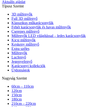
Aktuális ajánlat
Típusz Szerint
3D műfenyők
Full 3D műfenyő
Klasszikus műkarácsonyfák
Fehér karácsonyfák és havas műfenyők
Cserepes műfenyő
Műfenyők LED világítással – ledes karácsonyfák
Kicsi műfenyők
Keskeny műfenyő
Extra széles
Műfenyők
Lucfenyő
Jegenyefenyő
Karácsonyi kollekciók
Újdonságok
Nagyság Szerint
60cm – 110cm
120cm
150cm
180cm
210cm – 220cm