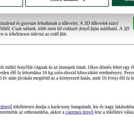
árad és gyorsan lehullanak a tűlevelei. A 3D tűlevelek ezzel
őtől. Csak nálunk, több mint 60 exkluzív fenyő fajta található. A 3D
is tökéletesen tükrözi az erdő fáit.
 millió fenyőfát vágnak ki az ünnepek miatt. Okos döntés lehet egy él
tlen élő fa lebomlása 16 kg szén-dioxid kibocsátást eredményez. Persze
0 év után jócskán megtérül az a környezeti hatás, amit 10 évnyi élő fa l
efenyő
tökéletesen átadja a karácsony hangulatát, kis és nagy lakásokba 
zeretnénk az otthonunkba, akkor a
cserepes fenyő
lesz a tökéletes válas