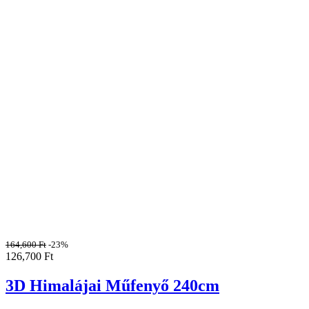
164,600
Ft
-23%
126,700
Ft
3D Himalájai Műfenyő 240cm