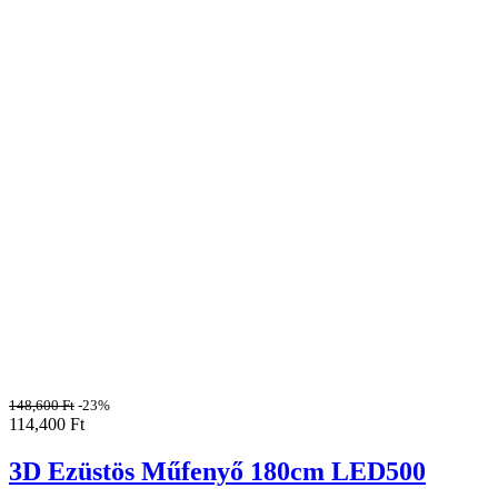
148,600
Ft
-23%
114,400
Ft
3D Ezüstös Műfenyő 180cm LED500