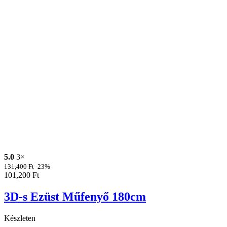
5.0
3×
131,400
Ft
-23%
101,200
Ft
3D-s Ezüst Műfenyő 180cm
Készleten