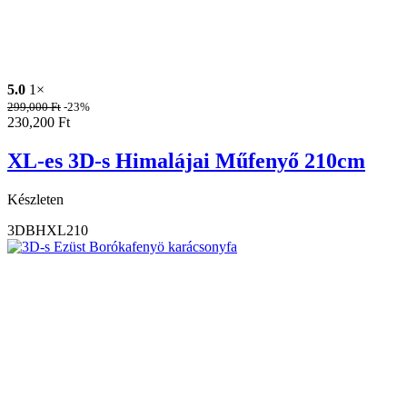
5.0
1×
299,000
Ft
-23%
230,200
Ft
XL-es 3D-s Himalájai Műfenyő 210cm
Készleten
3DBHXL210