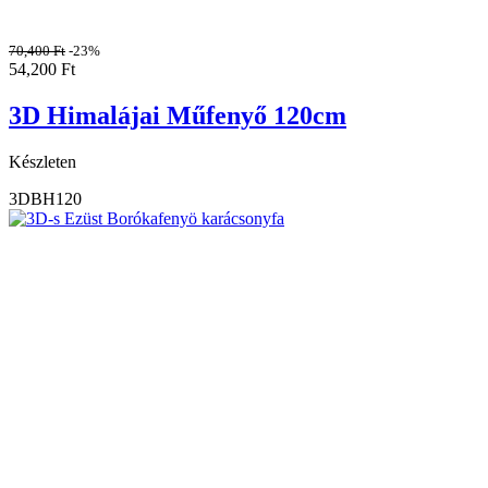
70,400
Ft
-23%
54,200
Ft
3D Himalájai Műfenyő 120cm
Készleten
3DBH120