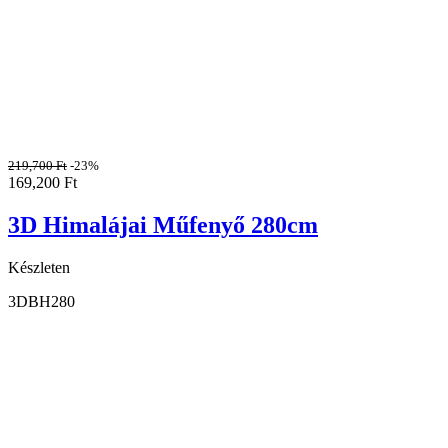
219,700
Ft
-23%
169,200
Ft
3D Himalájai Műfenyő 280cm
Készleten
3DBH280