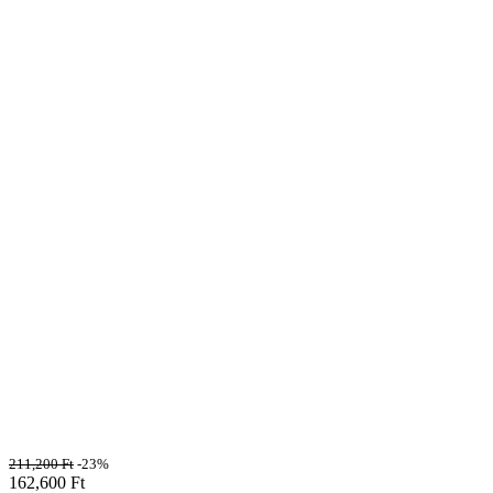
211,200
Ft
-23%
162,600
Ft