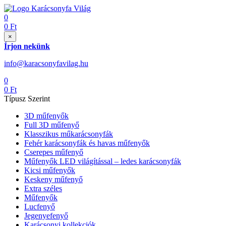
0
0
Ft
×
Írjon nekünk
info@karacsonyfavilag.hu
0
0
Ft
Típusz Szerint
3D műfenyők
Full 3D műfenyő
Klasszikus műkarácsonyfák
Fehér karácsonyfák és havas műfenyők
Cserepes műfenyő
Műfenyők LED világítással – ledes karácsonyfák
Kicsi műfenyők
Keskeny műfenyő
Extra széles
Műfenyők
Lucfenyő
Jegenyefenyő
Karácsonyi kollekciók