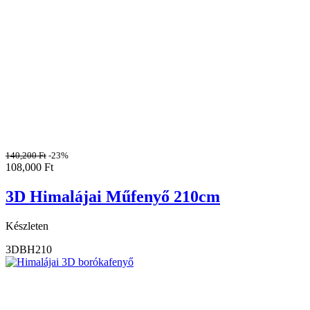
140,200
Ft
-23%
108,000
Ft
3D Himalájai Műfenyő 210cm
Készleten
3DBH210