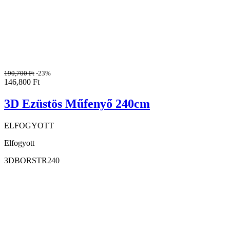
190,700
Ft
-23%
146,800
Ft
3D Ezüstös Műfenyő 240cm
ELFOGYOTT
Elfogyott
3DBORSTR240