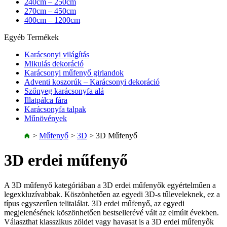
240cm – 250cm
270cm – 450cm
400cm – 1200cm
Egyéb Termékek
Karácsonyi világítás
Mikulás dekoráció
Karácsonyi műfenyő girlandok
Adventi koszorúk – Karácsonyi dekoráció
Szőnyeg karácsonyfa alá
Illatpálca fára
Karácsonyfa talpak
Műnövények
>
Műfenyő
>
3D
>
3D Műfenyő
3D erdei műfenyő
A 3D műfenyő kategóriában a 3D erdei műfenyők egyértelműen a
legexkluzívabbak. Köszönhetően az egyedi 3D-s tűleveleknek, ez a
típus egyszerűen telitalálat. 3D erdei műfenyő, az egyedi
megjelenésének köszönhetően bestsellerévé vált az elmúlt években.
Választhat klasszikus zöldet vagy havasat is a 3D erdei műfenyők