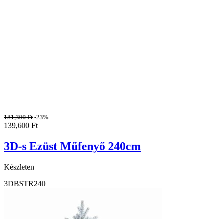
181,300
Ft
-23%
139,600
Ft
3D-s Ezüst Műfenyő 240cm
Készleten
3DBSTR240