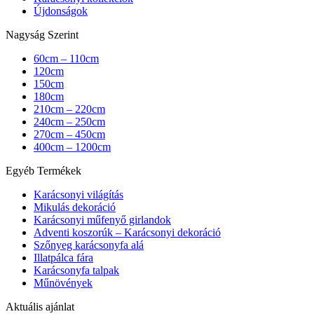
Újdonságok
Nagyság Szerint
60cm – 110cm
120cm
150cm
180cm
210cm – 220cm
240cm – 250cm
270cm – 450cm
400cm – 1200cm
Egyéb Termékek
Karácsonyi világítás
Mikulás dekoráció
Karácsonyi műfenyő girlandok
Adventi koszorúk – Karácsonyi dekoráció
Szőnyeg karácsonyfa alá
Illatpálca fára
Karácsonyfa talpak
Műnövények
Aktuális ajánlat