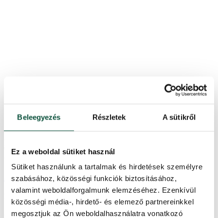
Beleegyezés
Részletek
A sütikről
5.0
1×
357,500
Ft
-23%
Ez a weboldal sütiket használ
275,300
Ft
Sütiket használunk a tartalmak és hirdetések személyre
XL-es 3D-s Himalájai Műfenyő 240cm
szabásához, közösségi funkciók biztosításához,
valamint weboldalforgalmunk elemzéséhez. Ezenkívül
Készleten
közösségi média-, hirdető- és elemező partnereinkkel
3DBHXL240
megosztjuk az Ön weboldalhasználatra vonatkozó