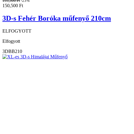
195,500
Ft
-23%
150,500
Ft
3D-s Fehér Boróka műfenyő 210cm
ELFOGYOTT
Elfogyott
3DBB210