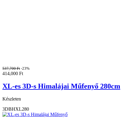
537,700
Ft
-23%
414,000
Ft
XL-es 3D-s Himalájai Műfenyő 280cm
Készleten
3DBHXL280