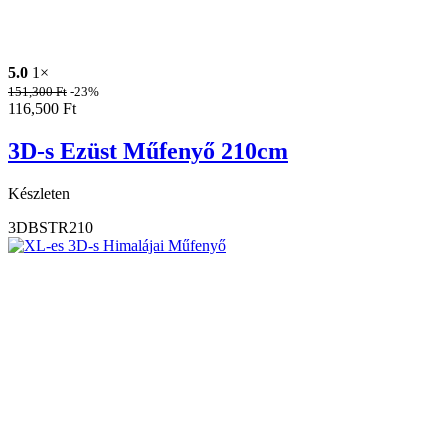
5.0
1×
151,300
Ft
-23%
116,500
Ft
3D-s Ezüst Műfenyő 210cm
Készleten
3DBSTR210