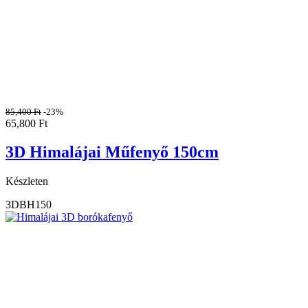
85,400
Ft
-23%
65,800
Ft
3D Himalájai Műfenyő 150cm
Készleten
3DBH150