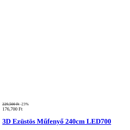
229,500
Ft
-23%
176,700
Ft
3D Ezüstös Műfenyő 240cm LED700