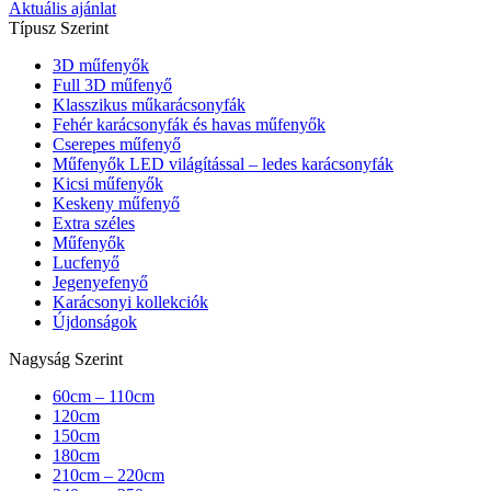
Aktuális ajánlat
Típusz Szerint
3D műfenyők
Full 3D műfenyő
Klasszikus műkarácsonyfák
Fehér karácsonyfák és havas műfenyők
Cserepes műfenyő
Műfenyők LED világítással – ledes karácsonyfák
Kicsi műfenyők
Keskeny műfenyő
Extra széles
Műfenyők
Lucfenyő
Jegenyefenyő
Karácsonyi kollekciók
Újdonságok
Nagyság Szerint
60cm – 110cm
120cm
150cm
180cm
210cm – 220cm