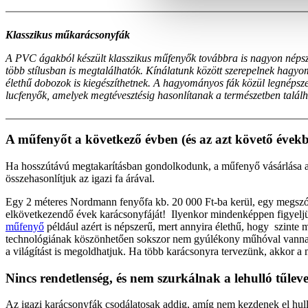
Klasszikus műkarácsonyfák
A PVC ágakból készült klasszikus műfenyők továbbra is nagyon néps
több stílusban is megtalálhatók. Kínálatunk között szerepelnek hagy
élethű dobozok is kiegészíthetnek. A hagyományos fák közül legnépsze
lucfenyők, amelyek megtévesztésig hasonlítanak a természetben találh
A műfenyőt a következő évben (és az azt követő évekbe
Ha hosszútávú megtakarításban gondolkodunk, a műfenyő vásárlása 
összehasonlítjuk az igazi fa árával.
Egy 2 méteres Nordmann fenyőfa kb. 20 000 Ft-ba kerül, egy megszó
elkövetkezendő évek karácsonyfáját! Ilyenkor mindenképpen figyeljün
műfenyő
például azért is népszerű, mert annyira élethű, hogy szinte
technológiának köszönhetően sokszor nem gyúlékony műhóval vannak 
a világítást is megoldhatjuk. Ha több karácsonyra tervezünk, akkor 
Nincs rendetlenség, és nem szurkálnak a lehulló tűlev
Az igazi karácsonyfák csodálatosak addig, amíg nem kezdenek el hullan