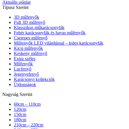
Aktuális ajánlat
Típusz Szerint
3D műfenyők
Full 3D műfenyő
Klasszikus műkarácsonyfák
Fehér karácsonyfák és havas műfenyők
Cserepes műfenyő
Műfenyők LED világítással – ledes karácsonyfák
Kicsi műfenyők
Keskeny műfenyő
Extra széles
Műfenyők
Lucfenyő
Jegenyefenyő
Karácsonyi kollekciók
Újdonságok
Nagyság Szerint
60cm – 110cm
120cm
150cm
180cm
210cm – 220cm