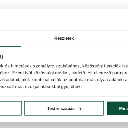
Részletek
ál
mak és hirdetések személyre szabásához, közösségi funkciók biz
hez. Ezenkívül közösségi média-, hirdető- és elemező partner
zó adatait, akik kombinálhatják az adatokat más olyan adatokka
őfát faragni kisbaltával.
sznált más szolgáltatásokból gyűjtöttek.
al bíbelődni.
szködni.
Testre szabás
Min
s otthon töltjük a karácsonyt, attól még ragaszkodhatunk a karácsony