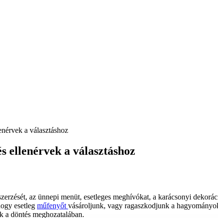
enérvek a választáshoz
s ellenérvek a választáshoz
zerzését, az ünnepi menüt, esetleges meghívókat, a karácsonyi dekoráció
 hogy esetleg
műfenyőt
vásároljunk, vagy ragaszkodjunk a hagyományok
k a döntés meghozatalában.