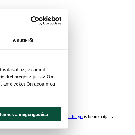
A sütikről
tosításához, valamint
einkkel megosztjuk az Ön
l, amelyeket Ön adott meg
dennek a megengedése
i dekorációhoz. Akár egy
kisméretű műfenyő
is behozhatja az