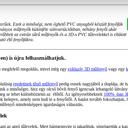
zerűek. Ezek a minőségi, nem éghető PVC anyagból készült fenyőfák
ományos műfenyők különféle színvariációkban, néhány fenyőt akár
rűbbek az extrán sűrű műfenyők és a 3D-s PVC tűlevelekkel is ellátott
ató élő fenyőfákra.
n) is újra felhasználhatjuk.
a megfelelő megoldás, mivel még egy
exkluzív 3D műfenyő
vagy egy
k
lalásig
eredetinek tűnő műfenyő
pedig ennek nagyjából a duplája, de h
k a minőségre, hisz egy olcsó bóvli fenyő igencsak lehangoló látványt
 meg se lehet különböztetni az élőtől. Az igényesebbeknek
100% -ban 3
belepve, amely nem hull le a fenyőről. A hatást tovább fokozhatjuk,
a műfenyő mindenképpen igazdaságos választás.
elek
i az apró tűlevelek. Mert bármennyire is takarítjuk, söprögetjük a kará