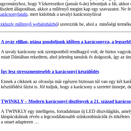
gyományhoz, hogy Vízkeresztkor (január 6-án) lebontjuk a fát, akkor e
íszített állapotában, akkor a műfenyő megint kap egy szavazatot. Ne fele
karácsonyfatalp
, mert kidobtuk a tavalyi karácsonyfával
exkluzív műfenyő webáruházbó
l szerezzük be, ahol a minőségi termékek
A nyár elillan, utána gondoljunk időben a karácsonyra, a legsz
A tavaly karácsony sok szempontból rendhagyó volt, de biztos vagyo
miatt Dániában rekedtem, ahol jelenleg tanulok és dolgozok, így az ünn
Így lesz stresszmentesebb a karácsonyi készülődés
Ennek a cikknek az olvasója már egészen biztosan túl van egy két kar
készülődési fázist is. Jól tudjuk, hogy a karácsony a szeretet ünnepe, 
TWINKLY – Modern karácsonyi díszfények a 21. század karácso
A TWINKLY egy intelligens, forradalmian új LED díszvilágítás, amely
lámpácskáinak révén a legcsodálatosabb színkombinációk és tökéletes f
a smart adapteren …