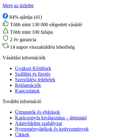
Menj az üzletbe
84% ajánlja (41)
Több mint 130 000 elégedett vásárló
Több mint 100 fafajta
2 év garancia
14 napos visszaküldési lehetőség
Vásárlási információk
Gyakori Kérdések
Szállítás és fizetés
Szerződési feltételek
Reklamációk
Kapcsolatok
További információ
Útmutatók és eljárások
Karácsonyfa kiválasztása – útmutató
Adatvédelmi szabályzat
Nyereményjátékok és kedvezmények
Cikkek