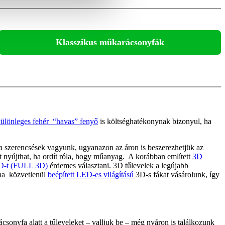
Klasszikus műkarácsonyfák
ülönleges fehér “havas” fenyő
is költséghatékonynak bizonyul, ha
a szerencsések vagyunk, ugyanazon az áron is beszerezhetjük az
 nyújthat, ha ordít róla, hogy műanyag. A korábban említett
3D
D-t (FULL 3D)
érdemes választani. 3D tűlevelek a legújabb
 ha közvetlenül
beépített LED-es világítású
3D-s fákat vásárolunk, így
csonyfa alatt a tűleveleket – valljuk be – még nyáron is találkozunk