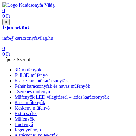
0
0
Ft
×
Írjon nekünk
info@karacsonyfavilag.hu
0
0
Ft
Típusz Szerint
3D műfenyők
Full 3D műfenyő
Klasszikus műkarácsonyfák
Fehér karácsonyfák és havas műfenyők
Cserepes műfenyő
Műfenyők LED világítással – ledes karácsonyfák
Kicsi műfenyők
Keskeny műfenyő
Extra széles
Műfenyők
Lucfenyő
Jegenyefenyő
Karácsonyi kollekciók