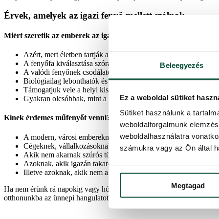
Érvek, amelyek az igazi fenyő mellett szólnak
Miért szeretik az emberek az igazi karácsonyfákat?
Azért, mert életben tartják az ünnepi családi hagyományokat.
A fenyőfa kiválasztása szórakoztató családi tevékenység.
Beleegyezés
A valódi fenyőnek csodálatos az illata.
Biológiailag lebonthatók és újrahasznosíthatók.
Támogatjuk vele a helyi kisvállalkozásokat.
Ez a weboldal sütiket haszn
Gyakran olcsóbbak, mint a műfák.
Sütiket használunk a tartal
Kinek érdemes műfenyőt venni?
weboldalforgalmunk elemzésé
weboldalhasználatra vonatko
A modern, városi embereknek, akik nem feltétlenül akarnak feny
Cégeknek, vállalkozásoknak, akár
üzleteik dekorációjaként
.
számukra vagy az Ön által ha
Akik nem akarnak szúrós tüskék között a karácsonyi dekorációv
Azoknak, akik igazán takarékos szemléletűek.
Illetve azoknak, akik nem akarnak a lehulló fenyőtüskékkel kü
Megtagad
Ha nem érünk rá napokig vagy hónapokig(!) készülődni, esetleg nem i
otthonunkba az ünnepi hangulatot.