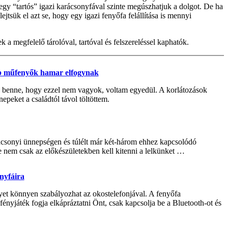
gy “tartós” igazi karácsonyfával szinte megúszhatjuk a dolgot. De ha
jtsük el azt se, hogy egy igazi fenyőfa felállítása is mennyi
 a megfelelő tárolóval, tartóval és felszereléssel kaphatók.
ebb műfenyők hamar elfogynak
k benne, hogy ezzel nem vagyok, voltam egyedül. A korlátozások
epeket a családtól távol töltöttem.
ácsonyi ünnepségen és túlélt már két-három ehhez kapcsolódó
de nem csak az előkészületekben kell kitenni a lelkünket …
nyfáira
et könnyen szabályozhat az okostelefonjával. A fenyőfa
ényjáték fogja elkápráztatni Önt, csak kapcsolja be a Bluetooth-ot és