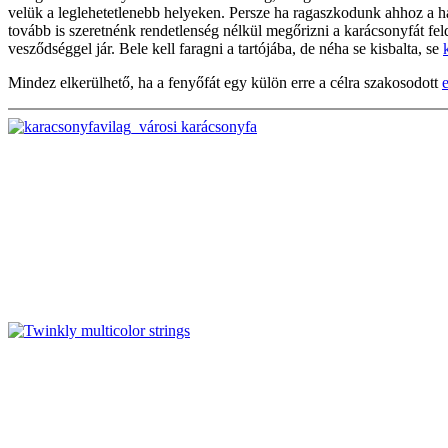
velük a leglehetetlenebb helyeken. Persze ha ragaszkodunk ahhoz a ha
tovább is szeretnénk rendetlenség nélkül megőrizni a karácsonyfát feld
vesződséggel jár. Bele kell faragni a tartójába, de néha se kisbalta, se
Mindez elkerülhető, ha a fenyőfát egy külön erre a célra szakosodott