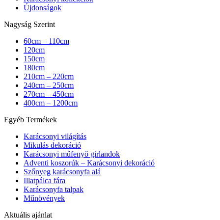
Újdonságok
Nagyság Szerint
60cm – 110cm
120cm
150cm
180cm
210cm – 220cm
240cm – 250cm
270cm – 450cm
400cm – 1200cm
Egyéb Termékek
Karácsonyi világítás
Mikulás dekoráció
Karácsonyi műfenyő girlandok
Adventi koszorúk – Karácsonyi dekoráció
Szőnyeg karácsonyfa alá
Illatpálca fára
Karácsonyfa talpak
Műnövények
Aktuális ajánlat