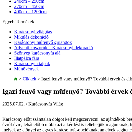
240cm – 250cm
270cm – 450cm
400cm – 1200cm
Egyéb Termékek
Karácsonyi világítás
Mikulás dekoráció
Karácsonyi műfenyő girlandok
Adventi koszorúk – Karácsonyi dekoráció
Szőnyeg karácsonyfa alá
Illatpálca fára
Karácsonyfa talpak
Műnövények
>
Cikkek
>
Igazi fenyő vagy műfenyő? További érvek és ell
Igazi fenyő vagy műfenyő? További érvek é
2025.07.02.
/ Karácsonyfa Világ
Karácsony előtt számtalan dolgot kell megszervezni: az ajándékok bes
évről-évre, tehát előbb utóbb azt a kérdést is feltehetjük magunknak,
melyek az előnyei az egyes karácsonyfa-opcióknak, amelyek segítene